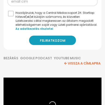
Hozzájárulok, hogy a Central Médiacsoport Zrt. Startlap
hírlevel(ek)et küldjön számomra, és közvetlen
üzletszerzési céllal megkeressen az általam megadott
elérhetőségeimen saját vagy üzleti partnerei ajánlatával.
Az adatkezelés részletei
BEZÁRÁS
GOOGLE PODCAST
YOUTUBE MUSIC
VISSZA A CÍMLAPRA