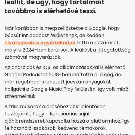
leállít, de úgy, hogy tartalmait
továbbra is elérhetővé teszi.
Már korábban is megszellőztette a Google, hogy
búcsút int podcast felületének, de kedden
hivatalosan is egyértelművé
tette a bezárását,
melyre 2024-ben kerül sor. A leállást a látogatottság
számával magyarázták.
Az androidos és iOS-os alkalmazásokkal is elérhető
Google Podcastot 2018-ban indította el a cég, de
már régebben is lehetett jócskán anyagokat
hallgatni a Google Music Play felületén, így volt miből
streamelniük.
A friss műsorok eléréséhez az is jelentősen
hozzájárult, hogy a keresőóriás saját
ajánlórendszerét kapcsolta hozzá a platformhoz, így
felhasználói szokások, kedvenc témakörök,