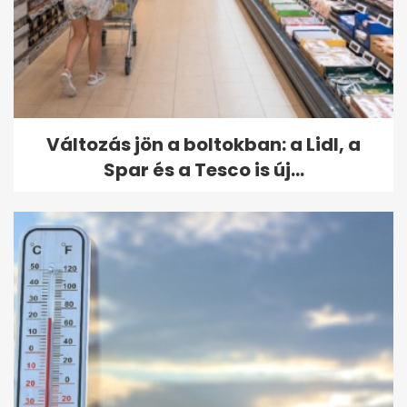
Változás jön a boltokban: a Lidl, a
Spar és a Tesco is új...