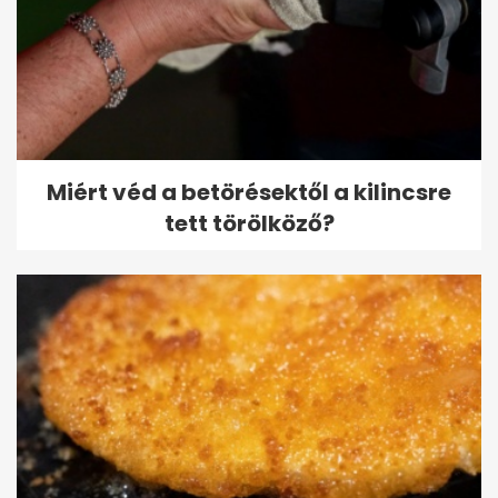
Miért véd a betörésektől a kilincsre
tett törölköző?