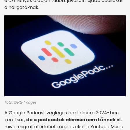
előzmények alapján tudott javasolni újabb adásokat
a hallgatóknak.
Fotó: Getty Images
A Google Podcast végleges bezárására 2024-ben
kerül sor,
de a podcastok elérései nem tűnnek el
,
mivel migráltatni lehet majd ezeket a Youtube Music