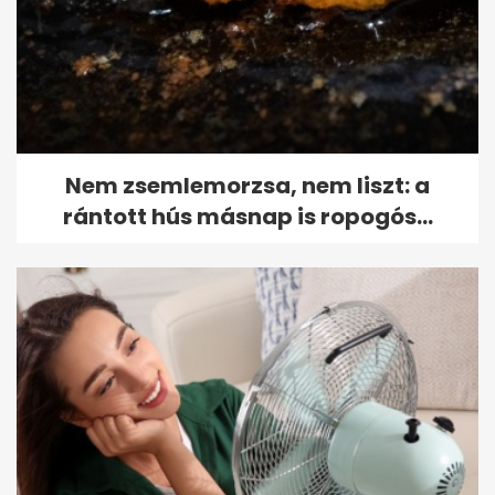
Nem zsemlemorzsa, nem liszt: a
rántott hús másnap is ropogós...