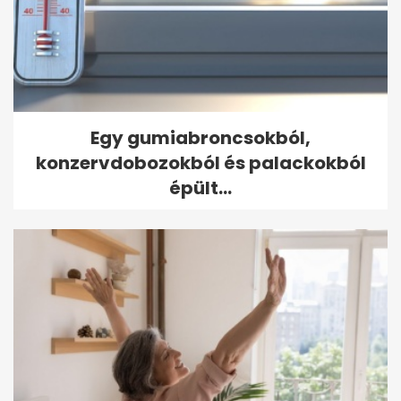
Egy gumiabroncsokból,
konzervdobozokból és palackokból
épült...