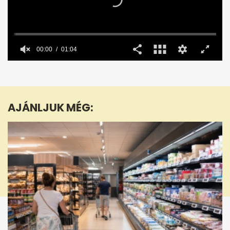
00:00
01:04
0
seconds
of
1
minute,
AJÁNLJUK MÉG:
4
seconds