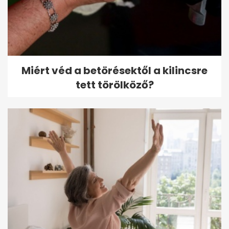
Miért véd a betörésektől a kilincsre
tett törölköző?