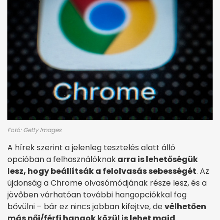
Fotó: Getty Images
A hírek szerint a jelenleg tesztelés alatt álló
opcióban a felhasználóknak
arra is lehetőségük
lesz, hogy beállítsák a felolvasás sebességét
. Az
újdonság a Chrome olvasómódjának része lesz, és a
jövőben várhatóan további hangopciókkal fog
bővülni – bár ez nincs jobban kifejtve, de
vélhetően
más női/férfi hangok közül is lehet majd