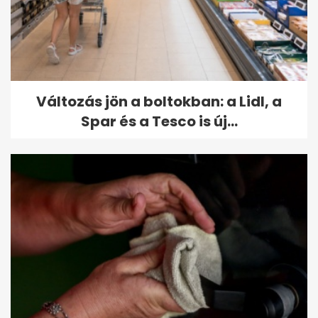
Változás jön a boltokban: a Lidl, a
Spar és a Tesco is új...