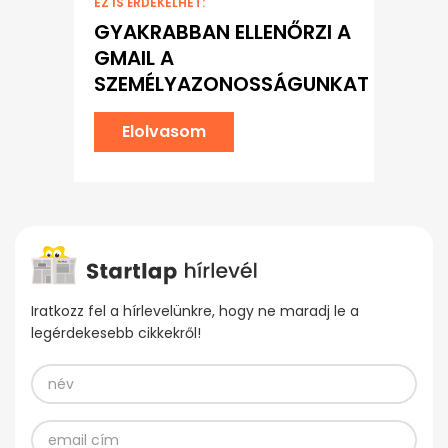
EZ IS ÉRDEKELHET:
GYAKRABBAN ELLENŐRZI A
GMAIL A
SZEMÉLYAZONOSSÁGUNKAT
Elolvasom
Iratkozz fel a hírlevelünkre, hogy ne maradj le a
legérdekesebb cikkekről!