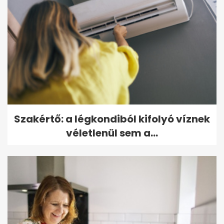
Szakértő: a légkondiból kifolyó víznek
véletlenül sem a...