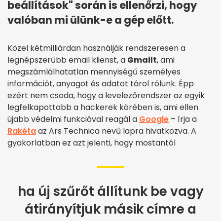
beállítások" során is ellenőrzi, hogy
valóban mi ülünk-e a gép előtt.
Közel kétmilliárdan használják rendszeresen a
legnépszerűbb email klienst, a
Gmailt
, ami
megszámlálhatatlan mennyiségű személyes
információt, anyagot és adatot tárol rólunk. Épp
ezért nem csoda, hogy a levelezőrendszer az egyik
legfelkapottabb a hackerek körében is, ami ellen
újabb védelmi funkcióval reagál a
Google
– írja a
Rakéta
az Ars Technica nevű lapra hivatkozva. A
gyakorlatban ez azt jelenti, hogy mostantól
ha új szűrőt állítunk be vagy
átirányítjuk másik címre a