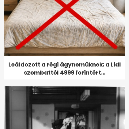
Leáldozott a régi ágyneműknek: a Lidl
szombattól 4999 forintért...