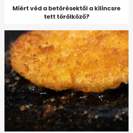
Miért véd a betörésektől a kilincsre
tett törölköző?