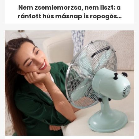
Nem zsemlemorzsa, nem liszt: a
rántott hús másnap is ropogós...