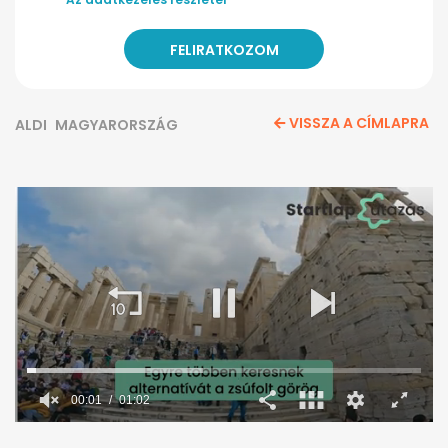
VISSZA A CÍMLAPRA
ALDI
MAGYARORSZÁG
0
seconds