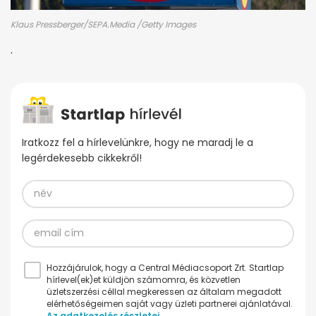
Klaus Pressberger/SEPA.Media /Getty Images
.
Iratkozz fel a hírlevelünkre, hogy ne maradj le a
legérdekesebb cikkekről!
Hozzájárulok, hogy a Central Médiacsoport Zrt. Startlap
hírlevel(ek)et küldjön számomra, és közvetlen
üzletszerzési céllal megkeressen az általam megadott
elérhetőségeimen saját vagy üzleti partnerei ajánlatával.
Az adatkezelés részletei