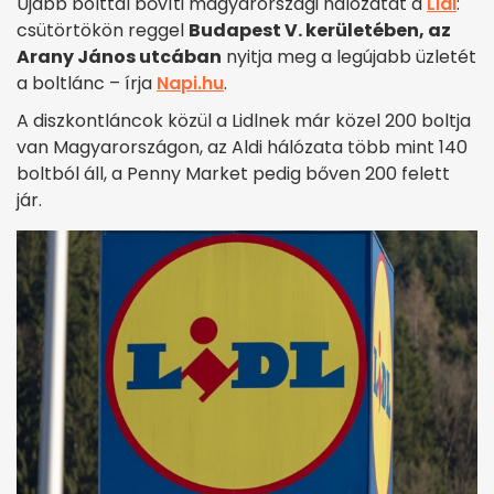
Újabb bolttal bővíti magyarországi hálózatát a
Lidl
:
csütörtökön reggel
Budapest V. kerületében, az
Arany János utcában
nyitja meg a legújabb üzletét
a boltlánc – írja
Napi.hu
.
A diszkontláncok közül a Lidlnek már közel 200 boltja
van Magyarországon, az Aldi hálózata több mint 140
boltból áll, a Penny Market pedig bőven 200 felett
jár.