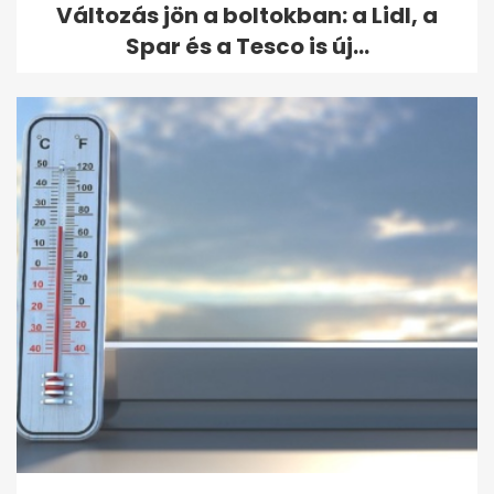
Változás jön a boltokban: a Lidl, a
Spar és a Tesco is új...