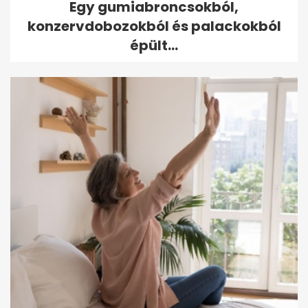
Egy gumiabroncsokból,
konzervdobozokból és palackokból
épült...