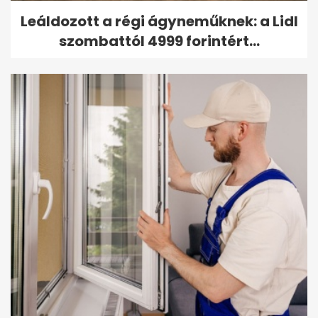
Leáldozott a régi ágyneműknek: a Lidl
szombattól 4999 forintért...