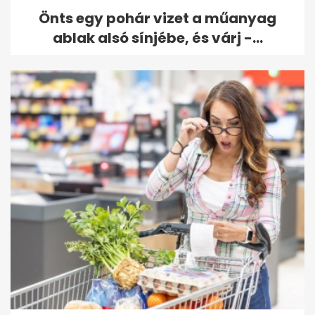
Önts egy pohár vizet a műanyag
ablak alsó sínjébe, és várj -...