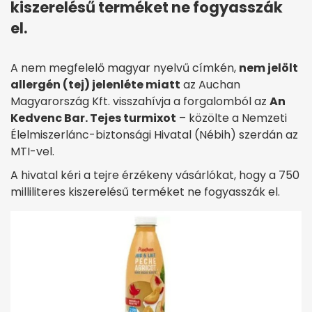
kiszerelésű terméket ne fogyasszák
el.
A nem megfelelő magyar nyelvű címkén,
nem jelölt
allergén (tej) jelenléte miatt
az Auchan
Magyarország Kft. visszahívja a forgalomból az
An
Kedvenc Bar. Tejes turmixot
– közölte a Nemzeti
Élelmiszerlánc-biztonsági Hivatal (Nébih) szerdán az
MTI-vel.
A hivatal kéri a tejre érzékeny vásárlókat, hogy a 750
milliliteres kiszerelésű terméket ne fogyasszák el.