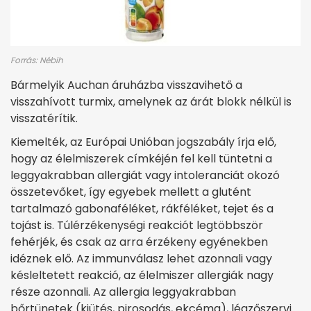
Forrás: Nébih
Bármelyik Auchan áruházba visszavihető a
visszahívott turmix, amelynek az árát blokk nélkül is
visszatérítik.
Kiemelték, az Európai Unióban jogszabály írja elő,
hogy az élelmiszerek címkéjén fel kell tüntetni a
leggyakrabban allergiát vagy intoleranciát okozó
összetevőket, így egyebek mellett a glutént
tartalmazó gabonaféléket, rákféléket, tejet és a
tojást is. Túlérzékenységi reakciót legtöbbször
fehérjék, és csak az arra érzékeny egyénekben
idéznek elő. Az immunválasz lehet azonnali vagy
késleltetett reakció, az élelmiszer allergiák nagy
része azonnali. Az allergia leggyakrabban
bőrtünetek (kiütés, pirosodás, ekcéma), légzőszervi