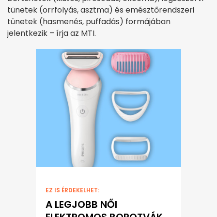
tünetek (orrfolyás, asztma) és emésztőrendszeri
tünetek (hasmenés, puffadás) formájában
jelentkezik – írja az MTI.
EZ IS ÉRDEKELHET:
A LEGJOBB NŐI
ELEKTROMOS BOROTVÁK