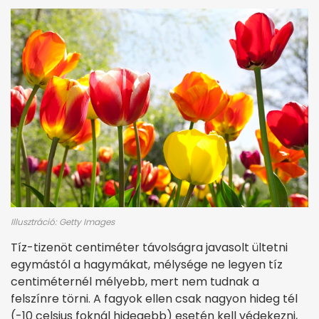
Illusztráció: Getty Images
Tíz-tizenöt centiméter távolságra javasolt ültetni
egymástól a hagymákat, mélysége ne legyen tíz
centiméternél mélyebb, mert nem tudnak a
felszínre törni. A fagyok ellen csak nagyon hideg tél
(-10 celsius foknál hidegebb) esetén kell védekezni,