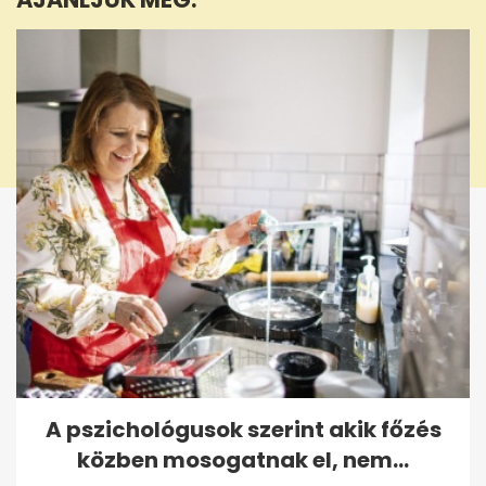
seconds
A pszichológusok szerint akik főzés
közben mosogatnak el, nem...