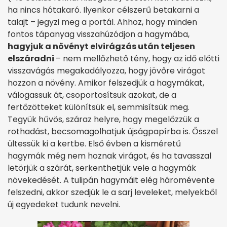
ha nincs hótakaró. Ilyenkor célszerű betakarni a
talajt – jegyzi meg a portál. Ahhoz, hogy minden
fontos tápanyag visszahúzódjon a hagymába,
hagyjuk a növényt elvirágzás után teljesen
elszáradni
– nem mellőzhető tény, hogy az idő előtti
visszavágás megakadályozza, hogy jövőre virágot
hozzon a növény. Amikor felszedjük a hagymákat,
válogassuk át, csoportosítsuk azokat, de a
fertőzötteket különítsük el, semmisítsük meg.
Tegyük hűvös, száraz helyre, hogy megelőzzük a
rothadást, becsomagolhatjuk újságpapírba is. Ősszel
ültessük ki a kertbe. Első évben a kisméretű
hagymák még nem hoznak virágot, és ha tavasszal
letörjük a szárát, serkenthetjük vele a hagymák
növekedését. A tulipán hagymáit elég háromévente
felszedni, akkor szedjük le a sarj leveleket, melyekből
új egyedeket tudunk nevelni.