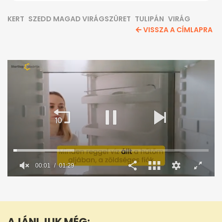
KERT
SZEDD MAGAD VIRÁGSZÜRET
TULIPÁN
VIRÁG
VISSZA A CÍMLAPRA
0
seconds
of
1
minute,
AJÁNLJUK MÉG:
29