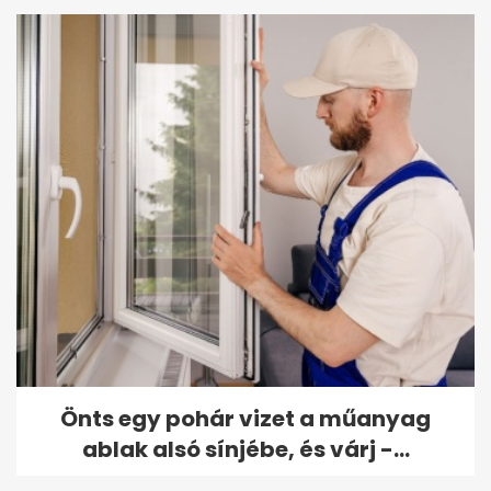
Önts egy pohár vizet a műanyag
ablak alsó sínjébe, és várj -...