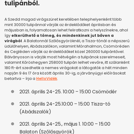
tulipánból.
A Szedd magad virágszüret keretében telephelyenként több
mint 30000 tulipánnal várják az érdeklődőket áprilisban és
májusban is, folyamatosan lehet feliratkozni a helyszínekre, ahol
így
elkerülhető a tömeg, és mindenkinek jut bőven a
virágból
. A Balatonnál Szőlősgyöröknél, a Tisza-tónál a népszerű
üdülőhelyen, Abádszalókon, valamint Mórahalmon, Csömöréden
és Cegléden várják az érdeklődőket közel 260000 tulipántővel.
Bálványoson is várják most hétvégén a tulipánok szerelmeseit,
valamint Kőröshegyen 258000 tulipán lelhet vevőre, itt szálanként
180 ft-ért szedhetik a nemes virágokat a látogatók a hét minden
napján 9 és 17 óra között április 30-ig, a járványügyi előírásokat
betartva – írja a
HelloVidék
.
2021. április 24-25. 10:00 – 15:00 Csömödér
2021. április 24-25.10:00 – 15:00 Tisza-tó
(Abádszalók)
2021. április 24-25., május 1. 10:00 – 15:00
Balaton (Szőlősgyörök)