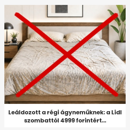
Leáldozott a régi ágyneműknek: a Lidl
szombattól 4999 forintért...