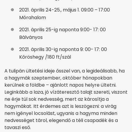
2021. április 24-25., május 1. 09:00 – 17:00
Mórahalom
2021. április 25-ig naponta 9:00- 17: 00
Bálványos
2021. április 30-ig naponta 9: 00- 17: 00
Kőröshegy /180 ft/szál
A tulipán ültetési ideje ősszel van, a legideálisabb, ha
a hagymák szeptember, október hónapokban
kerülnek a földbe – ajánlott napos helyre ültetni.
Leginkább a laza, jó vízáteresztő talajt szereti, viszont
ne érje túl sok nedvesség, mert az károsítja a
hagymákat. Itt érdemes azt is leszögezni: a virág
nem igényel locsolást, ugyanis a hagyma minden
nedvességet tárol, elegendő a téli csapadék és a
tavaszi eső.