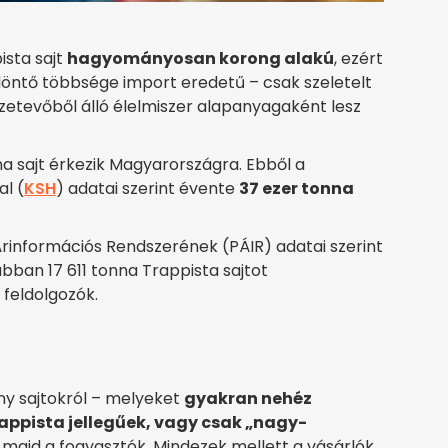
ista sajt
hagyományosan korong alakú
, ezért
döntő többsége import eredetű – csak szeletelt
zetevőből álló élelmiszer alapanyagaként lesz
 sajt érkezik Magyarországra. Ebből a
al (
KSH
) adatai szerint évente
37 ezer tonna
Árinformációs Rendszerének (PÁIR) adatai szerint
bban 17 611 tonna Trappista sajtot
 feldolgozók.
ny sajtokról – melyeket
gyakran nehéz
appista jellegűek, vagy csak „nagy-
majd a fogyasztók. Mindezek mellett a vásárlók