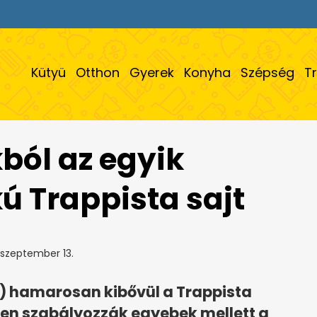
Kütyü
Otthon
Gyerek
Konyha
Szépség
T
kból az egyik
kú Trappista sajt
 szeptember 13.
) hamarosan kibővül a Trappista
yben szabályozzák egyebek mellett a