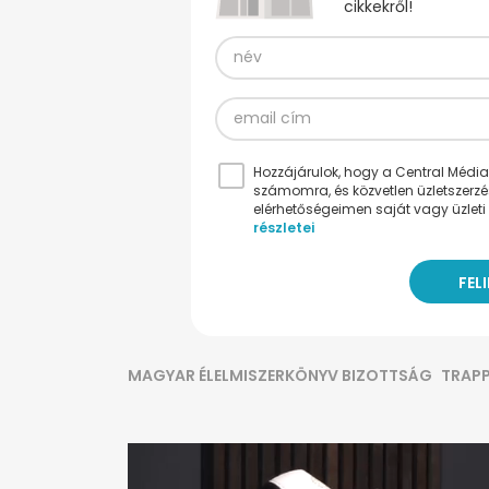
cikkekről!
Hozzájárulok, hogy a Central Médiacs
számomra, és közvetlen üzletszerz
elérhetőségeimen saját vagy üzleti 
részletei
MAGYAR ÉLELMISZERKÖNYV BIZOTTSÁG
TRAPP