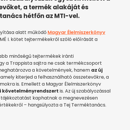
evőket, a termék alakáját és
tanács hétfőn az MTI-vel.
ányítása alatt működő
Magyar Élelmiszerkönyv
É I. kötet tejtermékekről szóló előírását a
abb minőségű tejtermékek iránti
gy a Trappista sajtra ne csak termékcsoport
ek meghatározva a követelmények, hanem
az új
, amely kiterjed a felhasználható összetevőkre, a
riumokra is. Emellett a Magyar Élelmiszerkönyv
vi követelményrendszert
is. Az új szabályozással
s tájékoztatást kaphatnak a megnevezésen
i értékekről – hangsúlyozta a Tej Terméktanács.