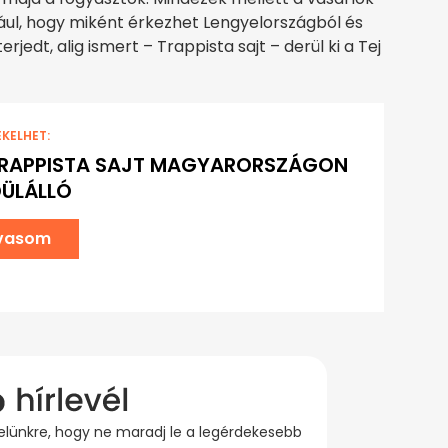
ául, hogy miként érkezhet Lengyelországból és
edt, alig ismert – Trappista sajt – derül ki a Tej
EKELHET:
TRAPPISTA SAJT MAGYARORSZÁGON
ÜLÁLLÓ
lvasom
evelünkre, hogy ne maradj le a legérdekesebb