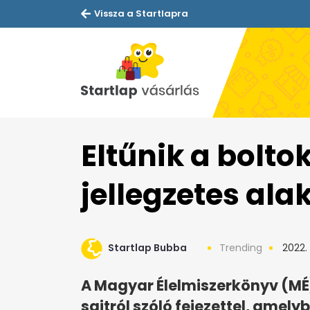
Vissza a Startlapra
Eltűnik a bolto
jellegzetes ala
Startlap Bubba
Trending
2022.
A Magyar Élelmiszerkönyv (MÉ
sajtról szóló fejezettel, amel