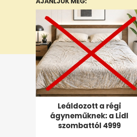
AJÁNLJUK MÉG:
0%
Leáldozott a régi
ágyneműknek: a Lidl
szombattól 4999
forintért...