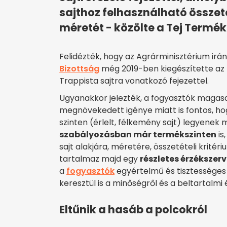
sajthoz felhasználható összet
méretét - közölte a Tej Termék
Felidézték, hogy az Agrárminisztérium ir
Bizottság
még 2019-ben kiegészítette az M
Trappista sajtra vonatkozó fejezettel.
Ugyanakkor jelezték, a fogyasztók magas
megnövekedett igénye miatt is fontos, ho
szinten (érlelt, félkemény sajt) legyen
szabályozásban már termékszinten
is
sajt alakjára, méretére, összetételi krité
tartalmaz majd egy
részletes érzékszer
a
fogyasztók
egyértelmű és tisztessége
keresztül is a minőségről és a beltartalm
Eltűnik a hasáb a polcokról