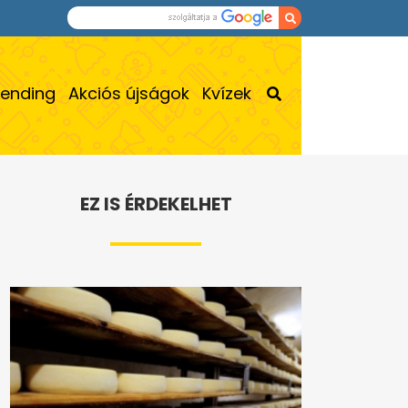
rending
Akciós újságok
Kvízek
EZ IS ÉRDEKELHET