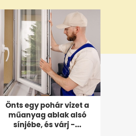
Önts egy pohár vizet a
műanyag ablak alsó
sínjébe, és várj -...