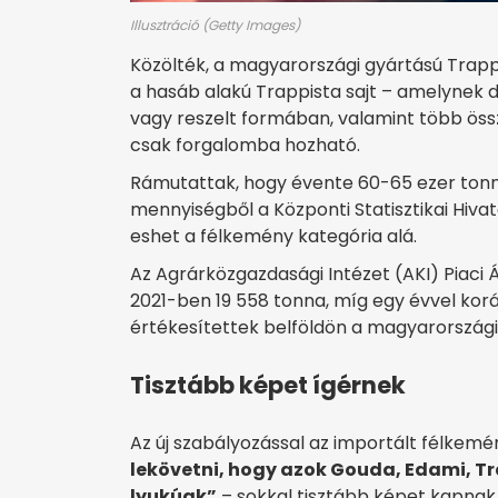
Illusztráció (Getty Images)
Közölték, a magyarországi gyártású Trapp
a hasáb alakú Trappista sajt – amelynek 
vagy reszelt formában, valamint több öss
csak forgalomba hozható.
Rámutattak, hogy évente 60-65 ezer tonna
mennyiségből a Központi Statisztikai Hivat
eshet a félkemény kategória alá.
Az Agrárközgazdasági Intézet (AKI) Piaci 
2021-ben 19 558 tonna, míg egy évvel korá
értékesítettek belföldön a magyarországi
Tisztább képet ígérnek
Az új szabályozással az importált félkemé
lekövetni, hogy azok Gouda, Edami, Tr
lyukúak”
– sokkal tisztább képet kapnak 