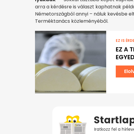
arra a kérdésre is választ kaphatnak péld
Németországból annyi – náluk kevésbe elterj
Terméktanács közleményéből.
EZ IS ÉRD
EZ A 
EGYED
Elo
Iratkozz fel a hírl