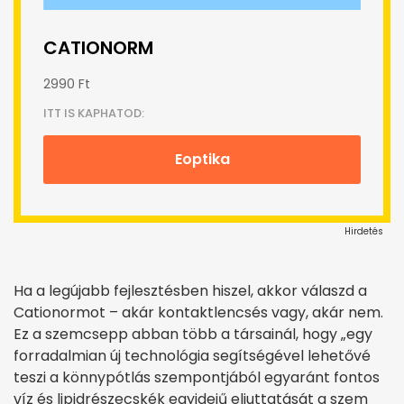
CATIONORM
2990 Ft
ITT IS KAPHATOD:
Eoptika
Hirdetés
Ha a legújabb fejlesztésben hiszel, akkor válaszd a
Cationormot – akár kontaktlencsés vagy, akár nem.
Ez a szemcsepp abban több a társainál, hogy „egy
forradalmian új technológia segítségével lehetővé
teszi a könnypótlás szempontjából egyaránt fontos
víz és lipidrészecskék egyidejű eljuttatását a szem