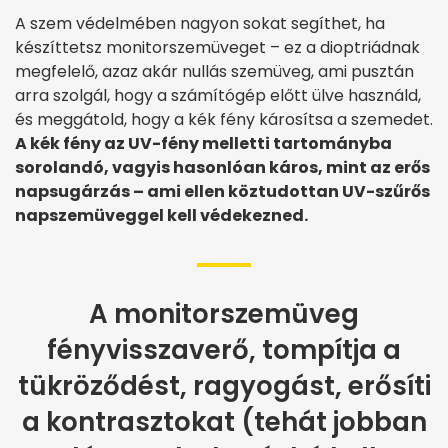
A szem védelmében nagyon sokat segíthet, ha
készíttetsz monitorszemüveget – ez a dioptriádnak
megfelelő, azaz akár nullás szemüveg, ami pusztán
arra szolgál, hogy a számítógép előtt ülve használd,
és meggátold, hogy a kék fény károsítsa a szemedet.
A kék fény az UV-fény melletti tartományba
sorolandó, vagyis hasonlóan káros, mint az erős
napsugárzás – ami ellen köztudottan UV-szűrős
napszemüveggel kell védekezned.
A monitorszemüveg
fényvisszaverő, tompítja a
tükröződést, ragyogást, erősíti
a kontrasztokat (tehát jobban