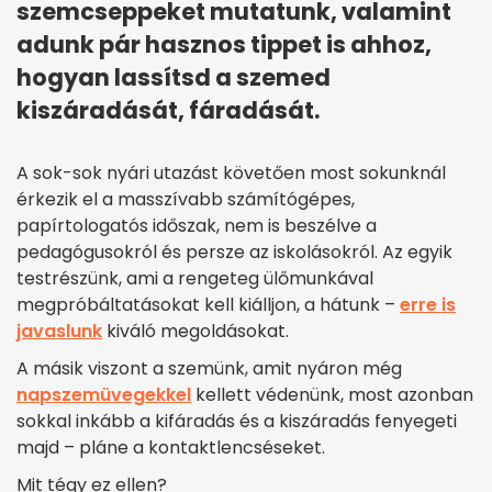
szemcseppeket mutatunk, valamint
adunk pár hasznos tippet is ahhoz,
hogyan lassítsd a szemed
kiszáradását, fáradását.
A sok-sok nyári utazást követően most sokunknál
érkezik el a masszívabb számítógépes,
papírtologatós időszak, nem is beszélve a
pedagógusokról és persze az iskolásokról. Az egyik
testrészünk, ami a rengeteg ülőmunkával
megpróbáltatásokat kell kiálljon, a hátunk –
erre is
javaslunk
kiváló megoldásokat.
A másik viszont a szemünk, amit nyáron még
napszemüvegekkel
kellett védenünk, most azonban
sokkal inkább a kifáradás és a kiszáradás fenyegeti
majd – pláne a kontaktlencséseket.
Mit tégy ez ellen?