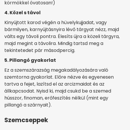
körmökkel óvatosan!)
4. Közel s távol
Kinyújtott karod végén a hüvelykujjadat, vagy
bármilyen, karnyújtásnyira lévő tárgyat nézz, majd
válts egy távoli pontra. Élesíts újra a közeli tárgyra,
majd megint a távolira. Mindig tartsd meg a
tekintetedet pár másodpercig.
5. Pillangó gyakorlat
Ez a szemszárazság megakadályozására való
szemtorna gyakorlat. Előre nézve és egyenesen
tartva a fejet, lazítsd el az arcizmaidat és az
állkapcsodat. Nyisd ki, majd csukd be a szemed
hússzor, finoman, erőfeszítés nélkül (mint egy
pillangó a szárnyait).
Szemcseppek