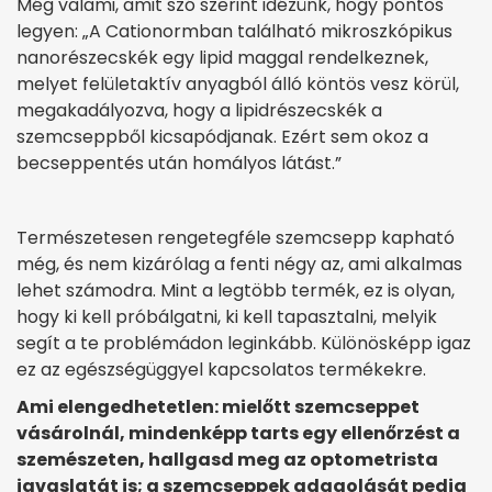
Még valami, amit szó szerint idézünk, hogy pontos
legyen: „A Cationormban található mikroszkópikus
nanorészecskék egy lipid maggal rendelkeznek,
melyet felületaktív anyagból álló köntös vesz körül,
megakadályozva, hogy a lipidrészecskék a
szemcseppből kicsapódjanak. Ezért sem okoz a
becseppentés után homályos látást.”
Természetesen rengetegféle szemcsepp kapható
még, és nem kizárólag a fenti négy az, ami alkalmas
lehet számodra. Mint a legtöbb termék, ez is olyan,
hogy ki kell próbálgatni, ki kell tapasztalni, melyik
segít a te problémádon leginkább. Különösképp igaz
ez az egészségüggyel kapcsolatos termékekre.
Ami elengedhetetlen: mielőtt szemcseppet
vásárolnál, mindenképp tarts egy ellenőrzést a
szemészeten, hallgasd meg az optometrista
javaslatát is; a szemcseppek adagolását pedig