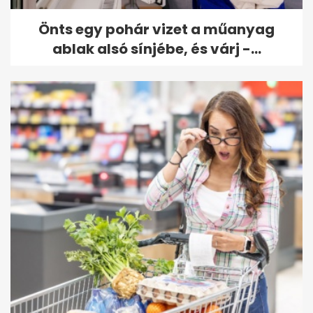
Önts egy pohár vizet a műanyag
ablak alsó sínjébe, és várj -...