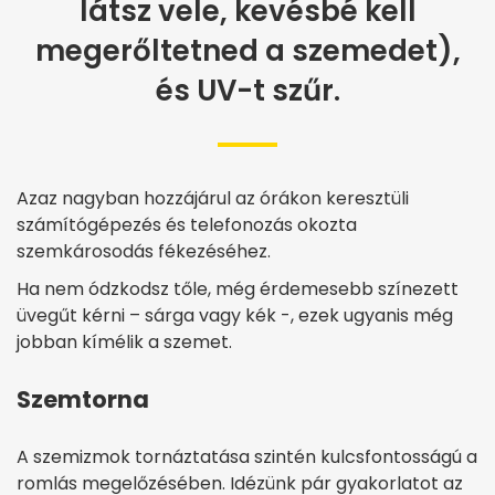
látsz vele, kevésbé kell
megerőltetned a szemedet),
és UV-t szűr.
Azaz nagyban hozzájárul az órákon keresztüli
számítógépezés és telefonozás okozta
szemkárosodás fékezéséhez.
Ha nem ódzkodsz tőle, még érdemesebb színezett
üvegűt kérni – sárga vagy kék -, ezek ugyanis még
jobban kímélik a szemet.
Szemtorna
A szemizmok tornáztatása szintén kulcsfontosságú a
romlás megelőzésében. Idézünk pár gyakorlatot az