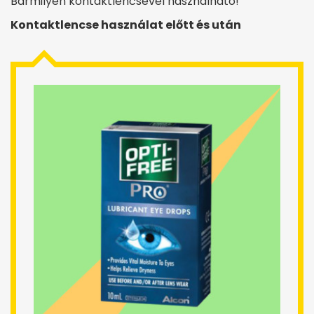
Bármilyen kontaktlencsével használható!
Kontaktlencse használat előtt és után