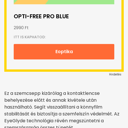
OPTI-FREE PRO BLUE
2990 Ft
ITT IS KAPHATOD:
Eoptika
Hirdetés
Ez a szemcsepp kizárólag a kontaktlencse
behelyezése előtt és annak kivétele után
használható. Segít visszaállítani a könnyfilm
stabilitását és biztosítja a szemfelszín védelmét. Az
EyeGlyde technológia révén megszüntetni a
szemszárazság összes tünetét.