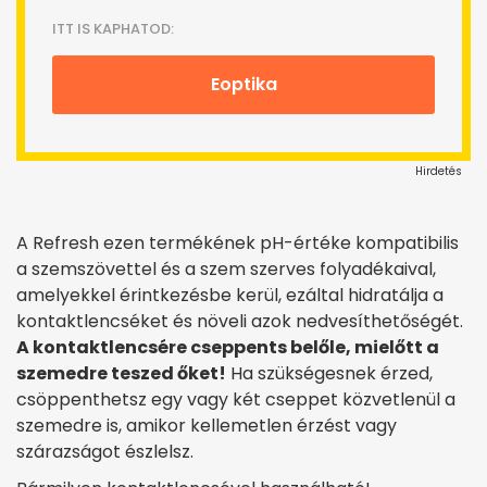
ITT IS KAPHATOD:
Eoptika
Hirdetés
A Refresh ezen termékének pH-értéke kompatibilis
a szemszövettel és a szem szerves folyadékaival,
amelyekkel érintkezésbe kerül, ezáltal hidratálja a
kontaktlencséket és növeli azok nedvesíthetőségét.
A kontaktlencsére cseppents belőle, mielőtt a
szemedre teszed őket!
Ha szükségesnek érzed,
csöppenthetsz egy vagy két cseppet közvetlenül a
szemedre is, amikor kellemetlen érzést vagy
szárazságot észlelsz.