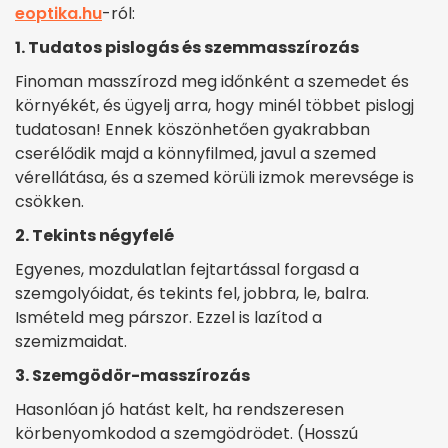
eoptika.hu
-ról:
1. Tudatos pislogás és szemmasszírozás
Finoman masszírozd meg időnként a szemedet és
környékét, és ügyelj arra, hogy minél többet pislogj
tudatosan! Ennek köszönhetően gyakrabban
cserélődik majd a könnyfilmed, javul a szemed
vérellátása, és a szemed körüli izmok merevsége is
csökken.
2. Tekints négyfelé
Egyenes, mozdulatlan fejtartással forgasd a
szemgolyóidat, és tekints fel, jobbra, le, balra.
Ismételd meg párszor. Ezzel is lazítod a
szemizmaidat.
3. Szemgödör-masszírozás
Hasonlóan jó hatást kelt, ha rendszeresen
körbenyomkodod a szemgödrödet. (Hosszú