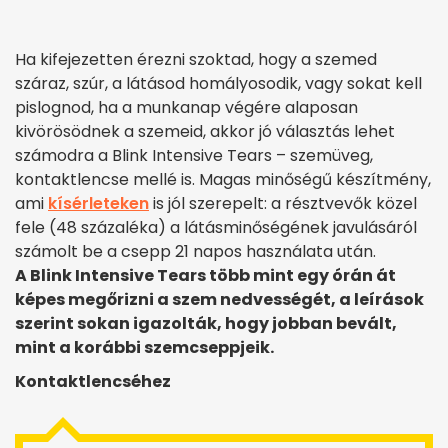
Ha kifejezetten érezni szoktad, hogy a szemed
száraz, szúr, a látásod homályosodik, vagy sokat kell
pislognod, ha a munkanap végére alaposan
kivörösödnek a szemeid, akkor jó választás lehet
számodra a Blink Intensive Tears – szemüveg,
kontaktlencse mellé is. Magas minőségű készítmény,
ami
kísérleteken
is jól szerepelt: a résztvevők közel
fele (48 százaléka) a látásminőségének javulásáról
számolt be a csepp 21 napos használata után.
A Blink Intensive Tears több mint egy órán át
képes megőrizni a szem nedvességét, a leírások
szerint sokan igazolták, hogy jobban bevált,
mint a korábbi szemcseppjeik.
Kontaktlencséhez