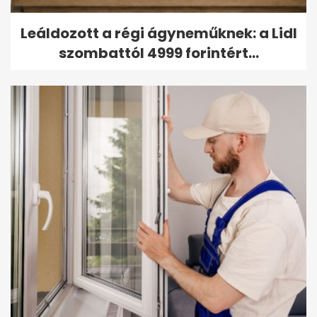
Leáldozott a régi ágyneműknek: a Lidl
szombattól 4999 forintért...