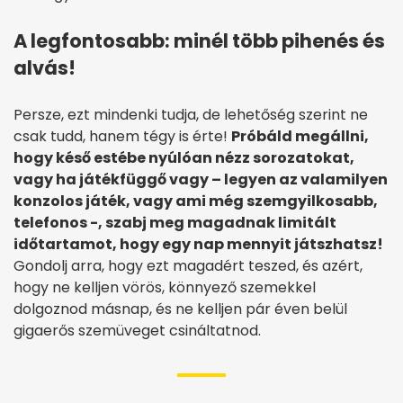
A legfontosabb: minél több pihenés és
alvás!
Persze, ezt mindenki tudja, de lehetőség szerint ne
csak tudd, hanem tégy is érte!
Próbáld megállni,
hogy késő estébe nyúlóan nézz sorozatokat,
vagy ha játékfüggő vagy – legyen az valamilyen
konzolos játék, vagy ami még szemgyilkosabb,
telefonos -, szabj meg magadnak limitált
időtartamot, hogy egy nap mennyit játszhatsz!
Gondolj arra, hogy ezt magadért teszed, és azért,
hogy ne kelljen vörös, könnyező szemekkel
dolgoznod másnap, és ne kelljen pár éven belül
gigaerős szemüveget csináltatnod.