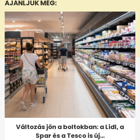
AJÁNLJUK MÉG:
1
second
Változás jön a boltokban: a Lidl, a
Spar és a Tesco is új...