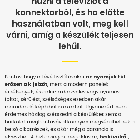
húzni a televíziót a
konnektorból, és ha előtte
használatban volt, meg kell
várni, amíg a készülék teljesen
lehűl.
Fontos, hogy a tévé tisztításakor
ne nyomjuk túl
erősen a kijelzőt
, mert a modern panelek
érzékenyek, és a durva dörzsölés vagy nyomás
foltot, sérülést, szélsőséges esetben akár
maradandó képhibát is okozhat. Ugyanezért nem
érdemes házilag szétszedni a készüléket sem: a
burkolat megbontásával könnyen megsérülhetnek a
belső alkatrészek, és akár még a garancia is
elveszhet. A biztonságos megoldás az,
ha kívülről,