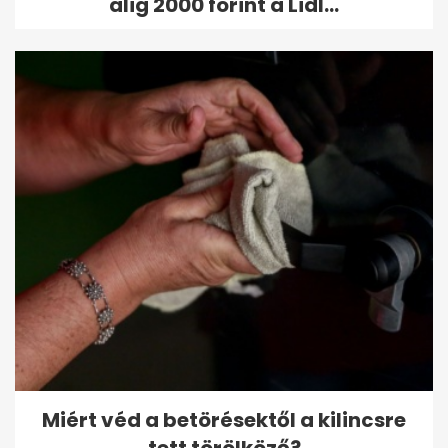
alig 2000 forint a Lidl...
Miért véd a betörésektől a kilincsre
tett törölköző?