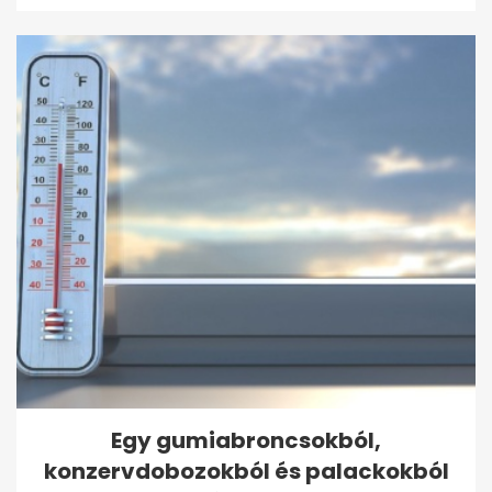
Egy gumiabroncsokból,
konzervdobozokból és palackokból