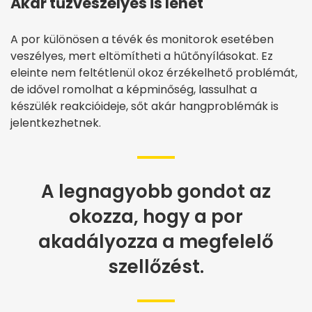
Akár tűzveszélyes is lehet
A por különösen a tévék és monitorok esetében
veszélyes, mert eltömítheti a hűtőnyílásokat. Ez
eleinte nem feltétlenül okoz érzékelhető problémát,
de idővel romolhat a képminőség, lassulhat a
készülék reakcióideje, sőt akár hangproblémák is
jelentkezhetnek.
A legnagyobb gondot az
okozza, hogy a por
akadályozza a megfelelő
szellőzést.