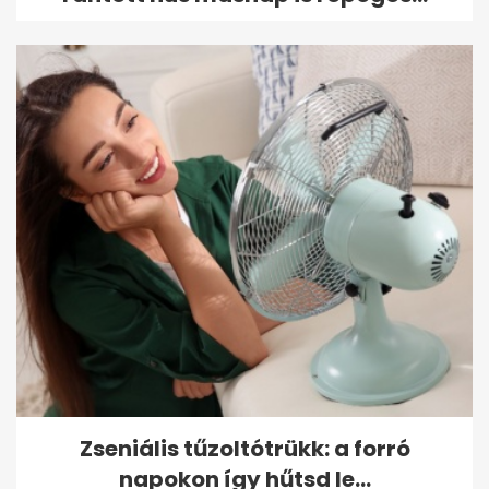
Zseniális tűzoltótrükk: a forró
napokon így hűtsd le...