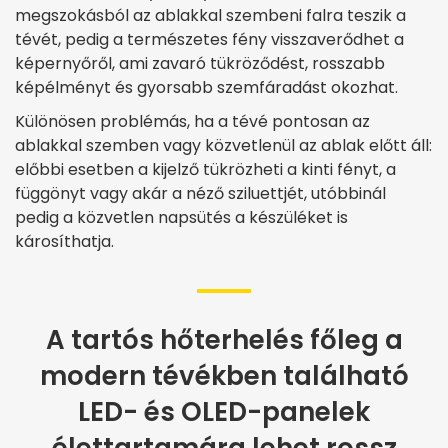
megszokásból az ablakkal szembeni falra teszik a
tévét, pedig a természetes fény visszaverődhet a
képernyőről, ami zavaró tükröződést, rosszabb
képélményt és gyorsabb szemfáradást okozhat.
Különösen problémás, ha a tévé pontosan az
ablakkal szemben vagy közvetlenül az ablak előtt áll:
előbbi esetben a kijelző tükrözheti a kinti fényt, a
függönyt vagy akár a néző sziluettjét, utóbbinál
pedig a közvetlen napsütés a készüléket is
károsíthatja.
A tartós hőterhelés főleg a
modern tévékben található
LED- és OLED-panelek
élettartamára lehet rossz