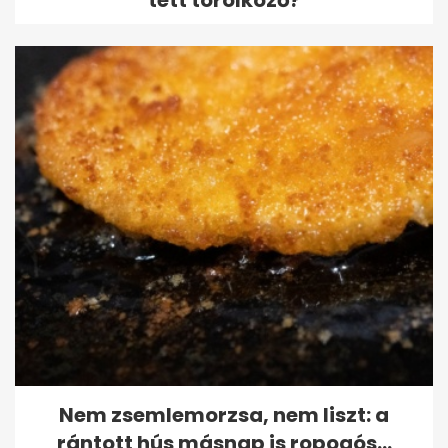
Nem zsemlemorzsa, nem liszt: a
rántott hús másnap is ropogós...