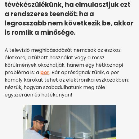
tévékészülékünk, ha elmulasztjuk ezt
a rendszeres teendőt: ha a
legrosszabb nem következik be, akkor
is romlik a minősége.
A televízió meghibásodását nemcsak az eszköz
életkora, a túlzott használat vagy a rossz
körülmények okozhatják, hanem egy hétköznapi
probléma is: a
por
. Bár apróságnak tűnik, a por
komoly károkat tehet az elektronikai eszközökben:
nézzük, hogyan szabadulhatunk meg tőle
egyszerűen és hatékonyan!