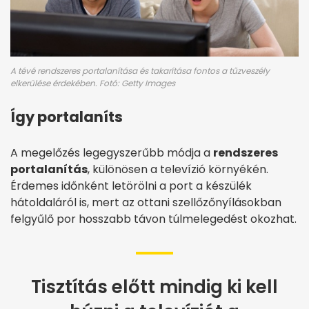
A tévé rendszeres portalanítása és takarítása fontos a tűzveszély
elkerülése érdekében. Fotó: Getty Images
Így portalaníts
A megelőzés legegyszerűbb módja a
rendszeres
portalanítás
, különösen a televízió környékén.
Érdemes időnként letörölni a port a készülék
hátoldaláról is, mert az ottani szellőzőnyílásokban
felgyűlő por hosszabb távon túlmelegedést okozhat.
Tisztítás előtt mindig ki kell