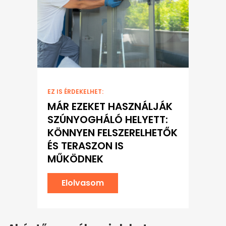
EZ IS ÉRDEKELHET:
MÁR EZEKET HASZNÁLJÁK
SZÚNYOGHÁLÓ HELYETT:
KÖNNYEN FELSZERELHETŐK
ÉS TERASZON IS
MŰKÖDNEK
Elolvasom