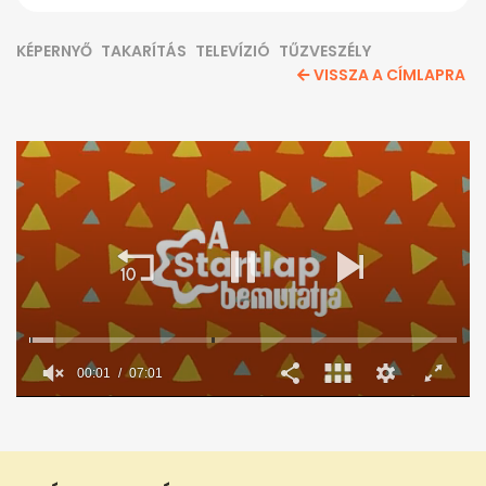
KÉPERNYŐ
TAKARÍTÁS
TELEVÍZIÓ
TŰZVESZÉLY
VISSZA A CÍMLAPRA
0
seconds
of
7
minutes,