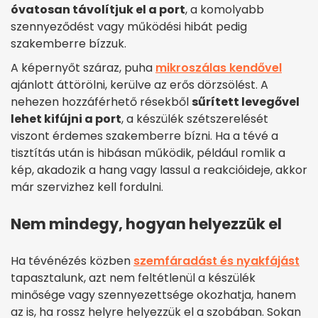
óvatosan távolítjuk el a port
, a komolyabb
szennyeződést vagy működési hibát pedig
szakemberre bízzuk.
A képernyőt száraz, puha
mikroszálas kendővel
ajánlott áttörölni, kerülve az erős dörzsölést. A
nehezen hozzáférhető résekből
sűrített levegővel
lehet kifújni a port
, a készülék szétszerelését
viszont érdemes szakemberre bízni. Ha a tévé a
tisztítás után is hibásan működik, például romlik a
kép, akadozik a hang vagy lassul a reakcióideje, akkor
már szervizhez kell fordulni.
Nem mindegy, hogyan helyezzük el
Ha tévénézés közben
szemfáradást és nyakfájást
tapasztalunk, azt nem feltétlenül a készülék
minősége vagy szennyezettsége okozhatja, hanem
az is, ha rossz helyre helyezzük el a szobában. Sokan