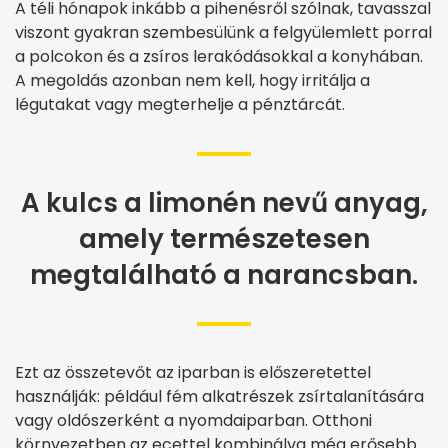
A téli hónapok inkább a pihenésről szólnak, tavasszal
viszont gyakran szembesülünk a felgyülemlett porral
a polcokon és a zsíros lerakódásokkal a konyhában.
A megoldás azonban nem kell, hogy irritálja a
légutakat vagy megterhelje a pénztárcát.
A kulcs a limonén nevű anyag,
amely természetesen
megtalálható a narancsban.
Ezt az összetevőt az iparban is előszeretettel
használják: például fém alkatrészek zsírtalanítására
vagy oldószerként a nyomdaiparban. Otthoni
környezetben az ecettel kombinálva még erősebb