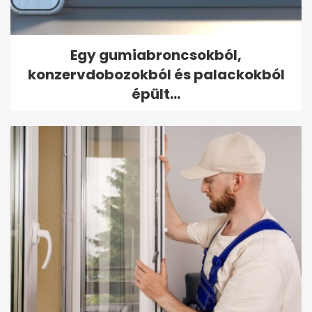
Egy gumiabroncsokból,
konzervdobozokból és palackokból
épült...