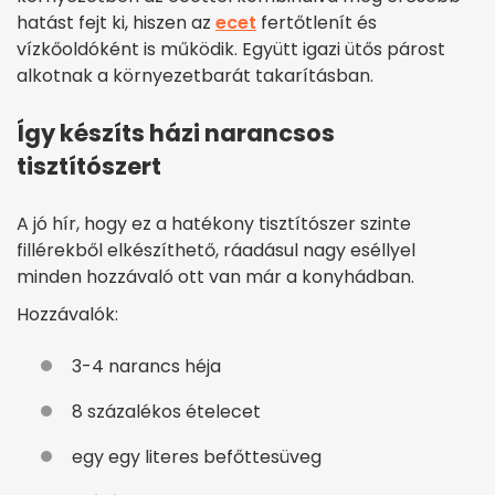
hatást fejt ki, hiszen az
ecet
fertőtlenít és
vízkőoldóként is működik. Együtt igazi ütős párost
alkotnak a környezetbarát takarításban.
Így készíts házi narancsos
tisztítószert
A jó hír, hogy ez a hatékony tisztítószer szinte
fillérekből elkészíthető, ráadásul nagy eséllyel
minden hozzávaló ott van már a konyhádban.
Hozzávalók:
3-4 narancs héja
8 százalékos ételecet
egy egy literes befőttesüveg