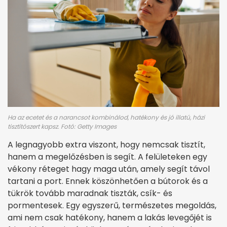
Ha az ecetet és a narancsot kombinálod, hatékony és jó illatú, házi
tisztítószert kapsz. Fotó: Getty Images
A legnagyobb extra viszont, hogy nemcsak tisztít,
hanem a megelőzésben is segít. A felületeken egy
vékony réteget hagy maga után, amely segít távol
tartani a port. Ennek köszönhetően a bútorok és a
tükrök tovább maradnak tiszták, csík- és
pormentesek. Egy egyszerű, természetes megoldás,
ami nem csak hatékony, hanem a lakás levegőjét is