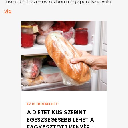
frissebbé teszi – és közben még spórolsz is vele.
via
EZ IS ÉRDEKELHET:
A DIETETIKUS SZERINT
EGÉSZSÉGESEBB LEHET A
FAGYASZTOTT KENYÉR –