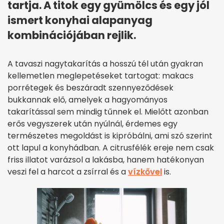
tartja. A titok egy gyümölcs és egy jól
ismert konyhai alapanyag
kombinációjában rejlik.
A tavaszi nagytakarítás a hosszú tél után gyakran
kellemetlen meglepetéseket tartogat: makacs
porrétegek és beszáradt szennyeződések
bukkannak elő, amelyek a hagyományos
takarítással sem mindig tűnnek el. Mielőtt azonban
erős vegyszerek után nyúlnál, érdemes egy
természetes megoldást is kipróbálni, ami szó szerint
ott lapul a konyhádban. A citrusfélék ereje nem csak
friss illatot varázsol a lakásba, hanem hatékonyan
veszi fel a harcot a zsírral és a
vízkővel
is.