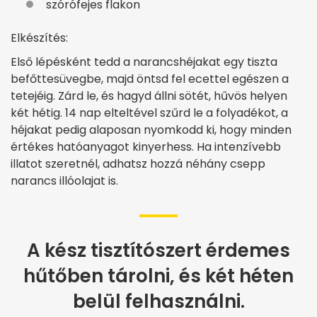
szórófejes flakon
Elkészítés:
Első lépésként tedd a narancshéjakat egy tiszta
befőttesüvegbe, majd öntsd fel ecettel egészen a
tetejéig. Zárd le, és hagyd állni sötét, hűvös helyen
két hétig. 14 nap elteltével szűrd le a folyadékot, a
héjakat pedig alaposan nyomkodd ki, hogy minden
értékes hatóanyagot kinyerhess. Ha intenzívebb
illatot szeretnél, adhatsz hozzá néhány csepp
narancs illóolajat is.
A kész tisztítószert érdemes
hűtőben tárolni, és két héten
belül felhasználni.