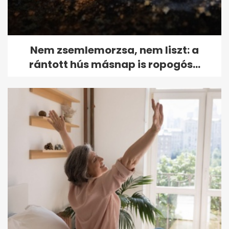
Nem zsemlemorzsa, nem liszt: a
rántott hús másnap is ropogós...