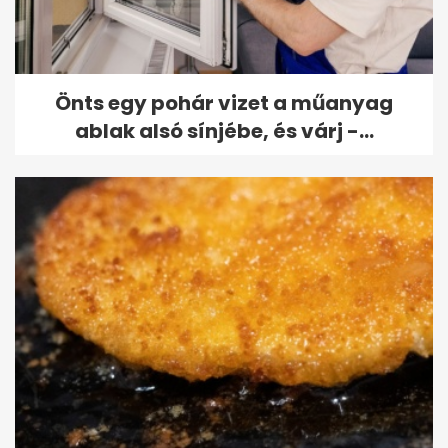
Önts egy pohár vizet a műanyag
ablak alsó sínjébe, és várj -...