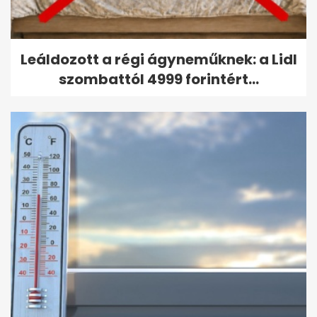
Leáldozott a régi ágyneműknek: a Lidl
szombattól 4999 forintért...