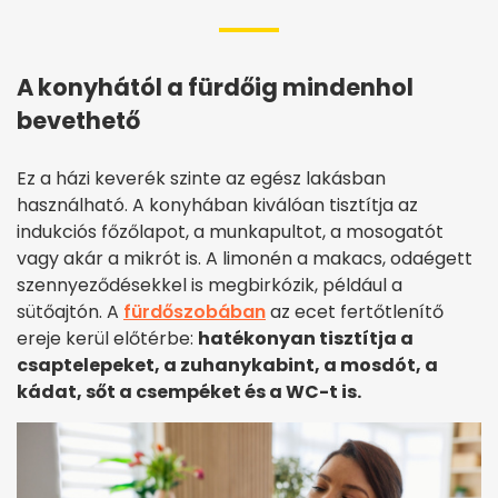
A konyhától a fürdőig mindenhol
bevethető
Ez a házi keverék szinte az egész lakásban
használható. A konyhában kiválóan tisztítja az
indukciós főzőlapot, a munkapultot, a mosogatót
vagy akár a mikrót is. A limonén a makacs, odaégett
szennyeződésekkel is megbirkózik, például a
sütőajtón. A
fürdőszobában
az ecet fertőtlenítő
ereje kerül előtérbe:
hatékonyan tisztítja a
csaptelepeket, a zuhanykabint, a mosdót, a
kádat, sőt a csempéket és a WC-t is.