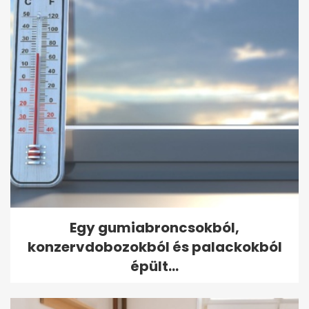
Egy gumiabroncsokból,
konzervdobozokból és palackokból
épült...