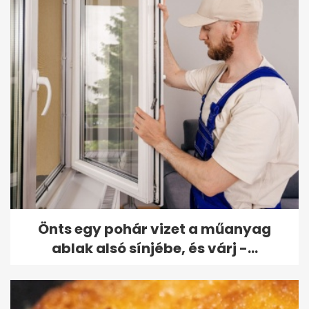
Önts egy pohár vizet a műanyag
ablak alsó sínjébe, és várj -...