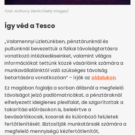
Fotó: Anthony Devlin/Getty Images)
Így véd a Tesco
„Valamennyi üzletünkben, pénztárunknál és
pultunknál bevezettük a fizikai távolságtartásra
vonatkozó intézkedéseinket, valamint világos
információkat tettünk közzé vásárlóink számára a
munkavállalóinktól való szükséges távolság
betartására vonatkozóan” – írják az
oldalukon
.
Ez magában foglalja a sorban állásnál a megfelelő
távolságot jelző padlómatricákat, a pénztáraknál
elhelyezett ideiglenes plexifalat, de szigorítottak a
takarítási előírásokon is, beleértve a
bevásárlókocsik, kosarak és különböző felületek
fertőtlenítését. Biztosítják munkatársaik számára a
megfelelő mennyiségű kézfertőtlenítőt,