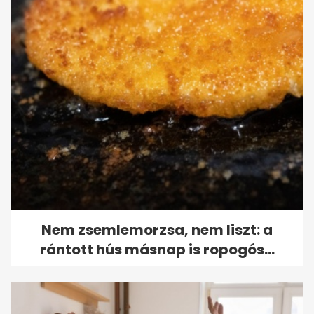
Nem zsemlemorzsa, nem liszt: a
rántott hús másnap is ropogós...