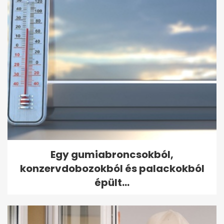
Egy gumiabroncsokból,
konzervdobozokból és palackokból
épült...