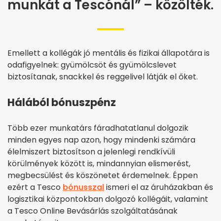
munkát a Tescónál” – közölték.
Emellett a kollégák jó mentális és fizikai állapotára is
odafigyelnek: gyümölcsöt és gyümölcslevet
biztosítanak, snackkel és reggelivel látják el őket.
Hálából bónuszpénz
Több ezer munkatárs fáradhatatlanul dolgozik
minden egyes nap azon, hogy mindenki számára
élelmiszert biztosítson a jelenlegi rendkívüli
körülmények között is, mindannyian elismerést,
megbecsülést és köszönetet érdemelnek. Éppen
ezért a Tesco
bónusszal
ismeri el az áruházakban és
logisztikai központokban dolgozó kollégáit, valamint
a Tesco Online Bevásárlás szolgáltatásának