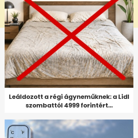
Leáldozott a régi ágyneműknek: a Lidl
szombattól 4999 forintért...