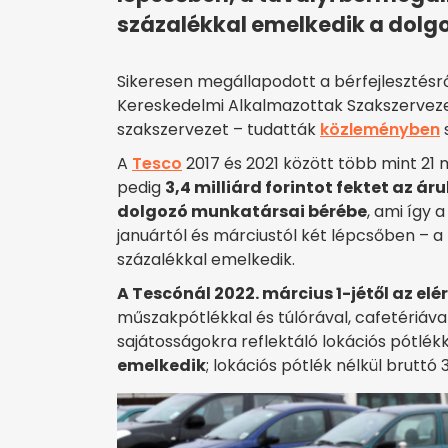
százalékkal emelkedik a dolg
Sikeresen megállapodott a bérfejlesztésrő
Kereskedelmi Alkalmazottak Szakszerveze
szakszervezet – tudatták
közleményben
A
Tesco
2017 és 2021 között több mint 21 mi
pedig
3,4 milliárd forintot fektet az 
dolgozó munkatársai bérébe
, ami így
januártól és márciustól két lépcsőben – a
százalékkal emelkedik.
A Tescónál 2022. március 1-jétől az elé
műszakpótlékkal és túlórával, cafetériáv
sajátosságokra reflektáló lokációs pótlék
emelkedik
; lokációs pótlék nélkül bruttó 