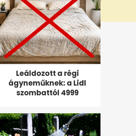
Leáldozott a régi
ágyneműknek: a Lidl
szombattól 4999
forintért...