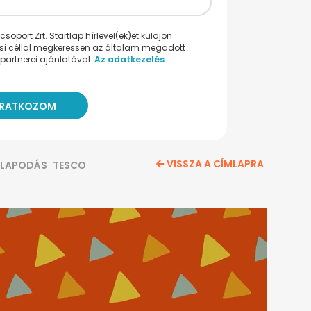
oport Zrt. Startlap hírlevel(ek)et küldjön
ési céllal megkeressen az általam megadott
partnerei ajánlatával.
Az adatkezelés
VISSZA A CÍMLAPRA
LLAPODÁS
TESCO