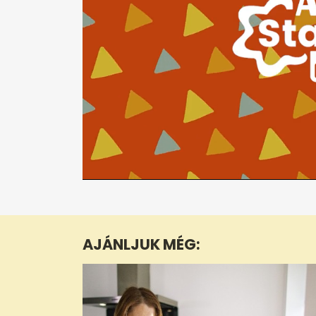
0
seconds
of
6
minutes,
AJÁNLJUK MÉG:
38
seconds
Volume
0%