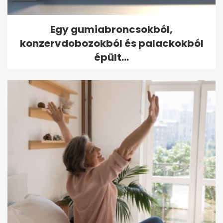
Egy gumiabroncsokból,
konzervdobozokból és palackokból
épült...