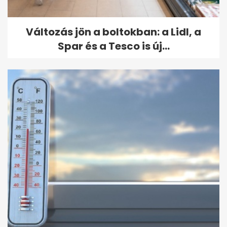
Változás jön a boltokban: a Lidl, a
Spar és a Tesco is új...