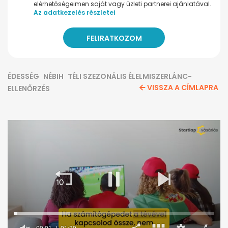
elérhetőségeimen saját vagy üzleti partnerei ajánlatával.
Az adatkezelés részletei
ÉDESSÉG
NÉBIH
TÉLI SZEZONÁLIS ÉLELMISZERLÁNC-
VISSZA A CÍMLAPRA
ELLENŐRZÉS