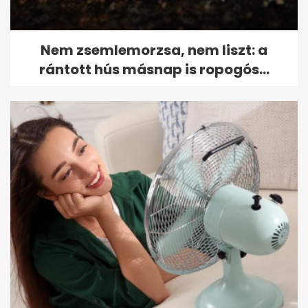
Nem zsemlemorzsa, nem liszt: a
rántott hús másnap is ropogós...