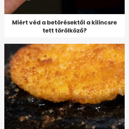
Miért véd a betörésektől a kilincsre
tett törölköző?