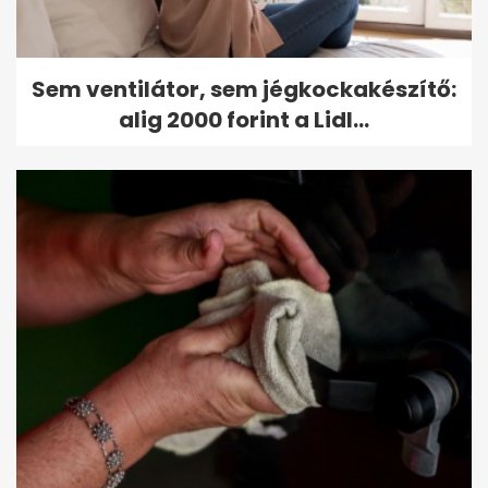
Sem ventilátor, sem jégkockakészítő:
alig 2000 forint a Lidl...