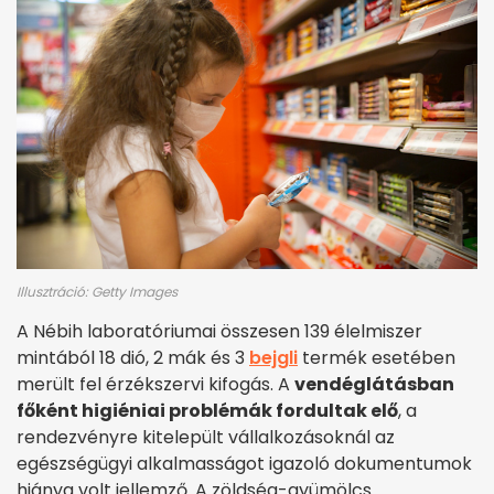
Illusztráció: Getty Images
A Nébih laboratóriumai összesen 139 élelmiszer
mintából 18 dió, 2 mák és 3
bejgli
termék esetében
merült fel érzékszervi kifogás. A
vendéglátásban
főként higiéniai problémák fordultak elő
, a
rendezvényre kitelepült vállalkozásoknál az
egészségügyi alkalmasságot igazoló dokumentumok
hiánya volt jellemző. A zöldség-gyümölcs