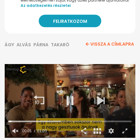
elérhetőségeimen saját vagy üzleti partnerei ajánlatával.
Az adatkezelés részletei
VISSZA A CÍMLAPRA
ÁGY
ALVÁS
PÁRNA
TAKARÓ
0