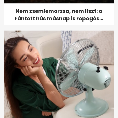
Nem zsemlemorzsa, nem liszt: a
rántott hús másnap is ropogós...