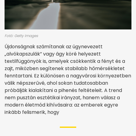
Fotó: Getty Images
Újdonságnak számítanak az úgynevezett
„alvókapszulák” vagy ágy köré helyezett
textilfüggönyök is, amelyek csökkentik a fényt és a
zajt, miközben segítenek stabilabb hőmérsékletet
fenntartani. Ez különösen a nagyvárosi környezetben
válik népszerűvé, ahol sokan tudatosabban
próbálják kialakítani a pihenés feltételeit. A trend
nem pusztán esztétikai irányzat, hanem válasz a
modern életmód kihívásaira: az emberek egyre
inkább felismerik, hogy