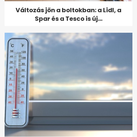
Változás jön a boltokban: a Lidl, a
Spar és a Tesco is új...