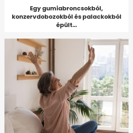
Egy gumiabroncsokból,
konzervdobozokból és palackokból
épült...