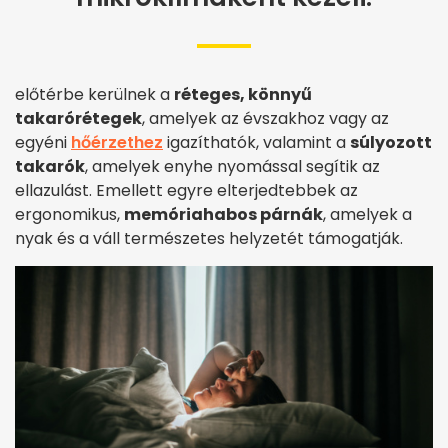
előtérbe kerülnek a
réteges, könnyű
takarórétegek
, amelyek az évszakhoz vagy az
egyéni
hőérzethez
igazíthatók, valamint a
súlyozott
takarók
, amelyek enyhe nyomással segítik az
ellazulást. Emellett egyre elterjedtebbek az
ergonomikus,
memóriahabos párnák
, amelyek a
nyak és a váll természetes helyzetét támogatják.