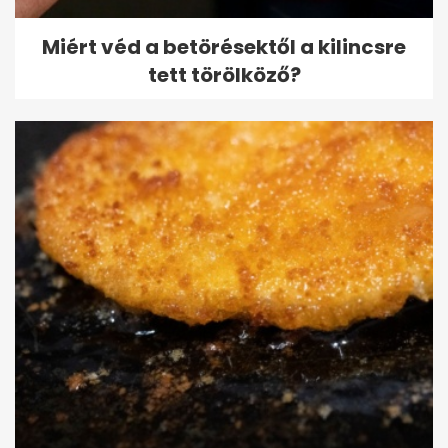
Miért véd a betörésektől a kilincsre
tett törölköző?