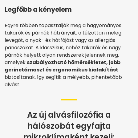
Legfőbb a kényelem
Egyre többen tapasztalják meg a hagyományos
takarók és párnák hátrányait: a túlzottan meleg
levegőt, a nyak- és hátfájást vagy az allergiás
panaszokat. A klasszikus, nehéz takarók és nagy
párnák helyett olyan rendszerek jelennek meg,
amelyek
szabályozható hőmérsékletet, jobb
gerinctámaszt és ergonomikus kialakítást
biztosítanak, így segítik a mélyebb, pihentetőbb
alvást.
Az új alvásfilozófia a
hálószobát egyfajta
mikroklímaként kezeli: