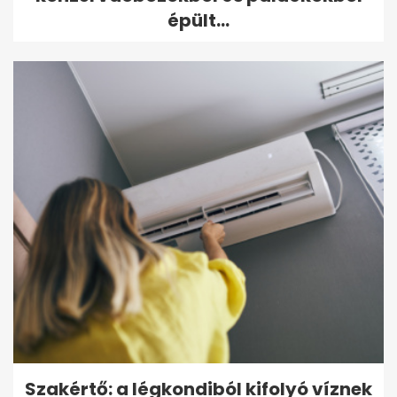
épült...
Szakértő: a légkondiból kifolyó víznek