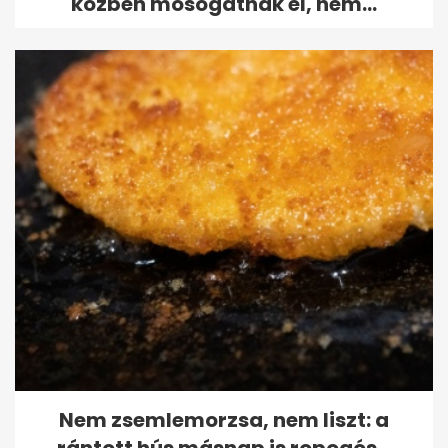
közben mosogatnak el, nem...
Nem zsemlemorzsa, nem liszt: a
rántott hús másnap is ropogós...