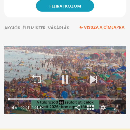
VISSZA A CÍMLAPRA
AKCIÓK
ÉLELMISZER
VÁSÁRLÁS
00:02
01:39
0
seconds
of
1