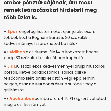
ember pénztárcájának, ám most
remek leárazásokat hirdetett meg
több üzlet is.
A
Spar
rengeteg hústermékét ajánlja akciósan,
többek közt a Regnum karajt is 20 százalék
kedvezménnyel szerezheted be náluk.
Az
Aldiban
a csirkemellfilé 14, a kockázott bacon
pedig 33 százalékkal olcsóbban kapható.
A
Lidl
30 százalékos kedvezménnyel árulja mustáros-
borsos, illetve paradicsomos-salsás csirke
felsőcomb filéit, amikkel aztán végképp semmi
dolgod, csak be kell dobni őket a sütőbe, vagy a
grillrácsra.
Az
Auchanban
bomba áron, 445 Ft/kg-ért veheted
meg a csirkeszárnyat.