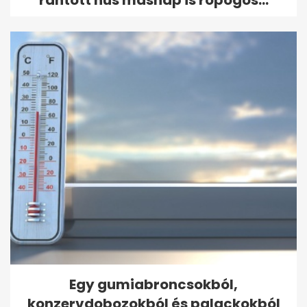
Egy gumiabroncsokból,
konzervdobozokból és palackokból