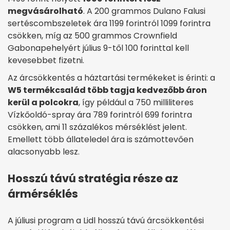
megvásárolható
. A 200 grammos Dulano Falusi
sertéscombszeletek ára 1199 forintról 1099 forintra
csökken, míg az 500 grammos Crownfield
Gabonapehelyért július 9-től 100 forinttal kell
kevesebbet fizetni.
Az árcsökkentés a háztartási termékeket is érinti: a
W5 termékcsalád több tagja kedvezőbb áron
kerül a polcokra
, így például a 750 milliliteres
Vízkőoldó-spray ára 789 forintról 699 forintra
csökken, ami 11 százalékos mérséklést jelent.
Emellett több állateledel ára is számottevően
alacsonyabb lesz.
Hosszú távú stratégia része az
ármérséklés
A júliusi program a Lidl hosszú távú árcsökkentési