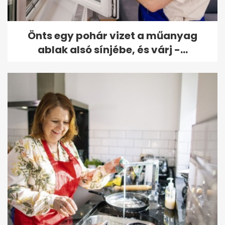
Önts egy pohár vizet a műanyag
ablak alsó sínjébe, és várj -...