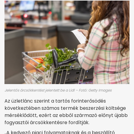
Jelentős árcsökkentést jelentett be a Lidl – Fotó: Getty Images
Az üzletlánc szerint a tartós forinterősödés
következtében számos termék beszerzési költsége
mérséklődött, ezért az ebből származó előnyt újabb
fogyasztói árcsökkentésre fordítják.
„A kedvező piaci folyamatoknak és a beszállító