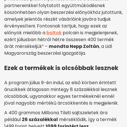
partnereinkkel folytatott együttműködésnek
köszönhetően olyan beszerzési előnyökhöz jutottunk,
amelyek jelentős részét vásárlóink javára tudjuk
érvényesíteni. Fontosnak tartjuk, hogy ezek az
előnyök mielőbb a
boltok
polcain is megjelenjenek,
ezért júliusban hétről hétre összesen 400 termék
árát mérsékeljük” –
mondta Nepp Zoltán
, a Lidl
Magyarország beszerzési igazgatója.
Ezek a termékek is olcsóbbak lesznek
A program július 9-én indul, az első körben érintett
árucikkek átlagosan mintegy 8 százalékkal lesznek
olcsóbbak, ugyanakkor egyes termékeknél ennél
jóval nagyobb mértékű árcsökkentés is megjelenik.
A 400 grammos Milbona Tilsiti sajtszeletek ára
például
26 százalékkal
mérséklődik, így a termék
1499 forint helyett
1099 forintért lesz