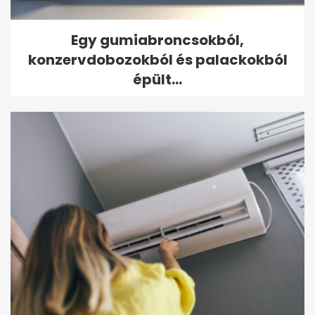
Egy gumiabroncsokból,
konzervdobozokból és palackokból
épült...