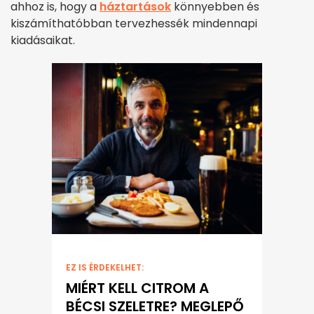
ahhoz is, hogy a
háztartások
könnyebben és
kiszámíthatóbban tervezhessék mindennapi
kiadásaikat.
EZ IS ÉRDEKELHET:
MIÉRT KELL CITROM A
BÉCSI SZELETRE? MEGLEPŐ