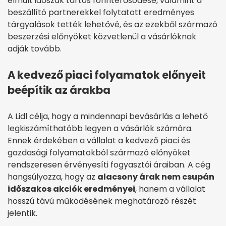
elmúlt időszak tartós forinterősödése, valamint a
beszállító partnerekkel folytatott eredményes
tárgyalások tették lehetővé, és az ezekből származó
beszerzési előnyöket közvetlenül a vásárlóknak
adják tovább.
A kedvező piaci folyamatok előnyeit
beépítik az árakba
A Lidl célja, hogy a mindennapi bevásárlás a lehető
legkiszámíthatóbb legyen a vásárlók számára.
Ennek érdekében a vállalat a kedvező piaci és
gazdasági folyamatokból származó előnyöket
rendszeresen érvényesíti fogyasztói áraiban. A cég
hangsúlyozza, hogy az
alacsony árak nem csupán
időszakos akciók eredményei
, hanem a vállalat
hosszú távú működésének meghatározó részét
jelentik.