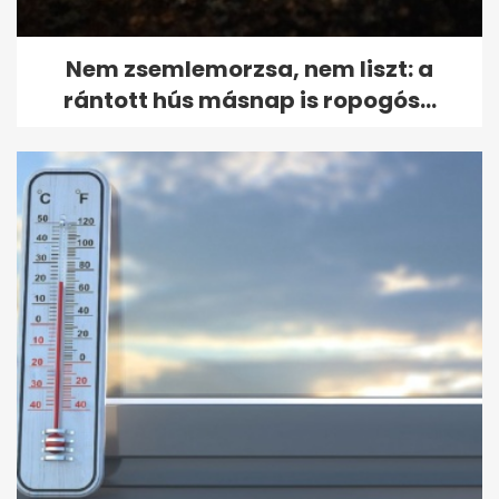
Nem zsemlemorzsa, nem liszt: a
rántott hús másnap is ropogós...