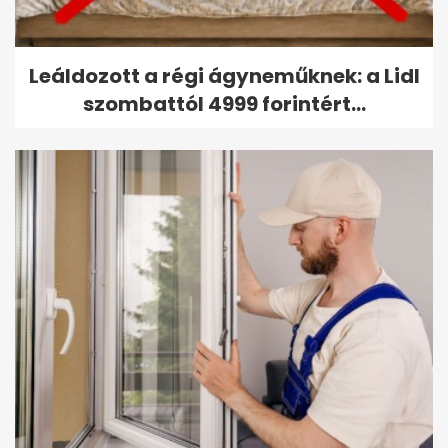
Leáldozott a régi ágyneműknek: a Lidl
szombattól 4999 forintért...