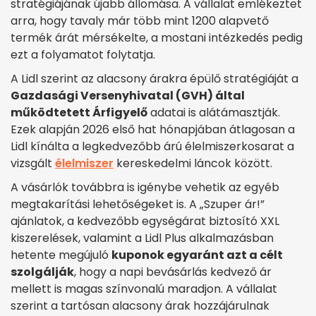
stratégiájának újabb állomása. A vállalat emlékeztet
arra, hogy tavaly már több mint 1200 alapvető
termék árát mérsékelte, a mostani intézkedés pedig
ezt a folyamatot folytatja.
A Lidl szerint az alacsony árakra épülő stratégiáját a
Gazdasági Versenyhivatal (GVH) által
működtetett Árfigyelő
adatai is alátámasztják.
Ezek alapján 2026 első hat hónapjában átlagosan a
Lidl kínálta a legkedvezőbb árú élelmiszerkosarat a
vizsgált
élelmiszer
kereskedelmi láncok között.
A vásárlók továbbra is igénybe vehetik az egyéb
megtakarítási lehetőségeket is. A „Szuper ár!”
ajánlatok, a kedvezőbb egységárat biztosító XXL
kiszerelések, valamint a Lidl Plus alkalmazásban
hetente megújuló
kuponok egyaránt azt a célt
szolgálják
, hogy a napi bevásárlás kedvező ár
mellett is magas színvonalú maradjon. A vállalat
szerint a tartósan alacsony árak hozzájárulnak