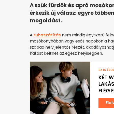
A szűk fürdők és apró mosóko
érkezik új válasz: egyre töb
megoldást.
A
ruhaszárítás
nem mindig egyszerű felad
mosókonyhában vagy esős napokon a hagy
szabad hely jelentős részét, akadályozhatj
hatást kelthet az egész helyiségben.
EZ IS ÉRD
KÉT W
LAKÁS
ELÉG 
Elo