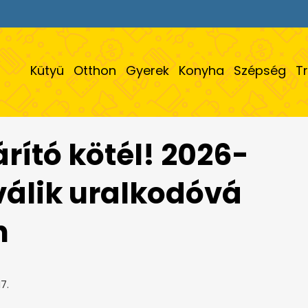
Kütyü
Otthon
Gyerek
Konyha
Szépség
T
árító kötél! 2026-
válik uralkodóvá
n
7.