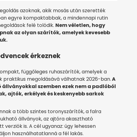
egoldás azoknak, akik mosás után szerették
onban egyre kompaktabbak, a mindennapi rutin
egoldások felé tolódik.
Nem véletlen, hogy
pnak az olyan szárítók, amelyek kevesebb
uk.
kedvencek érkeznek
kompakt, függőleges ruhaszárítók, amelyek a
ik praktikus megoldásává válhatnak 2026-ban.
A
ó állványokkal szemben ezek nem a padlóból
ak, ajtók, erkélyek és keskenyebb sarkok
nak a több szintes toronyszárítók, a falra
ukható állványok, az ajtóra akasztható
 verziók is. A cél ugyanaz: úgy lehessen
ljon használhatatlanná a fél lakás.