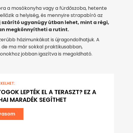
ora a mosókonyha vagy a fürdőszoba, hetente
zellőzik a helyiség, és mennyire strapabíró az
j szárító ugyanúgy útban lehet, mint a régi,
n megkönnyítheti a rutint.
erűbb házimunkákat is újragondolhatjuk. A
t, de ma már sokkal praktikusabban,
onokhoz jobban igazítva is megoldható.
EKELHET:
OGOK LEPTÉK EL A TERASZT? EZ A
AI MARADÉK SEGÍTHET
lvasom