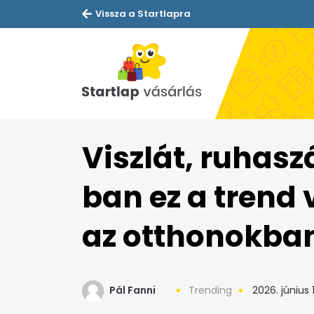
Vissza a Startlapra
Viszlát, ruhasz
ban ez a trend 
az otthonokba
Pál Fanni
Trending
2026. június 1