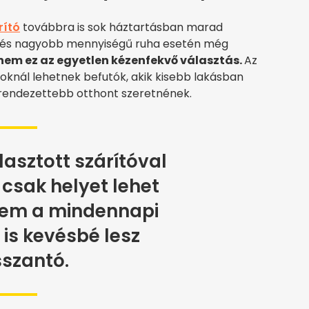
rító
továbbra is sok háztartásban marad
, és nagyobb mennyiségű ruha esetén még
nem ez az egyetlen kézenfekvő választás.
Az
oknál lehetnek befutók, akik kisebb lakásban
rendezettebb otthont szeretnének.
asztott szárítóval
csak helyet lehet
nem a mindennapi
is kevésbé lesz
szantó.