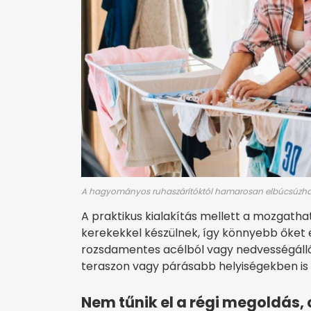
A hagyományos ruhaszárítóktól hamarosan elbúcsúzhat
A praktikus kialakítás mellett a mozgath
kerekekkel készülnek, így könnyebb őket e
rozsdamentes acélból vagy nedvességálló 
teraszon vagy párásabb helyiségekben is
Nem tűnik el a régi megoldás,