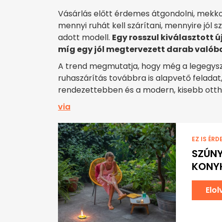
Vásárlás előtt érdemes átgondolni, mekk
mennyi ruhát kell szárítani, mennyire jól s
adott modell.
Egy rosszul kiválasztott ú
míg egy jól megtervezett darab valóba
A trend megmutatja, hogy még a legegysz
ruhaszárítás továbbra is alapvető felada
rendezettebben és a modern, kisebb otth
via
EZ IS ÉRD
SZÚNY
KONYH
Elo