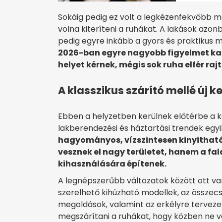
Sokáig pedig ez volt a legkézenfekvőbb m
volna kiteríteni a ruhákat. A lakások az
pedig egyre inkább a gyors és praktikus m
2026-ban egyre nagyobb figyelmet ka
helyet kérnek, mégis sok ruha elfér rajt
A klasszikus szárító mellé új 
Ebben a helyzetben kerülnek előtérbe a 
lakberendezési és háztartási trendek egy
hagyományos, vízszintesen kinyithat
vesznek el nagy területet, hanem a fal
kihasználására építenek.
A legnépszerűbb változatok között ott van
szerelhető kihúzható modellek, az összecs
megoldások, valamint az erkélyre tervezett
megszárítani a ruhákat, hogy közben ne vá