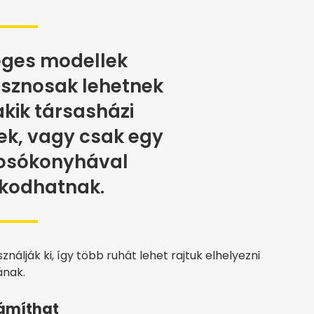
eges modellek
sznosak lehetnek
kik társasházi
ek, vagy csak egy
osókonyhával
kodhatnak.
nálják ki, így több ruhát lehet rajtuk elhelyezni
ának.
zámíthat