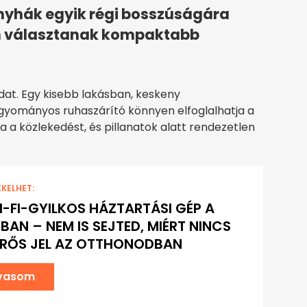
nyhák egyik régi bosszúságára
ben választanak kompaktabb
at. Egy kisebb lakásban, keskeny
ományos ruhaszárító könnyen elfoglalhatja a
a a közlekedést, és pillanatok alatt rendezetlen
EKELHET:
I-FI-GYILKOS HÁZTARTÁSI GÉP A
BAN – NEM IS SEJTED, MIÉRT NINCS
ERŐS JEL AZ OTTHONODBAN
lvasom