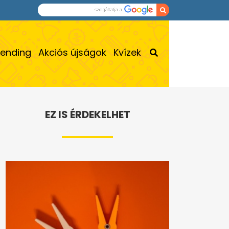
rending
Akciós újságok
Kvízek
EZ IS ÉRDEKELHET