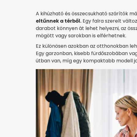
A kihúzható és összecsukható szárítók má
eltűnnek a térből.
Egy falra szerelt változ
darabot könnyen át lehet helyezni, az ös
mögött vagy sarokban is elférhetnek.
Ez különösen azokban az otthonokban leh
Egy garzonban, kisebb fürdőszobában vagy
útban van, míg egy kompaktabb modell jo