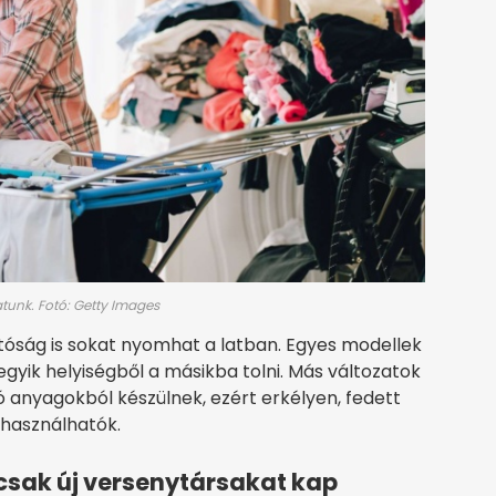
unk. Fotó: Getty Images
atóság is sokat nyomhat a latban. Egyes modellek
gyik helyiségből a másikba tolni. Más változatok
anyagokból készülnek, ezért erkélyen, fedett
 használhatók.
 csak új versenytársakat kap