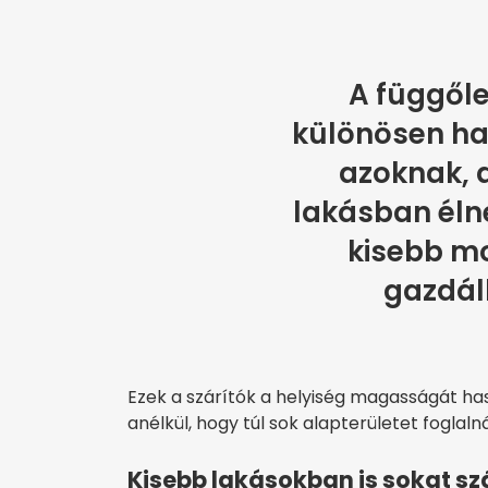
A függől
különösen ha
azoknak, a
lakásban éln
kisebb m
gazdál
Ezek a szárítók a helyiség magasságát hasz
anélkül, hogy túl sok alapterületet foglaln
Kisebb lakásokban is sokat s