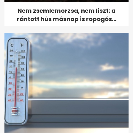
Nem zsemlemorzsa, nem liszt: a
rántott hús másnap is ropogós...