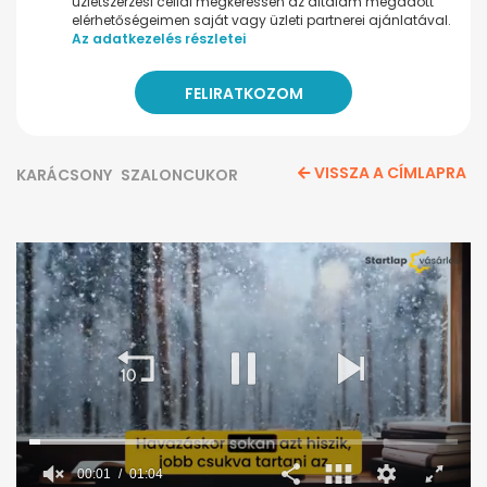
üzletszerzési céllal megkeressen az általam megadott
elérhetőségeimen saját vagy üzleti partnerei ajánlatával.
Az adatkezelés részletei
VISSZA A CÍMLAPRA
KARÁCSONY
SZALONCUKOR
00:02
01:04