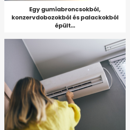
Egy gumiabroncsokból,
konzervdobozokból és palackokból
épült...