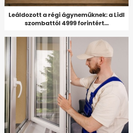
Leáldozott a régi ágyneműknek: a Lidl
szombattól 4999 forintért...