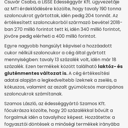
Csuvár Csaba, a LISSÉ Édességgyár Kft. ügyvezetője
az MTI érdeklődésére közölte, hogy tavaly 190 tonna
szaloncukrot gyártottak, idén pedig 204 tonnát. Az
értékesített szaloncukorból származó bevétel 2018-
ban 270 millió forintot tett ki, idén 340 millió forintot,
jövőre pedig elérheti a 400 millió forintot.
Egyre nagyobb hangsúlyt képvisel a hozzáadott
cukor nélküli szaloncukor a cég által gyártott
mennyiségben: tavaly 13 százalék volt, idén már 18
százalék. Ezen termékek között található
laktóz- és
gluténmentes változat is.
A cég értékesítési
adatai alapján a legkedveltebb ízeknek a zselés, a
kókuszos, valamint az aszalt gyümölcsös marcipános
szaloncukrok számítanak.
Szamos László, az édességgyártó Szamos Kft.
főcukrásza közölte, hogy 20 százalékkal bővült a
forgalmuk idén a tavalyihoz képest. Hozzátette: a
fogyasztói döntések a minőségi termékek irányába