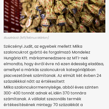
Illusztráció (MTI/Mónus Márton)
Szécsényi Judit, az egyebek mellett Milka
szaloncukrot gyártó és forgalmazó Mondelez
Hungária Kft. márkamenedzsere az MTI-nek
elmondta, hogy évről évre nő ezen édesség eladása,
amellyel a márkás szaloncukrok kategóriájában
piacvezetőnek számítanak. Az elmúlt két évben 24
százalékkal nőtt az értékesített
Milka szaloncukormennyisége, abból éves szinten
300-400 tonnát adnak el, idén 370 tonnára
számítanak. A vállalat szezonális termék
értékesítésének mintegy 70 százalékát a