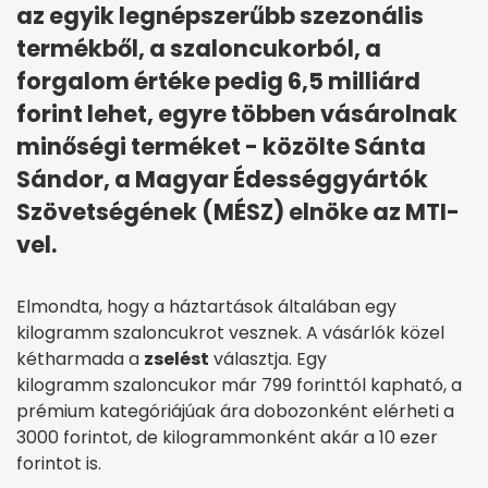
az egyik legnépszerűbb szezonális
termékből, a szaloncukorból, a
forgalom értéke pedig 6,5 milliárd
forint lehet, egyre többen vásárolnak
minőségi terméket - közölte Sánta
Sándor, a Magyar Édességgyártók
Szövetségének (MÉSZ) elnöke az MTI-
vel.
Elmondta, hogy a háztartások általában egy
kilogramm szaloncukrot vesznek. A vásárlók közel
kétharmada a
zselést
választja. Egy
kilogramm szaloncukor már 799 forinttól kapható, a
prémium kategóriájúak ára dobozonként elérheti a
3000 forintot, de kilogrammonként akár a 10 ezer
forintot is.