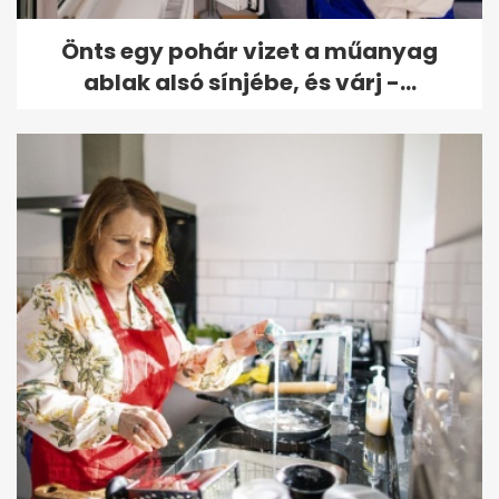
Önts egy pohár vizet a műanyag
ablak alsó sínjébe, és várj -...