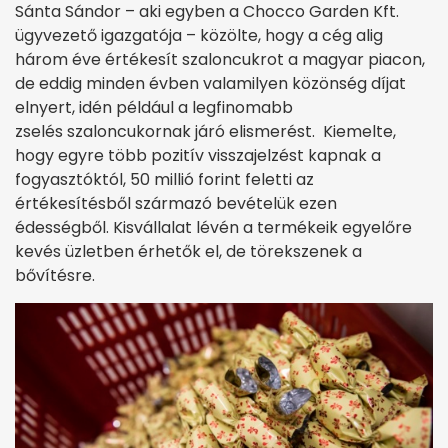
Sánta Sándor – aki egyben a Chocco Garden Kft.
ügyvezető igazgatója – közölte, hogy a cég alig
három éve értékesít szaloncukrot a magyar piacon,
de eddig minden évben valamilyen közönség díjat
elnyert, idén például a legfinomabb
zselés szaloncukornak járó elismerést. Kiemelte,
hogy egyre több pozitív visszajelzést kapnak a
fogyasztóktól, 50 millió forint feletti az
értékesítésből származó bevételük ezen
édességből. Kisvállalat lévén a termékeik egyelőre
kevés üzletben érhetők el, de törekszenek a
bővítésre.