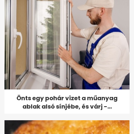
Önts egy pohár vizet a műanyag
ablak alsó sínjébe, és várj -...