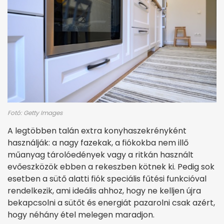
Fotó: Getty Images
A legtöbben talán extra konyhaszekrényként
használják: a nagy fazekak, a fiókokba nem illő
műanyag tárolóedények vagy a ritkán használt
evőeszközök ebben a rekeszben kötnek ki. Pedig sok
esetben a sütő alatti fiók speciális fűtési funkcióval
rendelkezik, ami ideális ahhoz, hogy ne kelljen újra
bekapcsolni a sütőt és energiát pazarolni csak azért,
hogy néhány étel melegen maradjon.