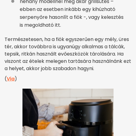
néhány modellnél még akár grillsütés –
ebben az esetben inkább egy kihúzható
serpenyőre hasonlít a fiók -, vagy kelesztés
is megoldható itt.
Természetesen, ha a fiók egyszerűen egy mély, üres
tér, akkor továbbra is ugyanúgy alkalmas a tálcák,
tepsik, ritkán használt evőeszközök tárolására. Ha
viszont az ételek melegen tartására használnánk ezt
a helyet, akkor jobb szabadon hagyni.
(
Via
)