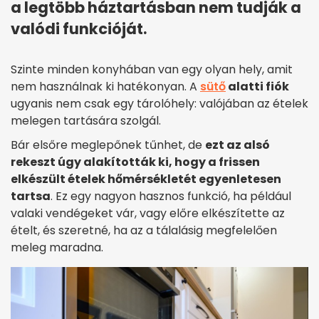
a legtöbb háztartásban nem tudják a
valódi funkcióját.
Szinte minden konyhában van egy olyan hely, amit
nem használnak ki hatékonyan. A
sütő
alatti fiók
ugyanis nem csak egy tárolóhely: valójában az ételek
melegen tartására szolgál.
Bár elsőre meglepőnek tűnhet, de
ezt az alsó
rekeszt úgy alakították ki, hogy a frissen
elkészült ételek hőmérsékletét egyenletesen
tartsa
. Ez egy nagyon hasznos funkció, ha például
valaki vendégeket vár, vagy előre elkészítette az
ételt, és szeretné, ha az a tálalásig megfelelően
meleg maradna.