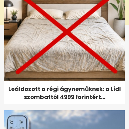
Leáldozott a régi ágyneműknek: a Lidl
szombattól 4999 forintért...