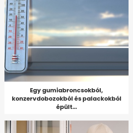
Egy gumiabroncsokból,
konzervdobozokból és palackokból
épült...