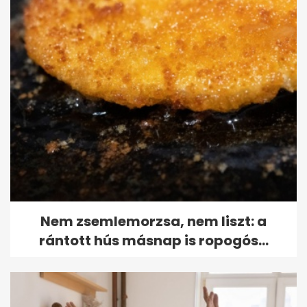
Nem zsemlemorzsa, nem liszt: a
rántott hús másnap is ropogós...