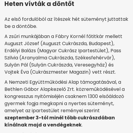
Heten vívták a döntőt
Az első fordulóból az ítészek hét süteményt juttattak
be a döntőbe.
A zsűri munkájában a Fábry Kornél főtitkár mellett
Auguszt József (Auguszt Cukrászda, Budapest),
Erdélyi Balázs (Magyar Cukrász Ipartestület), Pass
Szilvia (Aranyalma Cukrászda, Székesfehérvár),
Sulyán Pál (Sulyán Cukrászda, Veresegyház) és
Vojtek Éva (Cukrászmester Magazin) vett részt.
A Nemzeti Együttműködési Alap támogatásával, a
Bethlen Gábor Alapkezelő Zrt. közreműködésével a
kongresszus nyitómiséjén csaknem 1300 elsőáldozó
gyermek fogja megkapni a nyertes süteményt,
amelyet az ipartestület reményei szerint
szeptember 3-tól minél több cukrászdában
kínálnak majd a vendégeknek
.