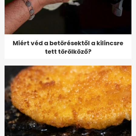
Miért véd a betörésektől a kilincsre
tett törölköző?