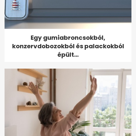
Egy gumiabroncsokból,
konzervdobozokból és palackokból
épült...