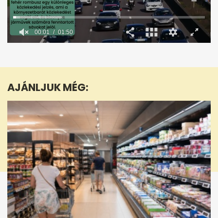
00:02
01:50
0
seconds
of
1
minute,
AJÁNLJUK MÉG:
50
seconds