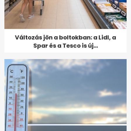
Változás jön a boltokban: a Lidl, a
Spar és a Tesco is új...