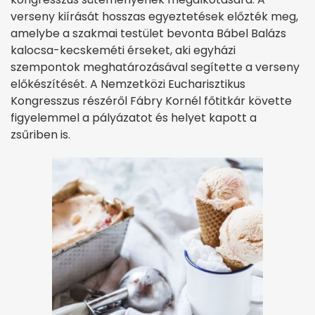
verseny kiírását hosszas egyeztetések előzték meg,
amelybe a szakmai testület bevonta Bábel Balázs
kalocsa-kecskeméti érseket, aki egyházi
szempontok meghatározásával segítette a verseny
előkészítését. A Nemzetközi Eucharisztikus
Kongresszus részéről Fábry Kornél főtitkár követte
figyelemmel a pályázatot és helyet kapott a
zsűriben is.