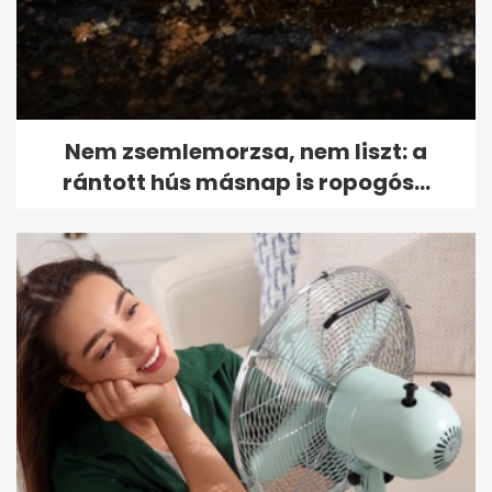
Nem zsemlemorzsa, nem liszt: a
rántott hús másnap is ropogós...