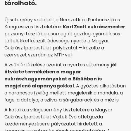
tárolható.
Új sütemény született a Nemzetközi Eucharisztikus
Kongresszus tiszteletére:
Karl Zsolt cukrászmester
pozsonyi tésztába csomagolt gazdag, gyümölcsös
töltelékkel készült édessége nyerte a Magyar
Cukrász Ipartestület pályázatát – közölte a
szervezet szerdán az MTI-vel.
A zsűri értékelése szerint a nyertes sütemény
jól
ötvözte termékében a magyar
cukrászhagyományokat a Bibliában is
megjelenő alapanyagokkal
. A győztes alkotásban
a narancsos ízvilág mellett megjelenik a mandula, a
füge, a datolya, a szilva, a sárgabarack és a méz is.
A katolikus világesemény tiszteletére a Magyar
Cukrász Ipartestület Vojtek Éva ötletgazda
kezdeményezésére pályázatot hirdetett a
kongresszus süteményének megalkotására. A