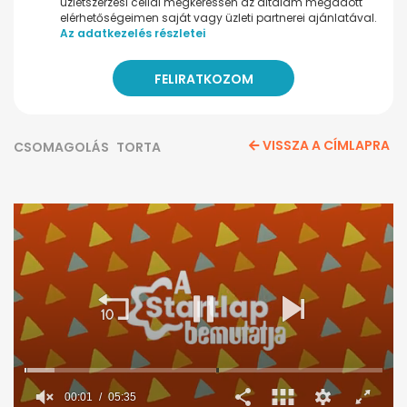
üzletszerzési céllal megkeressen az általam megadott
elérhetőségeimen saját vagy üzleti partnerei ajánlatával.
Az adatkezelés részletei
VISSZA A CÍMLAPRA
CSOMAGOLÁS
TORTA
00:02
05:35