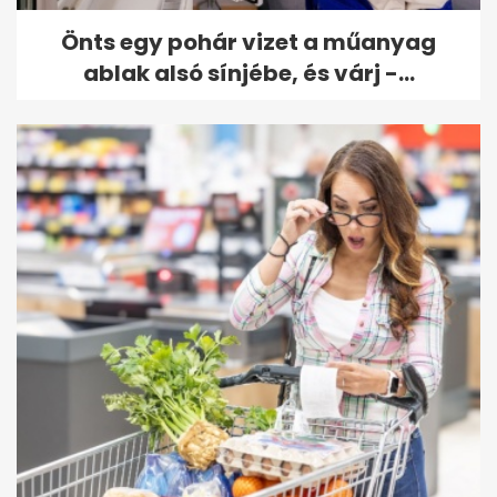
Önts egy pohár vizet a műanyag
ablak alsó sínjébe, és várj -...