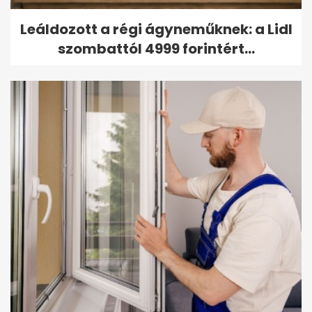
Leáldozott a régi ágyneműknek: a Lidl
szombattól 4999 forintért...