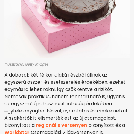
Illusztráció: Getty Images
A dobozok két félkör alakú részből állnak az
egyszerű össze- és szétszerelés érdekében, ezeket
egymásra lehet rakni, így csökkentve a rizikót.
Nemcsak praktikus, hanem fenntartható is, ugyanis
az egyszerű újrahasznosíthatóság érdekében
egyféle anyagból készül, nyomtatás és címke nélkül.
A szakértők is elismerték ezt az új csomagolást,
bizonyított a
regionál
is
versenyen
bizonyított és a
WorldStar
Csomagolási Világversenyen is.