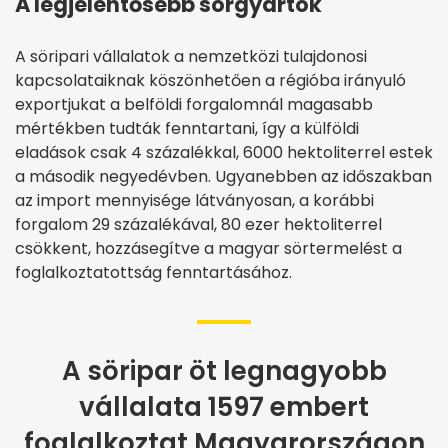
A legjelentősebb sörgyártók
A söripari vállalatok a nemzetközi tulajdonosi
kapcsolataiknak köszönhetően a régióba irányuló
exportjukat a belföldi forgalomnál magasabb
mértékben tudták fenntartani, így a külföldi
eladások csak 4 százalékkal, 6000 hektoliterrel estek
a második negyedévben. Ugyanebben az időszakban
az import mennyisége látványosan, a korábbi
forgalom 29 százalékával, 80 ezer hektoliterrel
csökkent, hozzásegítve a magyar sörtermelést a
foglalkoztatottság fenntartásához.
A söripar öt legnagyobb
vállalata 1597 embert
foglalkoztat Magyarországon