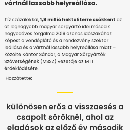
vártnál lassabb helyreállása.
Tíz százalékkal,
1,8 millió hektoliterre csökkent
az
öt legnagyobb magyar sörgyártó idei második
negyedéves forgalma 2019 azonos időszakához
képest a vendéglátó és a rendezvény szektor
leállása és a vártnál lassabb helyreállása miatt –
közölte Kántor Sándor, a Magyar Sörgyártók
Szövetségének (MSSZ) vezetője az MTI
érdeklődésére.
Hozzátette:
különösen erős a visszaesés a
csapolt söröknél, ahol az
eladások az előző év második