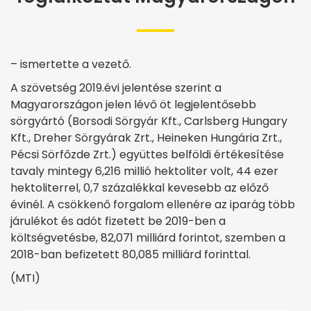
– ismertette a vezető.
A szövetség 2019.évi jelentése szerint a
Magyarországon jelen lévő öt legjelentősebb
sörgyártó (Borsodi Sörgyár Kft., Carlsberg Hungary
Kft., Dreher Sörgyárak Zrt., Heineken Hungária Zrt.,
Pécsi Sörfőzde Zrt.) együttes belföldi értékesítése
tavaly mintegy 6,216 millió hektoliter volt, 44 ezer
hektoliterrel, 0,7 százalékkal kevesebb az előző
évinél. A csökkenő forgalom ellenére az iparág több
járulékot és adót fizetett be 2019-ben a
költségvetésbe, 82,071 milliárd forintot, szemben a
2018-ban befizetett 80,085 milliárd forinttal.
(MTI)