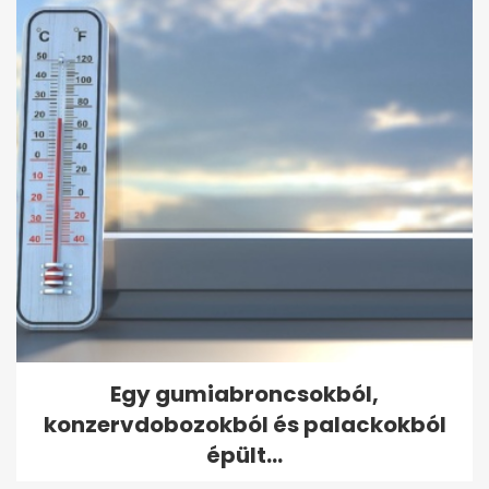
Egy gumiabroncsokból,
konzervdobozokból és palackokból
épült...