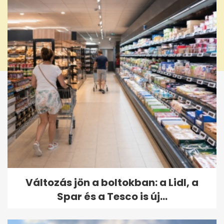
Változás jön a boltokban: a Lidl, a
Spar és a Tesco is új...