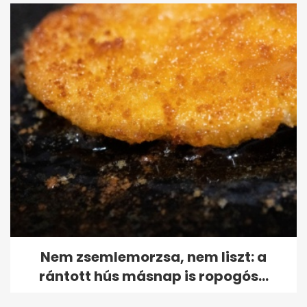
Nem zsemlemorzsa, nem liszt: a
rántott hús másnap is ropogós...