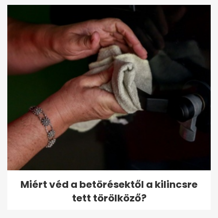
Miért véd a betörésektől a kilincsre
tett törölköző?