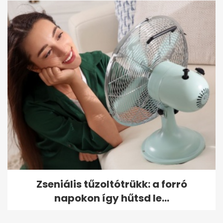
Zseniális tűzoltótrükk: a forró
napokon így hűtsd le...