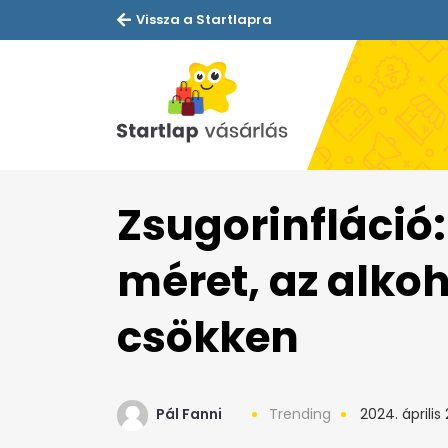
Vissza a Startlapra
Zsugorinfláció
méret, az alko
csökken
Pál Fanni
Trending
2024. április 