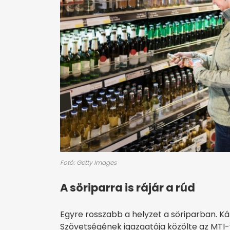
Fotó: Getty Images
A söriparra is rájár a rúd
Egyre rosszabb a helyzet a söriparban. K
Szövetségének igazgatója közölte az MTI-