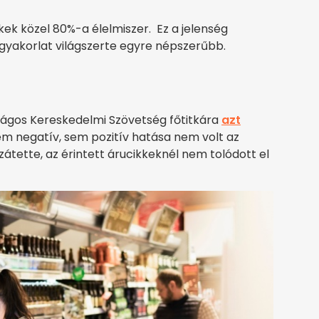
kek közel 80%-a élelmiszer. Ez a jelenség
gyakorlat világszerte egyre népszerűbb.
ágos Kereskedelmi Szövetség főtitkára
azt
em negatív, sem pozitív hatása nem volt az
átette, az érintett árucikkeknél nem tolódott el