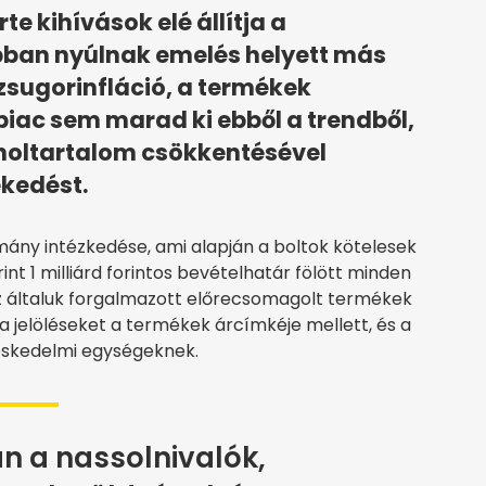
te kihívások elé állítja a
bban nyúlnak emelés helyett más
 zsugorinfláció, a termékek
iac sem marad ki ebből a trendből,
koholtartalom csökkentésével
ekedést.
mány intézkedése, ami alapján a boltok kötelesek
int 1 milliárd forintos bevételhatár fölött minden
a az általuk forgalmazott előrecsomagolt termékek
 jelöléseket a termékek árcímkéje mellett, és a
ereskedelmi egységeknek.
 a nassolnivalók,