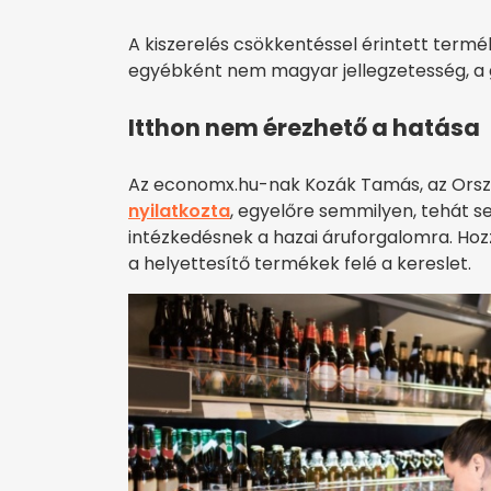
A kiszerelés csökkentéssel érintett termé
egyébként nem magyar jellegzetesség, a 
Itthon nem érezhető a hatása
Az economx.hu-nak Kozák Tamás, az Orsz
nyilatkozta
, egyelőre semmilyen, tehát s
intézkedésnek a hazai áruforgalomra. Hozz
a helyettesítő termékek felé a kereslet.