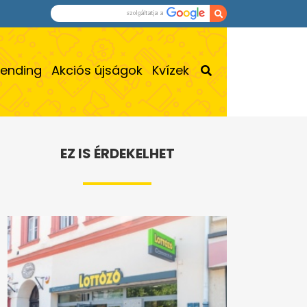
rending
Akciós újságok
Kvízek
EZ IS ÉRDEKELHET