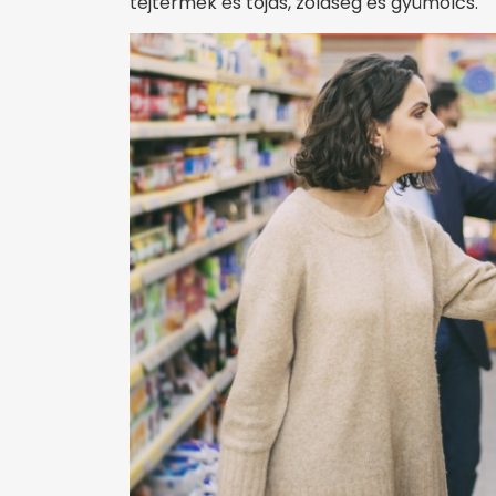
tejtermék és tojás, zöldség és gyümölcs.