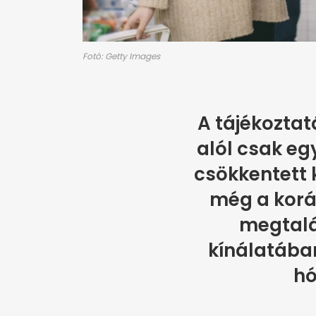
Fotó: Getty Images
A tájékoztat
alól csak eg
csökkentett k
még a korá
megtalá
kínálatába
hó