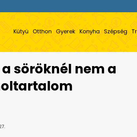
Kütyü
Otthon
Gyerek
Konyha
Szépség
T
: a söröknél nem a
holtartalom
27.