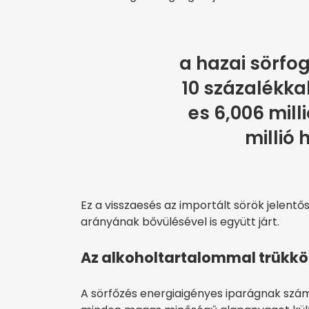
a hazai sörfo
10 százalékka
es 6,006 milli
millió 
Ez a visszaesés az importált sörök jelent
arányának bővülésével is együtt járt.
Az alkoholtartalommal trükk
A sörfőzés energiaigényes iparágnak szám