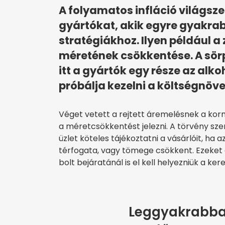
A folyamatos infláció világszer
gyártókat, akik egyre gyakra
stratégiákhoz. Ilyen például a
méretének csökkentése. A sörp
itt a gyártók egy része az al
próbálja kezelni a költségnöv
Véget vetett a rejtett áremelésnek a kor
a méretcsökkentést jelezni. A törvény szer
üzlet köteles tájékoztatni a vásárlóit, h
térfogata, vagy tömege csökkent. Ezeket a
bolt bejáratánál is el kell helyezniük a k
Leggyakrabban