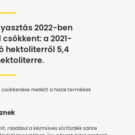
gyasztás 2022-ben
l csökkent: a 2021-
ó hektoliterről 5,4
hektoliterre.
ős csökkenése mellett a hazai termékek
öznek
ít, ráadásul a kézműves sörfőzdék szinte