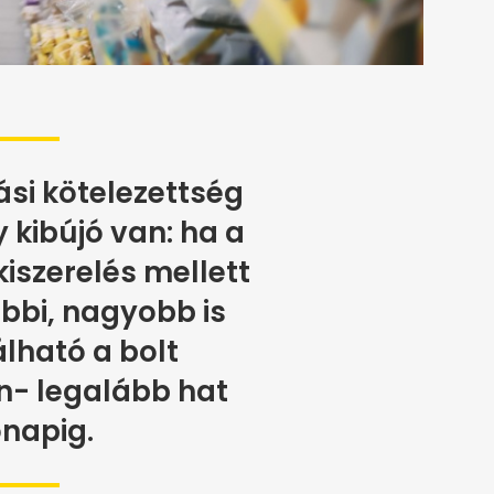
ási kötelezettség
y kibújó van: ha a
iszerelés mellett
bbi, nagyobb is
lható a bolt
n- legalább hat
napig.