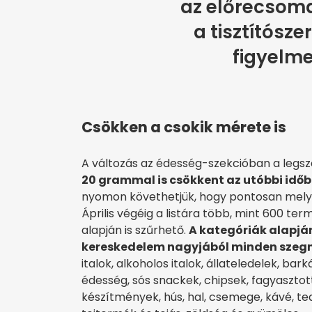
az előrecsoma
a tisztítósze
figyelme
Csökken a csokik mérete is
A változás az édesség-szekcióban a leg
20 grammal is csökkent az utóbbi időb
nyomon követhetjük, hogy pontosan melyik
Április végéig a listára több, mint 600 te
alapján is szűrhető.
A kategóriák alapján 
kereskedelem nagyjából minden szegm
italok, alkoholos italok, állateledelek, ba
édesség, sós snackek, chipsek, fagyasztott
készítmények, hús, hal, csemege, kávé, te