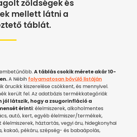
golt zöldségek és
rek mellett látni a
ztető táblát.
szembetűnőbb.
A táblás csokik mérete akár 10-
en.
A Nébih
folyamatosan bővülő listáján
 árucikk kiszerelése csökkent, és mennyivel.
rmék került fel. Az adatbázis termékkategóriák
jól látszik, hogy a zsugorinfláció a
ensét érinti
: élelmiszerek, alkoholmentes
rkács, autó, kert, egyéb élelmiszer/termékek,
 élelmiszerek, háztartás, vegyi áru, hidegkonyhai
a, kakaó, pékáru, szépség- és babaápolás,