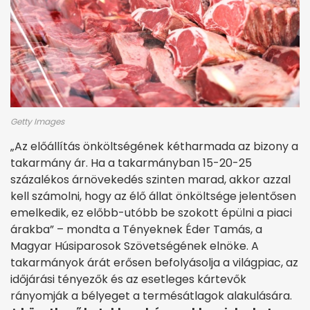
Getty Images
„Az előállítás önköltségének kétharmada az bizony a
takarmány ár. Ha a takarmányban 15-20-25
százalékos árnövekedés szinten marad, akkor azzal
kell számolni, hogy az élő állat önköltsége jelentősen
emelkedik, ez előbb-utóbb be szokott épülni a piaci
árakba” – mondta a Tényeknek Éder Tamás, a
Magyar Húsiparosok Szövetségének elnöke. A
takarmányok árát erősen befolyásolja a világpiac, az
időjárási tényezők és az esetleges kártevők
rányomják a bélyeget a termésátlagok alakulására.