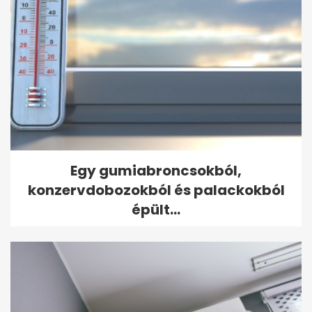
Egy gumiabroncsokból,
konzervdobozokból és palackokból
épült...