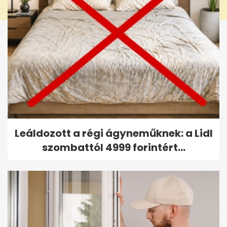
Leáldozott a régi ágyneműknek: a Lidl
szombattól 4999 forintért...