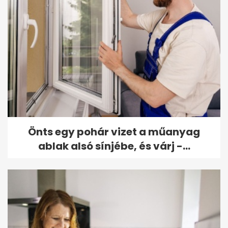
Önts egy pohár vizet a műanyag
ablak alsó sínjébe, és várj -...