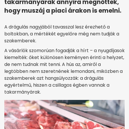
takarmányárak annyira megnőttek,
hogy muszáj a piaci árakon is emelni.
A drágulás nagyjából tavasszal lesz érezhető a
boltokban, a mértékét egyelőre még nem tudják a
szakemberek.
A vásárlók szomorúan fogadják a hírt – a nyugdíjasok
kiemelték: őket különösen keményen érinti a helyzet,
de nem tudnak mit tenni. A hús az, amiről a
legtöbben nem szeretnének lemondani, miközben a
szakemberek azt hangsúlyozzák: a drágulás
egyértelmű, hiszen a csillagos égben vannak a
takarmányárak.