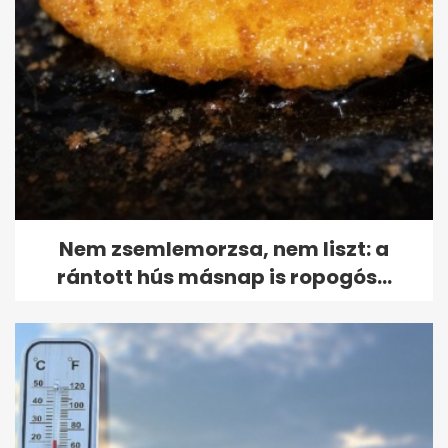
Nem zsemlemorzsa, nem liszt: a
rántott hús másnap is ropogós...