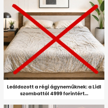
Leáldozott a régi ágyneműknek: a Lidl
szombattól 4999 forintért...