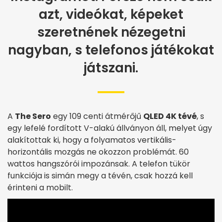
azt, videókat, képeket
szeretnének nézegetni
nagyban, s telefonos játékokat
játszani.
A
The Sero
egy 109 centi átmérőjű
QLED 4K tévé
, s
egy lefelé fordított V-alakú állványon áll, melyet úgy
alakítottak ki, hogy a folyamatos vertikális-
horizontális mozgás ne okozzon problémát. 60
wattos hangszórói impozánsak. A telefon tükör
funkciója is simán megy a tévén, csak hozzá kell
érinteni a mobilt.