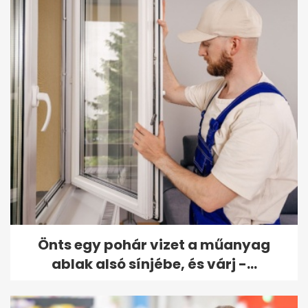
Önts egy pohár vizet a műanyag
ablak alsó sínjébe, és várj -...