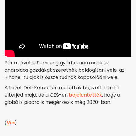
Bár a tévét a Samsung gyártja, nem csak az
androidos gazdákat szeretnék boldogítani vele, az
iPhone-tulajok is össze tudnak kapcsolódni vele.
A tévét Dél-Koreában mutatták be, s ott hamar
elterjed majd, de a CES-en
bejelentették
, hogy a
globális piacra is megérkezik még 2020-ban.
(
Via
)