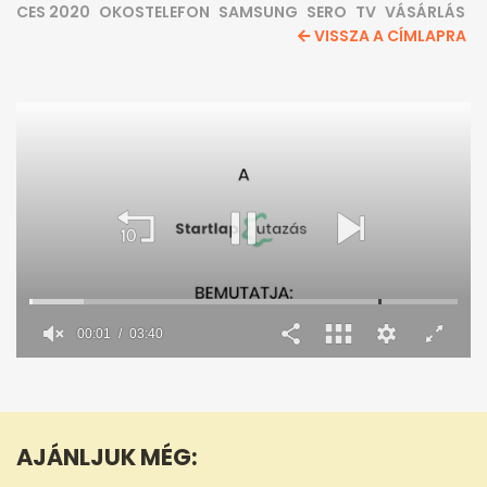
CES 2020
OKOSTELEFON
SAMSUNG
SERO
TV
VÁSÁRLÁS
VISSZA A CÍMLAPRA
00:02
03:40
0
seconds
of
3
minutes,
AJÁNLJUK MÉG:
41
seconds