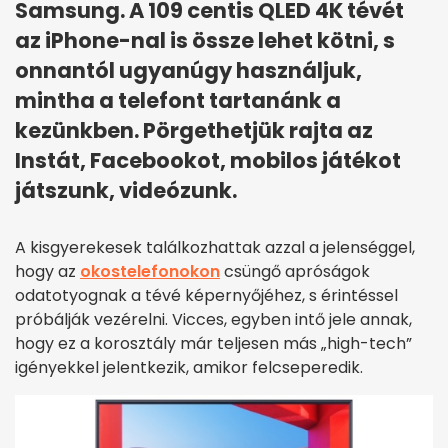
Samsung. A 109 centis QLED 4K tévét
az iPhone-nal is össze lehet kötni, s
onnantól ugyanúgy használjuk,
mintha a telefont tartanánk a
kezünkben. Pörgethetjük rajta az
Instát, Facebookot, mobilos játékot
játszunk, videózunk.
A kisgyerekesek találkozhattak azzal a jelenséggel,
hogy az
okostelefonokon
csüngő apróságok
odatotyognak a tévé képernyőjéhez, s érintéssel
próbálják vezérelni. Vicces, egyben intő jele annak,
hogy ez a korosztály már teljesen más „high-tech”
igényekkel jelentkezik, amikor felcseperedik.