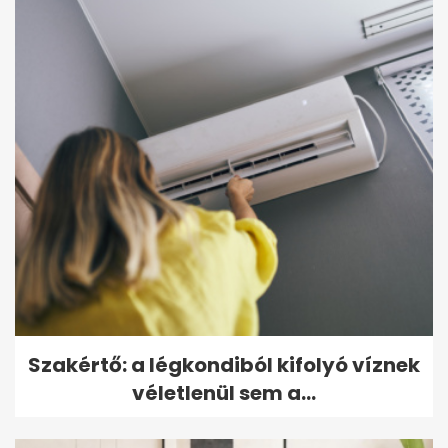
Szakértő: a légkondiból kifolyó víznek
véletlenül sem a...