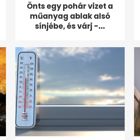
Önts egy pohár vizet a
műanyag ablak alsó
sínjébe, és várj -...