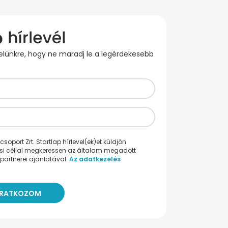
evelünkre, hogy ne maradj le a legérdekesebb
oport Zrt. Startlap hírlevel(ek)et küldjön
ési céllal megkeressen az általam megadott
partnerei ajánlatával.
Az adatkezelés