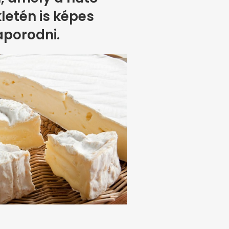
etén is képes
aporodni.