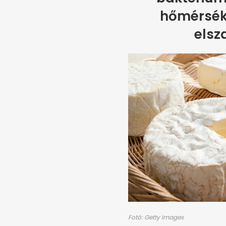
hőmérsékl
elsz
Fotó: Getty Images