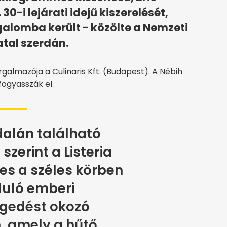
30-i lejárati idejű kiszerelését,
alomba került - közölte a Nemzeti
atal szerdán.
almazója a Culinaris Kft. (Budapest). A Nébih
fogyasszák el.
dalán található
szerint a Listeria
s a széles körben
duló emberi
gedést okozó
, amely a hűtő