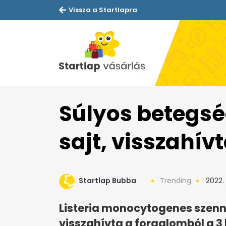
Vissza a Startlapra
Súlyos betegsé
sajt, visszahív
Startlap Bubba
Trending
2022.
Listeria monocytogenes szenn
visszahívta a forgalomból a 3