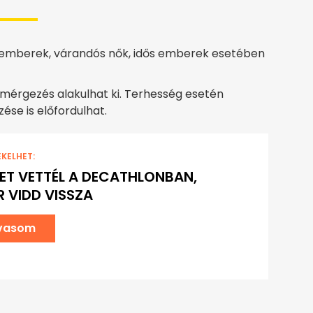
emberek, várandós nők, idős emberek esetében
érgezés alakulhat ki. Terhesség esetén
zése is előfordulhat.
EKELHET:
YET VETTÉL A DECATHLONBAN,
 VIDD VISSZA
lvasom