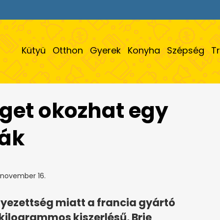
Kütyü
Otthon
Gyerek
Konyha
Szépség
T
get okozhat egy
ták
 november 16.
yezettség miatt a francia gyártó
 kilogrammos kiszerlésű, Brie