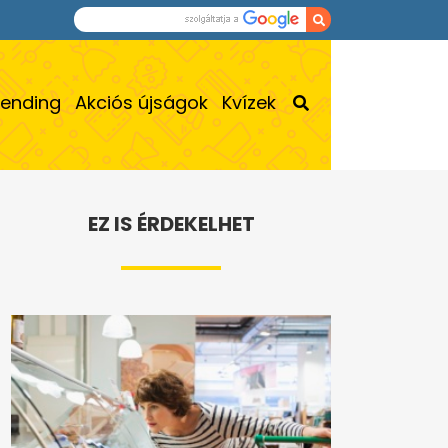
rending
Akciós újságok
Kvízek
EZ IS ÉRDEKELHET