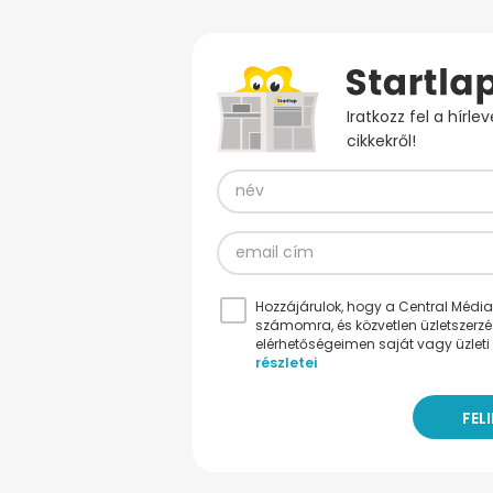
Iratkozz fel a hírl
cikkekről!
Hozzájárulok, hogy a Central Médiacs
számomra, és közvetlen üzletszerz
elérhetőségeimen saját vagy üzleti 
részletei