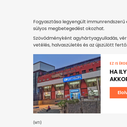
Fogyasztása legyengült immunrendszerű 
súlyos megbetegedést okozhat.
Szövődményként agyhártyagyulladás, vérm
vetélés, halvaszületés és az újszülött fertő
EZ IS ÉRD
HA IL
AKKOR
Elo
(MTI)