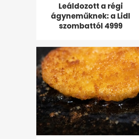
Leáldozott a régi
ágyneműknek: a Lidl
szombattól 4999
forintért...