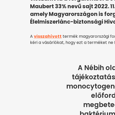
Maubert 33% nevű sajt 2022. 11. 
amely Magyarországon is forg
Élelmiszerlánc-biztonsági Hiv
A
visszahívott
termék magyarországi forg
kéri a vásárlókat, hogy ezt a terméket ne 
A Nébih ol
tájékoztatás 
monocytogene
előfor
megbete
baktérium