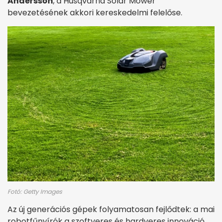
Andersson
, a Husqvarna Solar Mower
bevezetésének akkori kereskedelmi felelőse.
Fotó: Getty Images
Az új generációs gépek folyamatosan fejlődtek: a mai
robotfűnyírók a szoftveres és hardveres innováció