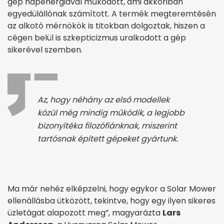
gép napenergiával működött, ami akkoriban
egyedülállónak számított. A termék megteremtésén
az alkotó mérnökök is titokban dolgoztak, hiszen a
cégen belül is szkepticizmus uralkodott a gép
sikerével szemben.
Az, hogy néhány az első modellek
közül még mindig működik, a legjobb
bizonyítéka filozófiánknak, miszerint
tartósnak épített gépeket gyártunk.
Ma már nehéz elképzelni, hogy egykor a Solar Mower
ellenállásba ütközött, tekintve, hogy egy ilyen sikeres
üzletágat alapozott meg”, magyarázta
Lars