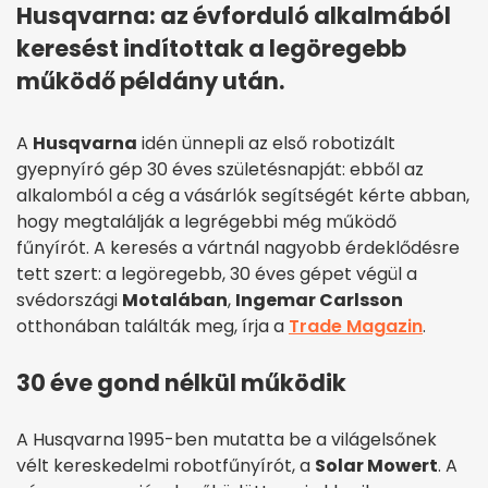
Husqvarna: az évforduló alkalmából
keresést indítottak a legöregebb
működő példány után.
A
Husqvarna
idén ünnepli az első robotizált
gyepnyíró gép 30 éves születésnapját: ebből az
alkalomból a cég a vásárlók segítségét kérte abban,
hogy megtalálják a legrégebbi még működő
fűnyírót. A keresés a vártnál nagyobb érdeklődésre
tett szert: a legöregebb, 30 éves gépet végül a
svédországi
Motalában
,
Ingemar Carlsson
otthonában találták meg, írja a
Trade Magazin
.
30 éve gond nélkül működik
A Husqvarna 1995-ben mutatta be a világelsőnek
vélt kereskedelmi robotfűnyírót, a
Solar Mowert
. A