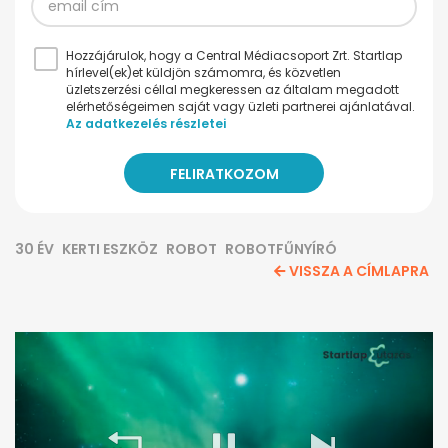
Hozzájárulok, hogy a Central Médiacsoport Zrt. Startlap
hírlevel(ek)et küldjön számomra, és közvetlen
üzletszerzési céllal megkeressen az általam megadott
elérhetőségeimen saját vagy üzleti partnerei ajánlatával.
Az adatkezelés részletei
30 ÉV
KERTI ESZKÖZ
ROBOT
ROBOTFŰNYÍRÓ
VISSZA A CÍMLAPRA