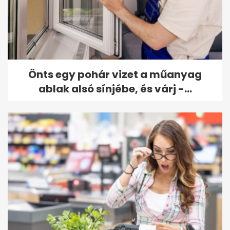
Önts egy pohár vizet a műanyag
ablak alsó sínjébe, és várj -...