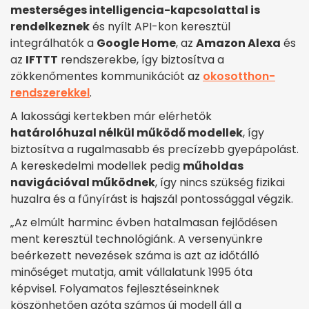
mesterséges intelligencia-kapcsolattal is
rendelkeznek
és nyílt API-kon keresztül
integrálhatók a
Google Home
, az
Amazon Alexa
és
az
IFTTT
rendszerekbe, így biztosítva a
zökkenőmentes kommunikációt az
okosotthon-
rendszerekkel
.
A lakossági kertekben már elérhetők
határolóhuzal nélkül működő modellek
, így
biztosítva a rugalmasabb és precízebb gyepápolást.
A kereskedelmi modellek pedig
műholdas
navigációval működnek
, így nincs szükség fizikai
huzalra és a fűnyírást is hajszál pontossággal végzik.
„Az elmúlt harminc évben hatalmasan fejlődésen
ment keresztül technológiánk. A versenyünkre
beérkezett nevezések száma is azt az időtálló
minőséget mutatja, amit vállalatunk 1995 óta
képvisel. Folyamatos fejlesztéseinknek
köszönhetően azóta számos új modell áll a