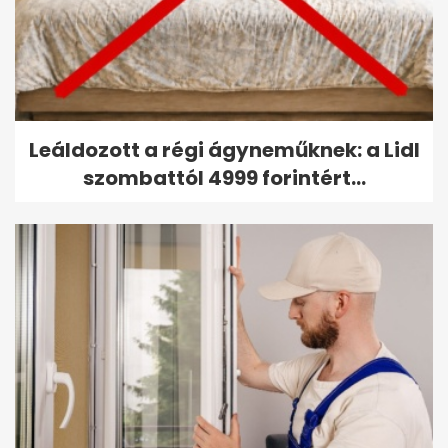
Leáldozott a régi ágyneműknek: a Lidl
szombattól 4999 forintért...