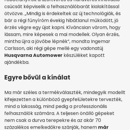
csúcsát képviselik a felhasználóbarát kialakítással
ötvözve. „Mindig is érdekeltek az új technológiák, és
bár a régi fűnyíróm évekig hibátlanul működött, jó
érzés végre egy újat kapni. Kíváncsian várom, hogy
lássam, mire képesek a mai modellek. Olyan érzés,
mintha újra a jövőbe lépnék”, mondta Ingemar
Carlsson, aki régi gépe mellé egy vadonatúj
Husqvarna Automower
készüléket kapott
ajándékba.
Egyre bővül a kínálat
Ma már széles a termékválaszték, mindegyik modellt
kifejezetten a különböző gyepfelületekre tervezték,
mind a lakosság, mind pedig a professzionális
felhasználók számára. A teljesen önálló gépeket
nem csak a durva terepekre és az akár 70
százalékos emelkedőkre szánják, hanem
már