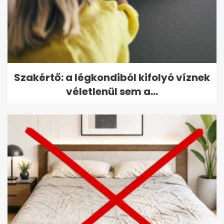
Szakértő: a légkondiból kifolyó víznek
véletlenül sem a...