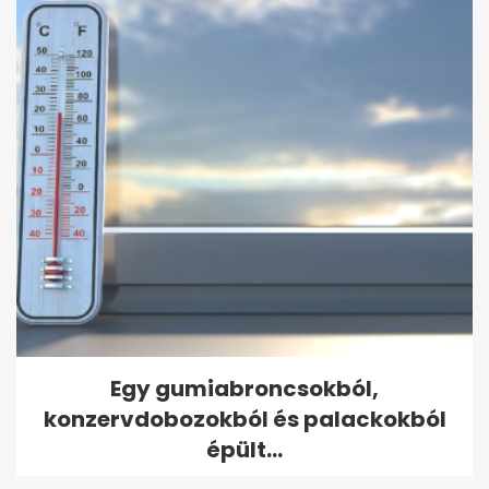
Egy gumiabroncsokból,
konzervdobozokból és palackokból
épült...