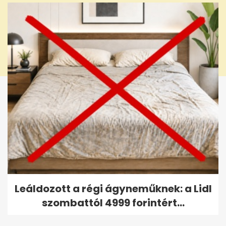
Leáldozott a régi ágyneműknek: a Lidl
szombattól 4999 forintért...