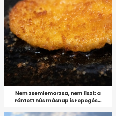
Nem zsemlemorzsa, nem liszt: a
rántott hús másnap is ropogós...