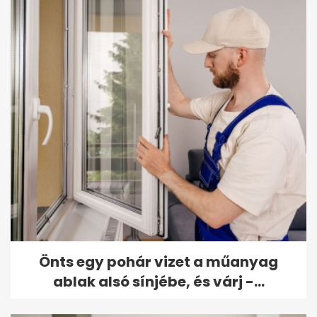
Önts egy pohár vizet a műanyag
ablak alsó sínjébe, és várj -...