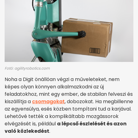
Fotó: agilityrobotics.com
Noha a Digit önállóan végzi a műveleteket, nem
képes olyan könnyen alkalmazkodni az új
feladatokhoz, mint egy ember, de stabilan felveszi és
kiszállítja a
csomagokat
, dobozokat. Ha megbillenne
az egyensúlya, esés közben tompítani tud a karjával.
Lehetővé tették a komplikáltabb mozgássorok
elvégzését is, például
a lépcső észlelését és azon
való közlekedést
.