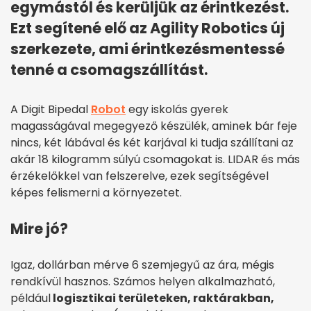
egymástól és kerüljük az érintkezést.
Ezt segítené elő az Agility Robotics új
szerkezete, ami érintkezésmentessé
tenné a csomagszállítást.
A Digit Bipedal
Robot
egy iskolás gyerek
magasságával megegyező készülék, aminek bár feje
nincs, két lábával és két karjával ki tudja szállítani az
akár 18 kilogramm súlyú csomagokat is. LIDAR és más
érzékelőkkel van felszerelve, ezek segítségével
képes felismerni a környezetet.
Mire jó?
Igaz, dollárban mérve 6 szemjegyű az ára, mégis
rendkívül hasznos. Számos helyen alkalmazható,
például
logisztikai területeken, raktárakban,