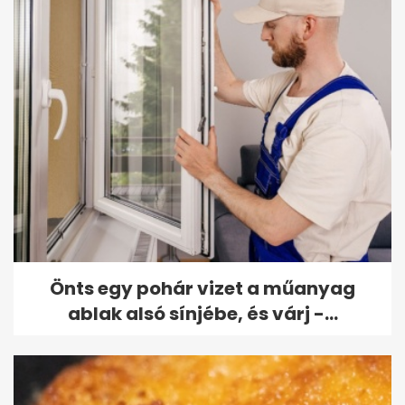
Önts egy pohár vizet a műanyag
ablak alsó sínjébe, és várj -...