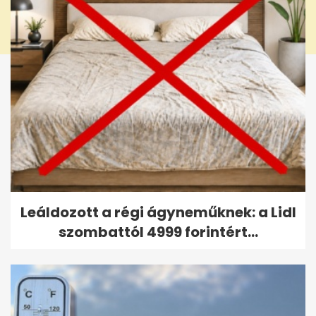
Leáldozott a régi ágyneműknek: a Lidl
szombattól 4999 forintért...