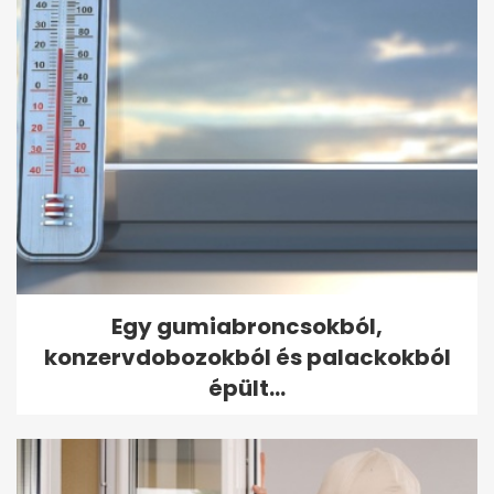
Egy gumiabroncsokból,
konzervdobozokból és palackokból
épült...