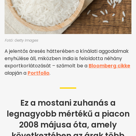
Fotó: Getty Images
A jelentős áresés hátterében a kínálati aggodalmak
enyhülése áll, miközben India is feloldotta néhány
exportkorlátozását – számolt be a
Bloomberg cikke
alapján a
Portfolio
.
Ez a mostani zuhanás a
legnagyobb mértékű a piacon
2008 májusa óta, amely
következtében az árak több