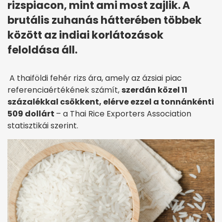
rizspiacon, mint ami most zajlik. A
brutális zuhanás hátterében többek
között az indiai korlátozások
feloldása áll.
A thaiföldi fehér rizs ára, amely az ázsiai piac
referenciaértékének számít,
szerdán közel 11
százalékkal csökkent, elérve ezzel a tonnánkénti
509 dollárt
– a Thai Rice Exporters Association
statisztikái szerint.