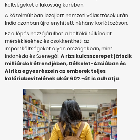
költségeket a lakosság körében.
A közelmúltban lezajlott nemzeti választások után
India azonban újra enyhített néhány korlátozáson.
Ez a lépés hozzájárulhat a belföldi túlkínálat
mérsékléséhez és csökkentheti az
importköltségeket olyan országokban, mint
Indonézia és Szenegál.
A rizs kulcsszerepet játszik
milliárdok étrendjében, Délkelet-Ázsiában és
Afrika egyes részein az emberek teljes
kalóriabevitelének akár 60%-át is adhatja.