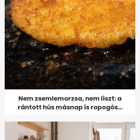
Nem zsemlemorzsa, nem liszt: a
rántott hús másnap is ropogós...