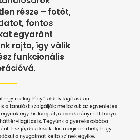
 tanulósarok
en része – fotót,
adatot, fontos
at egyaránt
k rajta, így válik
rész funkcionális
rációvá.
t egy meleg fényű oldalvilágításban.
s a tanulást szolgálják: mellőzzük az egyenletes
tegyünk egy kis lámpát, aminek irányított fénye
háttérvilágítás is. Tegyünk a gyerekszobába
nt lesz jó, de a kisiskolás megismerheti, hogy
adásul a nyugalmat keltő színek egyike.