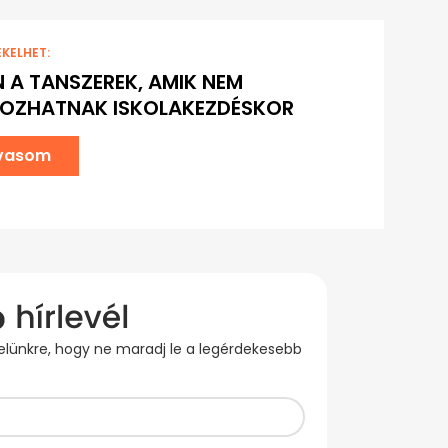
EKELHET:
N A TANSZEREK, AMIK NEM
YOZHATNAK ISKOLAKEZDÉSKOR
lvasom
evelünkre, hogy ne maradj le a legérdekesebb