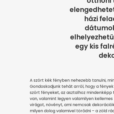
otthoni
elengedhetetl
házi fel
dátumok
elhelyezhetün
egy kis fal
deko
A szórt kék fényben nehezebb tanulni, min
Gondoskodjunk tehát arról, hogy a fények i
szórt fényeket, az asztalhoz mindenképp 
van, valamint legyen valamilyen kellemes 
virágot, növényt, ami nemcsak dekorációké
milyen dolog valamivel törődni – a zöld rá