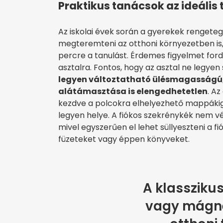
Praktikus tanácsok az ideális
Az iskolai évek során a gyerekek rengeteg
megteremteni az otthoni környezetben is,
percre a tanulást. Érdemes figyelmet ford
asztalra. Fontos, hogy az asztal ne legyen 
legyen változtatható ülésmagasságú, 
alátámasztása is elengedhetetlen
. Az
kezdve a polcokra elhelyezhető mappákig
legyen helye. A fiókos szekrénykék nem 
mivel egyszerűen el lehet süllyeszteni a f
füzeteket vagy éppen könyveket.
A klasszikus
vagy mágn