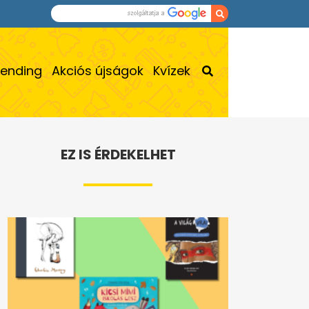
rending
Akciós újságok
Kvízek
EZ IS ÉRDEKELHET