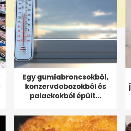
:
Egy gumiabroncsokból,
s
konzervdobozokból és
palackokból épült...