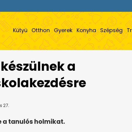
Kütyü
Otthon
Gyerek
Konyha
Szépség
T
készülnek a
iskolakezdésre
s 27.
 a tanulós holmikat.