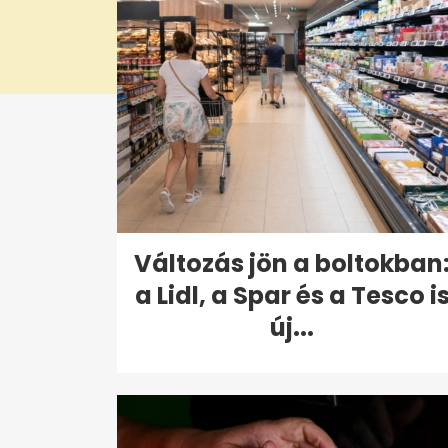
Változás jön a boltokban
a Lidl, a Spar és a Tesco i
új...