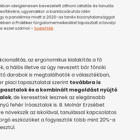
akban ideiglenesen bevezetett otthoni oktatás és tanulás
tékesítésére, ugyanakkor a barkácsáruház idén
gy a pandémia miatt a 2020-as tanév bizonytalansággal
etében a Praktiker forgalomemelkedést tapasztalt a tavalyi
is ezzel számol –
tudatták
.
cionalitás, az ergonomikus kialakítás a fő
 a hálós illetve az úgy nevezett bőr főnöki
ető darabok is megtalálhatók a választékban,
r piaci tapasztalatai szerint
továbbra is
pasztalok és a kombinált megoldást nyújtó
talok
, de keresettek lesznek az elegánsabb
ű fehér íróasztalok is. B. Molnár Erzsébet
 növekszik az iskolával, tanulással kapcsolatos
forgó eszközöket a fogyasztók több mint 20%-a
esztül.