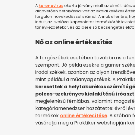
A
koronavírus
okozta járvány miatt az elmúlt idősz
alapvetően befolyással volt az iskolai kellékek ér
forgalomnövekedéssel számol. Annak ellenére, ho
indult, az iskolával kapcsolatos termékkörök tekint
tanévkezdetekor, és az idei első becsengetés előtt 
Nő az online értékesítés
A forgószékek esetében továbbra is a funk
szempont. Jó példa ezekre a gamer székek,
irodai székek, azonban az olyan trendköv
mint például a műanyag székek. A Praktike
keresettek a helytakarékos számítógé
polcos-szekrényes kialakítású íróasz
megjelenésű fémlábas, valamint magasfény
kategóriamenedzser hozzátette: évről évre
termékek
online értékesítése
. A szóban 
vásárolja meg a Praktiker webshopján ker