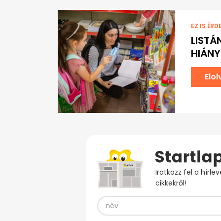
EZ IS ÉRD
LISTÁ
HIÁN
Elo
Iratkozz fel a hírl
cikkekről!