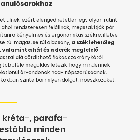
 tanulósarokhoz
et ülnek, ezért elengedhetetlen egy olyan rutint
 ahol rendszeresen felállnak, megszakítják pár
ítani a kényelmes és ergonomikus székre, illetve
se túl magas, se túl alacsony,
a szék lehetőleg
valamint a hát és a derék megfelelő
 asztal alá gördíthető fiókos szekrénykétől
 többféle megoldás létezik, hogy mindennek
véletlenül örvendenek nagy népszerűségnek,
iókokban szinte bármilyen dolgot: íróeszközöket,
 kréta-, parafa-
estábla minden