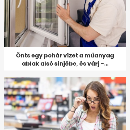
Önts egy pohár vizet a műanyag
ablak alsó sínjébe, és várj -...