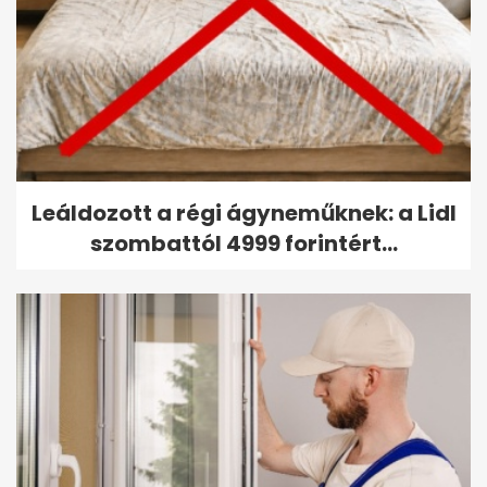
Leáldozott a régi ágyneműknek: a Lidl
szombattól 4999 forintért...