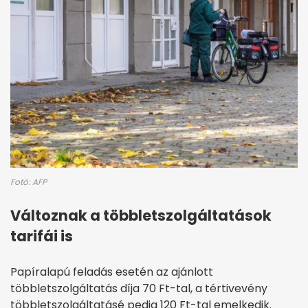
Fotó: AFP
Változnak a többletszolgáltatások
tarifái is
Papíralapú feladás esetén az ajánlott
többletszolgáltatás díja 70 Ft-tal, a tértivevény
többletszolgáltatásé pedig 120 Ft-tal emelkedik.