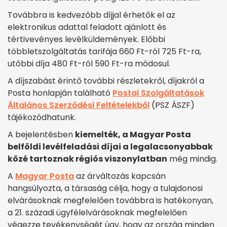
Továbbra is kedvezőbb díjjal érhetők el az
elektronikus adattal feladott ajánlott és
tértivevényes levélküldemények. Előbbi
többletszolgáltatás tarifája 660 Ft-ról 725 Ft-ra,
utóbbi díja 480 Ft-ról 590 Ft-ra módosul.
A díjszabást érintő további részletekről, díjakról a
Posta honlapján található
Postai Szolgáltatások
Általános Szerződési Feltételekből
(PSZ ÁSZF)
tájékozódhatunk.
A bejelentésben
kiemelték, a Magyar Posta
belföldi levélfeladási díjai a legalacsonyabbak
közé tartoznak régiós viszonylatban
még mindig.
A
Magyar Posta
az árváltozás kapcsán
hangsúlyozta, a társaság célja, hogy a tulajdonosi
elvárásoknak megfelelően továbbra is hatékonyan,
a 21. századi ügyfélelvárásoknak megfelelően
végezze tevékenységét úgy, hogy az ország minden