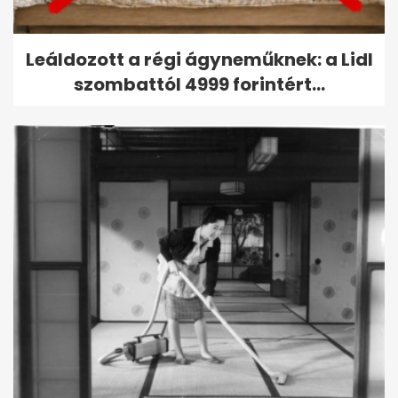
Leáldozott a régi ágyneműknek: a Lidl
szombattól 4999 forintért...