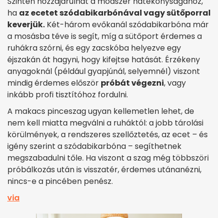
Szintén hozzájárulhat a módszer hatékonyságához,
ha
az ecetet szódabikarbónával vagy sütőporral
keverjük.
Két-három evőkanál szódabikarbóna már
a mosásba téve is segít, míg a sütőport érdemes a
ruhákra szórni, és egy zacskóba helyezve egy
éjszakán át hagyni, hogy kifejtse hatását. Érzékeny
anyagoknál (például gyapjúnál, selyemnél) viszont
mindig érdemes először
próbát végezni
, vagy
inkább profi tisztítóhoz fordulni.
A makacs pinceszag ugyan kellemetlen lehet, de
nem kell miatta megválni a ruháktól: a jobb tárolási
körülmények, a rendszeres szellőztetés, az ecet – és
igény szerint a szódabikarbóna – segíthetnek
megszabadulni tőle. Ha viszont a szag még többszöri
próbálkozás után is visszatér, érdemes utánanézni,
nincs-e a pincében penész.
via