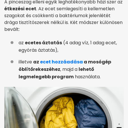
A pinceszag elleni egyik leghatékonyabb házi szer az
étkezési ecet
. Az ecet semlegesíti a kellemetlen
szagokat és csökkenti a baktériumok jelenlétét
drága tisztítószerek nélkül is. Két módszer különösen
bevált:
az
ecetes áztatás
(4 adag víz, 1 adag ecet,
egyórás áztatás),
illetve
az
ecet hozzáadása
a mosógép
öblítőrekeszéhez
, majd a
lehető
legmelegebb program
használata.