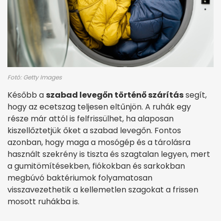
Fotó: Getty Images
Később a
szabad levegőn történő szárítás
segít,
hogy az ecetszag teljesen eltűnjön. A ruhák egy
része már attól is felfrissülhet, ha alaposan
kiszellőztetjük őket a szabad levegőn. Fontos
azonban, hogy maga a mosógép és a tárolásra
használt szekrény is tiszta és szagtalan legyen, mert
a gumitömítésekben, fiókokban és sarkokban
megbúvó baktériumok folyamatosan
visszavezethetik a kellemetlen szagokat a frissen
mosott ruhákba is.