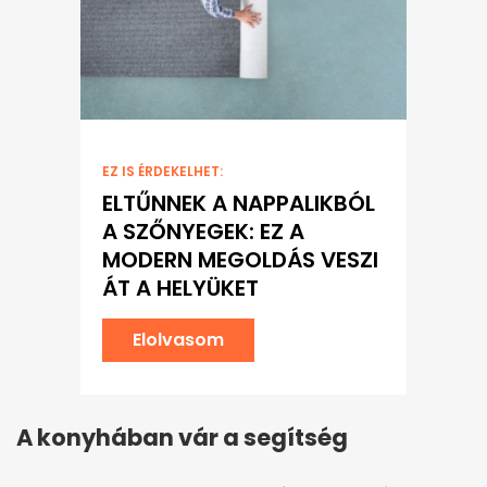
EZ IS ÉRDEKELHET:
ELTŰNNEK A NAPPALIKBÓL
A SZŐNYEGEK: EZ A
MODERN MEGOLDÁS VESZI
ÁT A HELYÜKET
Elolvasom
A konyhában vár a segítség