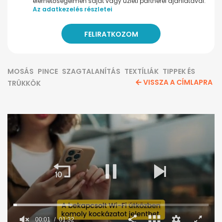
elérhetőségeimen saját vagy üzleti partnerei ajánlatával.
Az adatkezelés részletei
MOSÁS
PINCE
SZAGTALANÍTÁS
TEXTÍLIÁK
TIPPEK ÉS
VISSZA A CÍMLAPRA
TRÜKKÖK