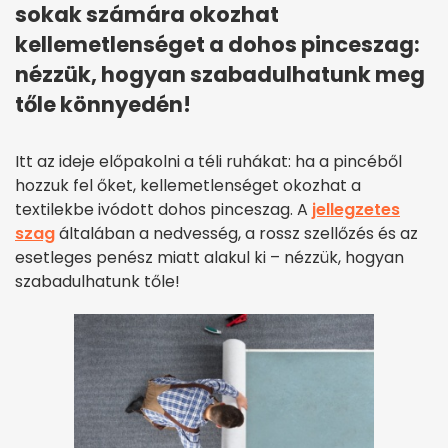
sokak számára okozhat
kellemetlenséget a dohos pinceszag:
nézzük, hogyan szabadulhatunk meg
tőle könnyedén!
Itt az ideje előpakolni a téli ruhákat: ha a pincéből
hozzuk fel őket, kellemetlenséget okozhat a
textilekbe ivódott dohos pinceszag. A
jellegzetes
szag
általában a nedvesség, a rossz szellőzés és az
esetleges penész miatt alakul ki – nézzük, hogyan
szabadulhatunk tőle!