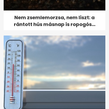
Nem zsemlemorzsa, nem liszt: a
rántott hús másnap is ropogós...