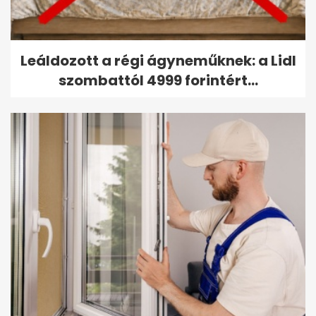
Leáldozott a régi ágyneműknek: a Lidl
szombattól 4999 forintért...