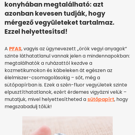
konyhában megtalálható: azt
azonban kevesen tudják, hogy
mérgező vegyületeket tartalmaz.
Ezzel helyettesítsd!
A
PFAS
, vagyis az úgynevezett „örök vegyi anyagok”
szinte láthatatlanul vannak jelen a mindennapokban:
megtalálhatók a ruházattól kezdve a
kozmetikumokon és kábeleken át egészen az
élelmiszer-csomagolásokig – sőt, még a
sütőpapírban is. Ezek a szén-fluor vegyületek szinte
elpusztíthatatlanok, ezért érdemes vigyázni velük –
mutatjuk, mivel helyettesítheted a
sütőpapírt
, hogy
megszabadulj tőlük!