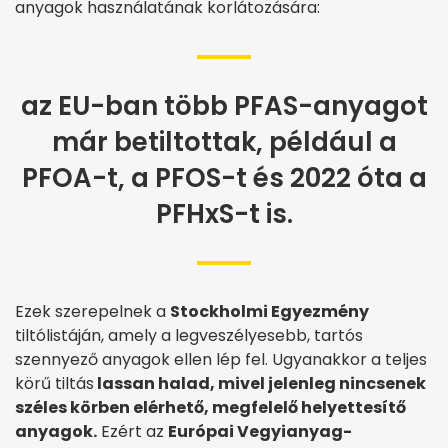
anyagok használatának korlátozására:
az EU-ban több PFAS-anyagot
már betiltottak, például a
PFOA-t, a PFOS-t és 2022 óta a
PFHxS-t is.
Ezek szerepelnek a
Stockholmi Egyezmény
tiltólistáján, amely a legveszélyesebb, tartós
szennyező anyagok ellen lép fel. Ugyanakkor a teljes
körű tiltás
lassan halad, mivel jelenleg nincsenek
széles körben elérhető, megfelelő helyettesítő
anyagok.
Ezért az
Európai Vegyianyag-