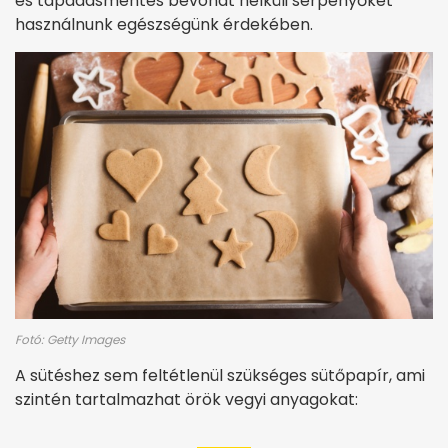
és tapadásmentes bevonat nélküli serpenyőket
használnunk egészségünk érdekében.
Fotó: Getty Images
A sütéshez sem feltétlenül szükséges sütőpapír, ami
szintén tartalmazhat örök vegyi anyagokat: