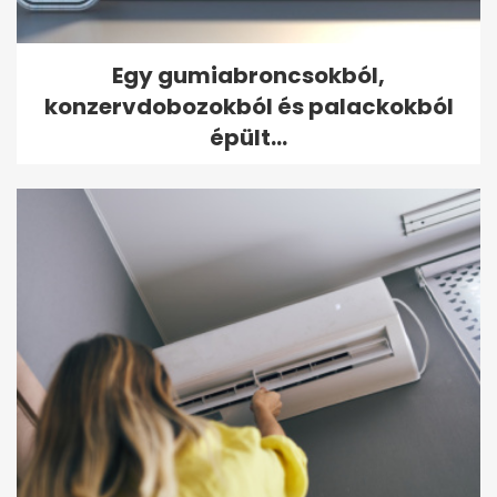
Egy gumiabroncsokból,
konzervdobozokból és palackokból
épült...