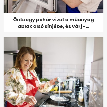
Önts egy pohár vizet a műanyag
ablak alsó sínjébe, és várj -...