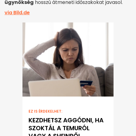
ügynökség
hosszú átmeneti időszakokat javasol.
via Bild.de
EZ IS ÉRDEKELHET:
KEZDHETSZ AGGÓDNI, HA
SZOKTÁL A TEMURÓL
VAGY A SHEINRŐL