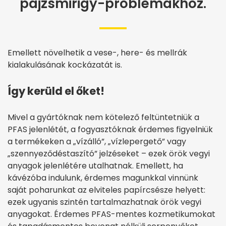
pajzsmirigy-problémákhoz.
Emellett növelhetik a vese-, here- és mellrák
kialakulásának kockázatát is.
Így kerüld el őket!
Mivel a gyártóknak nem kötelező feltüntetniük a
PFAS jelenlétét, a fogyasztóknak érdemes figyelniük
a termékeken a „vízálló”, „vízlepergető” vagy
„szennyeződéstaszító” jelzéseket – ezek örök vegyi
anyagok jelenlétére utalhatnak. Emellett, ha
kávézóba indulunk, érdemes magunkkal vinnünk
saját poharunkat az elviteles papírcsésze helyett:
ezek ugyanis szintén tartalmazhatnak örök vegyi
anyagokat. Érdemes PFAS-mentes kozmetikumokat