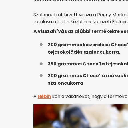
Szaloncukrot hívott vissza a Penny Market
romlása miatt – közölte a Nemzeti Élelmis
A visszahívás az alábbi termékekre vona
200 grammos kiszerelésű Choco’
tejcsokoládés szaloncukorra,
350 grammos Choco’la tejcsokol
200 grammos Choco’la mákos kr
szaloncukorra
A
Nébih
kéri a vásárlókat, hogy a terméke