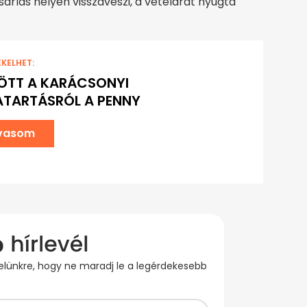
árlás helyén visszaveszi, a vételárat nyugta
EKELHET:
ÖTT A KARÁCSONYI
TARTÁSRÓL A PENNY
lvasom
evelünkre, hogy ne maradj le a legérdekesebb