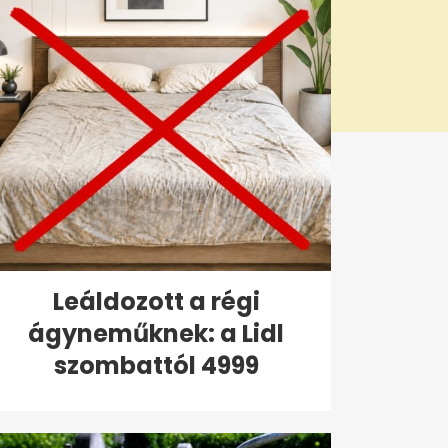
Leáldozott a régi
ágyneműknek: a Lidl
szombattól 4999
forintért...