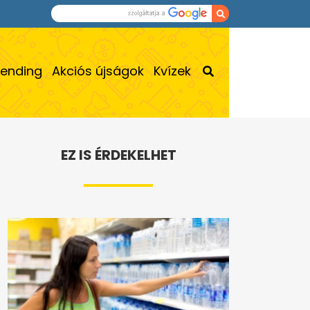
rending
Akciós újságok
Kvízek
EZ IS ÉRDEKELHET