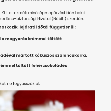
 Kft. a termék minőségmegőrzési időn belüli
zerlánc-biztonsági Hivatal (Nébih) szerdán.
tkozik, lejárati időtől függetlenül:
la mogyorós krémmel töltött
ádéval mártott kókuszos szaloncukorra,
émmel töltött fehércsokoládés
ket ne fogyasszák el.