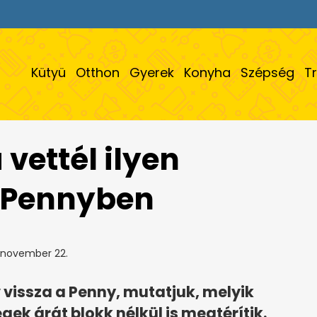
Kütyü
Otthon
Gyerek
Konyha
Szépség
T
vettél ilyen
a Pennyben
 november 22.
vissza a Penny, mutatjuk, melyik
gek árát blokk nélkül is megtérítik.