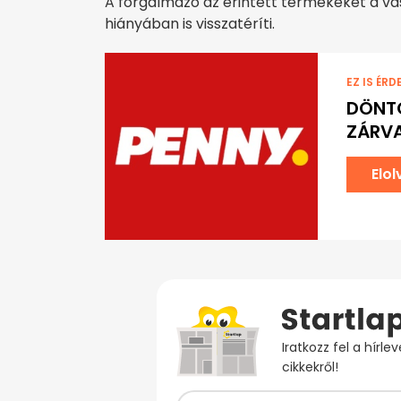
A forgalmazó az érintett termékeket a vás
hiányában is visszatéríti.
EZ IS ÉRD
DÖNT
ZÁRVA
Elo
Iratkozz fel a hírl
cikkekről!