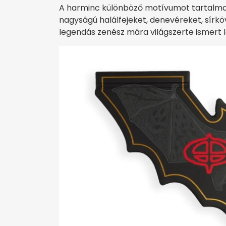
A harminc különböző motívumot tartalmaz
nagyságú halálfejeket, denevéreket, sírkö
legendás zenész mára világszerte ismert lo