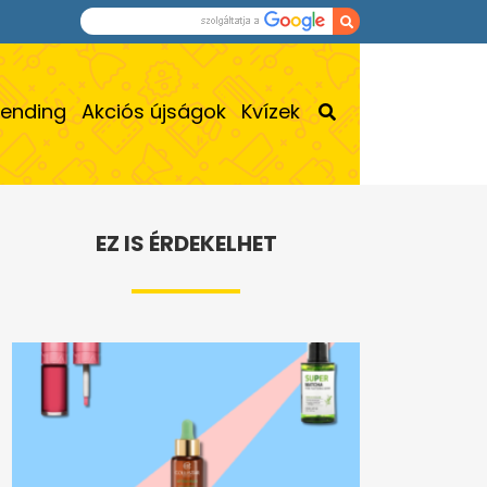
rending
Akciós újságok
Kvízek
EZ IS ÉRDEKELHET