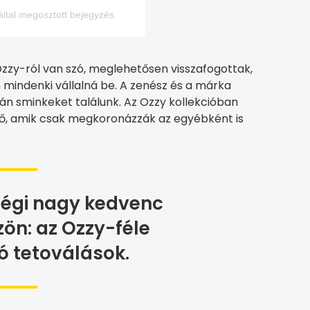
ltal megosztott bejegyzés
zzy-ról van szó, meglehetősen visszafogottak,
 mindenki vállalná be. A zenész és a márka
sminkeket találunk. Az Ozzy kollekcióban
ető, amik csak megkoronázzák az egyébként is
régi nagy kedvenc
zön: az Ozzy-féle
 tetoválások.