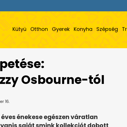
Kütyü
Otthon
Gyerek
Konyha
Szépség
T
petése:
zzy Osbourne-tól
r 16.
 éves énekese egészen váratlan
gyanis saját smink kollekciót dobott