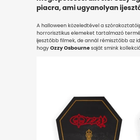
piacra, ami ugyanolyan ijeszt
A halloween közeledtével a szórakoztatói
horrorisztikus elemeket tartalmazó termék
ijesztőbb filmek, de annál rémisztőbb az i
hogy
Ozzy Osbourne
saját smink kollekci