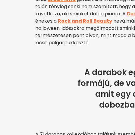
talán tényleg senki nem számított, hogy 
következő, aki sminket dob a piacra. A
Des
énekes a
Rock and Roll Beauty
nevű márk
halloweeni időszakra megálmodott sminkké
természetesen pont olyan, mint maga a bo
kicsit polgárpukkasztó.
A darabok e
formájú, de va
amit egy 
dobozban
A 21 darabos kollekcióban találunk szemhé