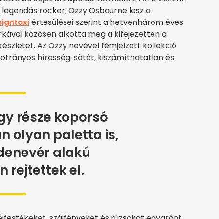
a legendás rocker, Ozzy Osbourne lesz a
igntaxi
értesülései szerint a hetvenhárom éves
ával közösen alkotta meg a kifejezetten a
szletet. Az Ozzy nevével fémjelzett kollekció
trányos híresség: sötét, kiszámíthatatlan és
gy része koporsó
n olyan paletta is,
denevér alakú
 rejtettek el.
jfestékeket, szájfényeket és rúzsokat egyaránt,