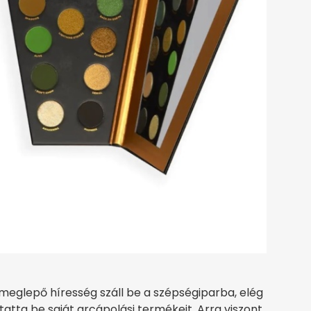
 meglepő híresség száll be a szépségiparba, elég
atta be saját arcápolási termékeit. Arra viszont