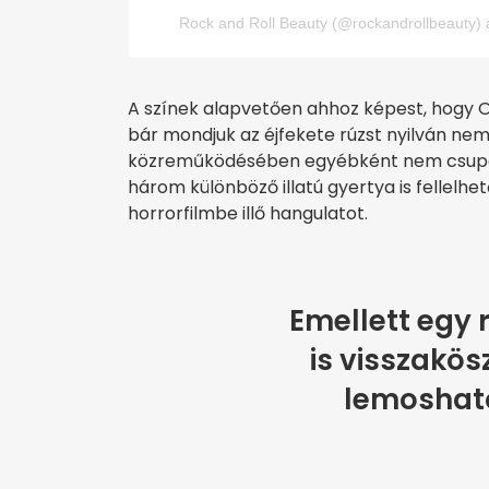
Rock and Roll Beauty (@rockandrollbeauty) á
A színek alapvetően ahhoz képest, hogy O
bár mondjuk az éjfekete rúzst nyilván nem
közreműködésében egyébként nem csupán 
három különböző illatú gyertya is fellelh
horrorfilmbe illő hangulatot.
Emellett egy 
is visszakös
lemosható