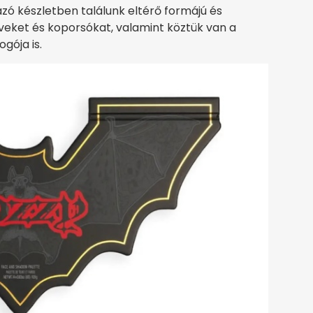
ó készletben találunk eltérő formájú és
veket és koporsókat, valamint köztük van a
gója is.