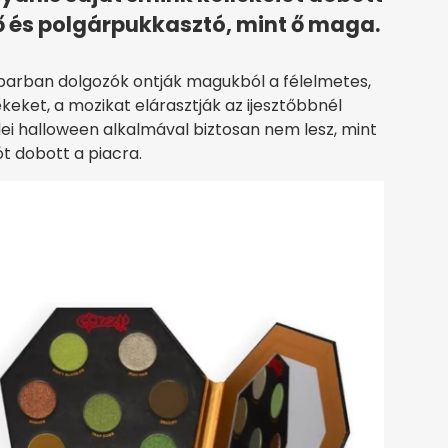
ő és polgárpukkasztó, mint ő maga.
parban dolgozók ontják magukból a félelmetes,
eket, a mozikat elárasztják az ijesztőbbnél
dei halloween alkalmával biztosan nem lesz, mint
ót dobott a piacra.