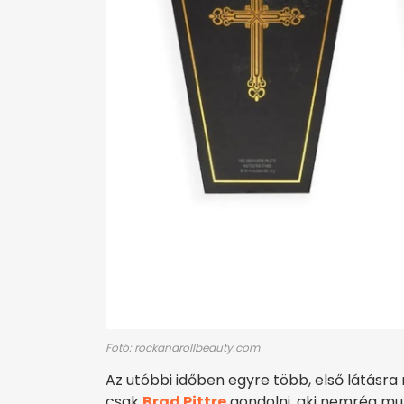
Fotó: rockandrollbeauty.com
Az utóbbi időben egyre több, első látásra
csak
Brad Pittre
gondolni, aki nemrég mut