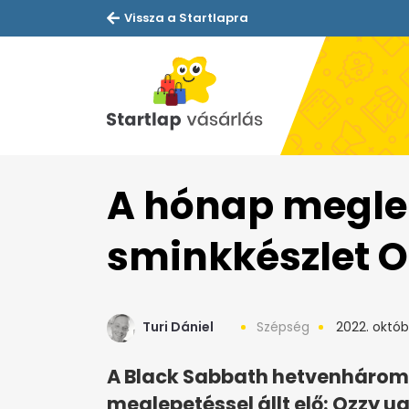
Vissza a Startlapra
A hónap megle
sminkkészlet O
Turi Dániel
Szépség
2022. októbe
A Black Sabbath hetvenhárom
meglepetéssel állt elő: Ozzy u