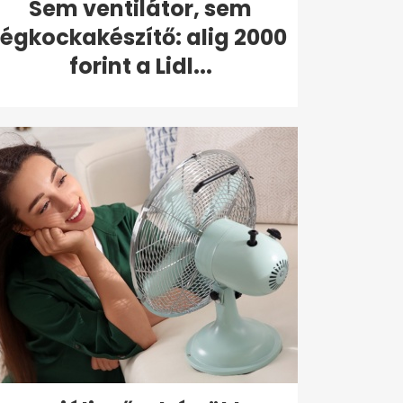
Sem ventilátor, sem
jégkockakészítő: alig 2000
forint a Lidl...