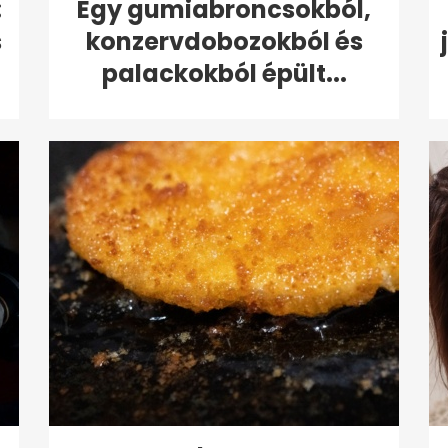
:
Egy gumiabroncsokból,
s
konzervdobozokból és
palackokból épült...