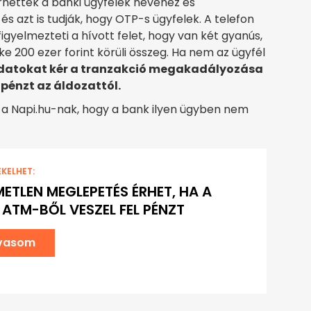
rhettek a banki ügyfelek nevéhez és
s azt is tudják, hogy OTP-s ügyfelek. A telefon
gyelmezteti a hívott felet, hogy van két gyanús,
e 200 ezer forint körüli összeg. Ha nem az ügyfél
datokat kér a tranzakció megakadályozása
pénzt az áldozattól.
 a Napi.hu-nak, hogy a bank ilyen ügyben nem
EKELHET:
METLEN MEGLEPETÉS ÉRHET, HA A
 ATM-BŐL VESZEL FEL PÉNZT
lvasom