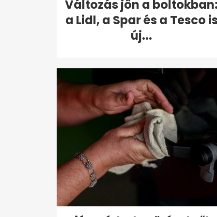
Változás jön a boltokban
a Lidl, a Spar és a Tesco i
új...