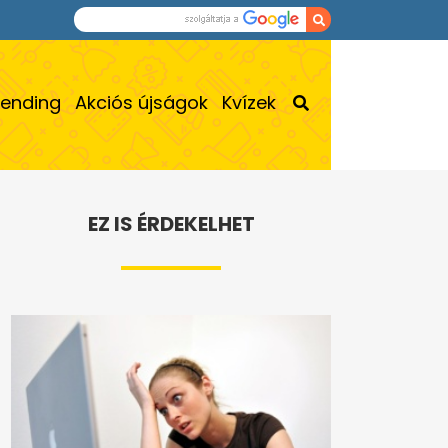
rending
Akciós újságok
Kvízek
EZ IS ÉRDEKELHET