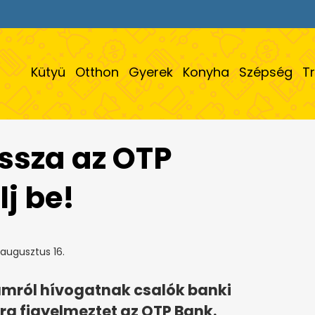
Kütyü
Otthon
Gyerek
Konyha
Szépség
T
issza az OTP
lj be!
augusztus 16.
ámról hívogatnak csalók banki
ra figyelmeztet az OTP Bank.