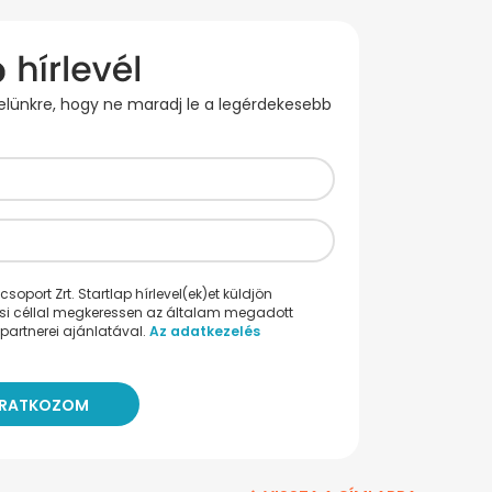
evelünkre, hogy ne maradj le a legérdekesebb
oport Zrt. Startlap hírlevel(ek)et küldjön
ési céllal megkeressen az általam megadott
partnerei ajánlatával.
Az adatkezelés