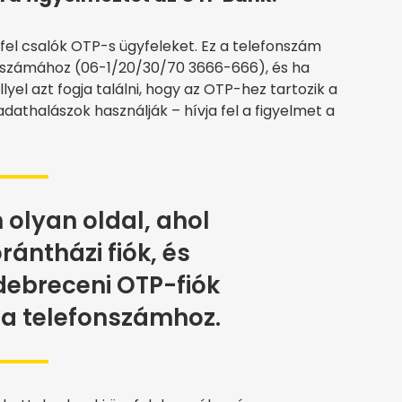
fel csalók OTP-s ügyfeleket. Ez a telefonszám
 számához (06-1/20/30/70 3666-666), és ha
lyel azt fogja találni, hogy az OTP-hez tartozik a
athalászok használják – hívja fel a figyelmet a
n olyan oldal, ahol
rántházi fiók, és
 debreceni OTP-fiók
a telefonszámhoz.