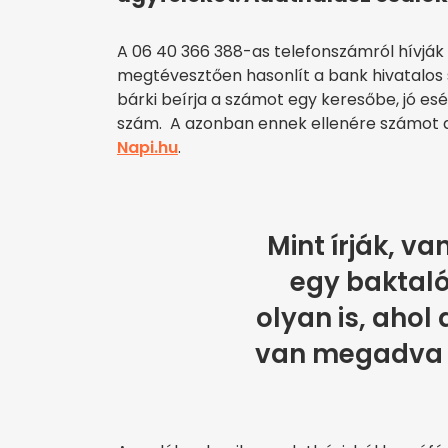
A 06 40 366 388-as telefonszámról hívják 
megtévesztően hasonlít a bank hivatalos
bárki beírja a számot egy keresőbe, jó esél
szám. A azonban ennek ellenére számot ad
Napi.hu
.
Mint írják, va
egy baktaló
olyan is, ahol
van megadva 