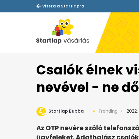
Vissza a Startlapra
Csalók élnek v
nevével - ne dő
Startlap Bubba
Trending
2022. 
Az OTP nevére szóló telefonsz
ügyfeleket. Adathalász csalók