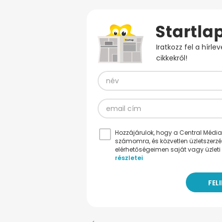
Iratkozz fel a hírl
cikkekről!
Hozzájárulok, hogy a Central Médiacs
számomra, és közvetlen üzletszerz
elérhetőségeimen saját vagy üzleti 
részletei