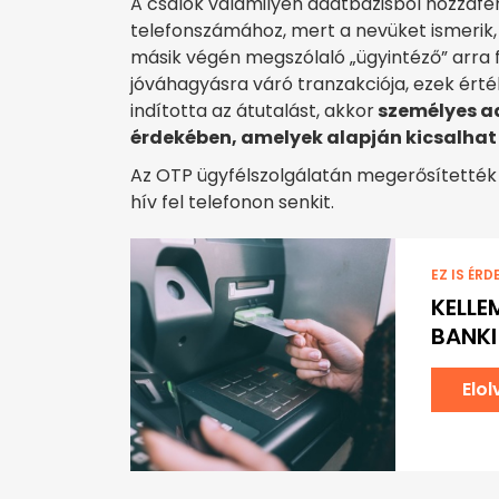
A csalók valamilyen adatbázisból hozzáfé
telefonszámához, mert a nevüket ismerik, é
másik végén megszólaló „ügyintéző” arra fi
jóváhagyásra váró tranzakciója, ezek érték
indította az átutalást, akkor
személyes a
érdekében, amelyek alapján kicsalhat 
Az OTP ügyfélszolgálatán megerősítették
hív fel telefonon senkit.
EZ IS ÉRD
KELLE
BANKI
Elo