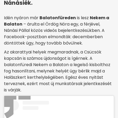
Nánásiék.
Idén nyáron már
Balatonfüreden
is lesz
Nekem a
Balaton
– árulta el Ördög Nóra egy, a férjével,
Nánási Pállal közös videós bejelentkezésükben. A
Facebook-posztban elmondták: decemberben
döntöttek úgy, hogy tovább bővülnek.
Az akarattyai helyek megmaradnak, a Csücsök
kapcsán is számos újdonságot is ígérnek. A
balatonfüredi Nekem a Balaton a legelső kisbolthoz
fog hasonlítani, melynek helyét úgy bérlik majd a
Halászkert kerthelyiségében. Egész éves nyitást
terveznek, ezért most új munkatársak jelentkezését
is várják.