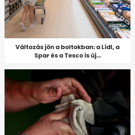
Változás jön a boltokban: a Lidl, a
Spar és a Tesco is új...