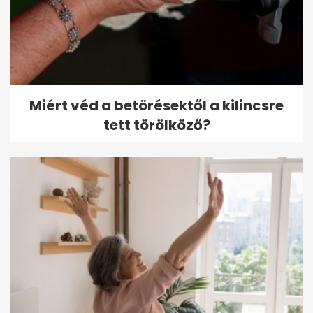
Miért véd a betörésektől a kilincsre
tett törölköző?