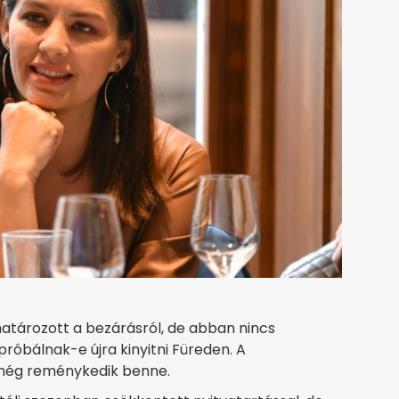
atározott a bezárásról, de abban nincs
róbálnak-e újra kinyitni Füreden. A
e még reménykedik benne.