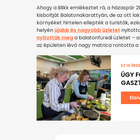
Ahogy a Blikk emlékeztet rá, a házaspár 
kisboltját Balatonakarattyán, de az ott l
környéket hirtelen ellepték a turisták, e
helyén
újabb és nagyobb üzletet
nyitott
nyitották meg
a balatonfüredi üzletet – a
az épületen lévő nagy matrica rontotta a 
EZ IS ÉRD
ÚGY F
GASZ
Elo