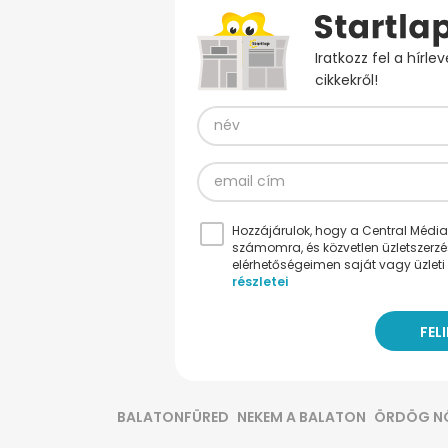
Iratkozz fel a hírl
cikkekről!
Hozzájárulok, hogy a Central Médiacs
számomra, és közvetlen üzletszerz
elérhetőségeimen saját vagy üzleti 
részletei
BALATONFÜRED
NEKEM A BALATON
ÖRDÖG N