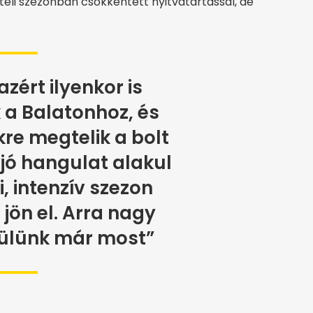
 téli szezonban csökkentett nyitvatartással, de
zért ilyenkor is
 a Balatonhoz, és
e megtelik a bolt
 jó hangulat alakul
zi, intenzív szezon
 jön el. Arra nagy
zülünk már most”