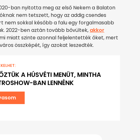
2020-ban nyitotta meg az első Nekem a Balaton
akóknak nem tetszett, hogy az addig csendes
zért nem sokkal később a falu egy forgalmasabb
ak. 2022-ben aztán tovább bővültek,
akkor
mi miatt szinte azonnal feljelentették őket, mert
város összképét, így azokat leszedték.
EKELHET:
ŐZTÜK A HÚSVÉTI MENÜT, MINTHA
TROSHOW-BAN LENNÉNK
lvasom