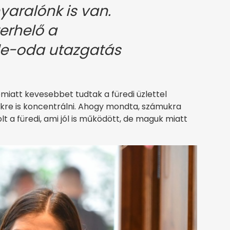
yaralónk is van.
rhelő a
de-oda utazgatás
miatt kevesebbet tudtak a füredi üzlettel
őkre is koncentrálni. Ahogy mondta, számukra
lt a füredi, ami jól is működött, de maguk miatt