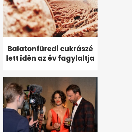
Balatonfüredi cukrászé
lett idén az év fagylaltja