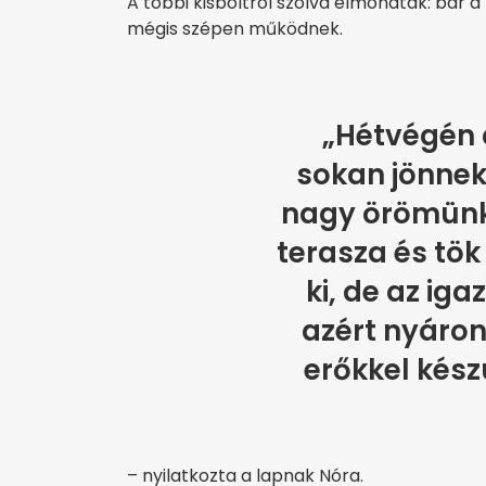
A többi kisboltról szólva elmondták: bár a
mégis szépen működnek.
„Hétvégén a
sokan jönnek
nagy örömünkr
terasza és tök
ki, de az iga
azért nyáron
erőkkel kés
– nyilatkozta a lapnak Nóra.