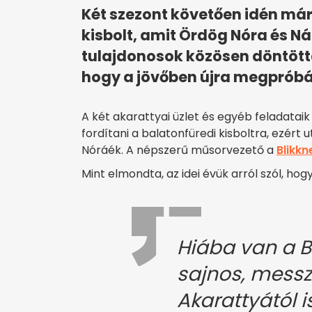
Két szezont követően idén már
kisbolt, amit Ördög Nóra és Ná
tulajdonosok közösen döntötte
hogy a jövőben újra megpróbál
A két akarattyai üzlet és egyéb feladataik
fordítani a balatonfüredi kisboltra, ezért
Nóráék. A népszerű műsorvezető a
Blikkn
Mint elmondta, az idei évük arról szól, hog
Hiába van a B
sajnos, messz
Akarattyától i