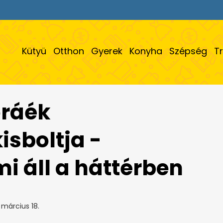
Kütyü
Otthon
Gyerek
Konyha
Szépség
T
óráék
isboltja -
mi áll a háttérben
március 18.