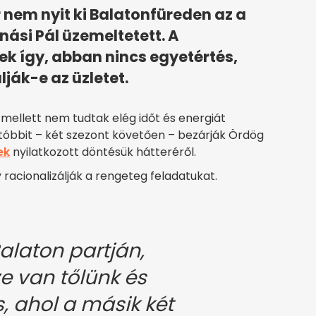
 nem nyit ki Balatonfüreden az a
nási Pál üzemeltetett. A
k így, abban nincs egyetértés,
ják-e az üzletet.
 mellett nem tudtak elég időt és energiát
 utóbbit – két szezont követően – bezárják Ördög
ek
nyilatkozott döntésük hátteréről.
y racionalizálják a rengeteg feladatukat.
alaton partján,
e van tőlünk és
s, ahol a másik két