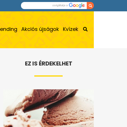
rending
Akciós újságok
Kvízek
EZ IS ÉRDEKELHET