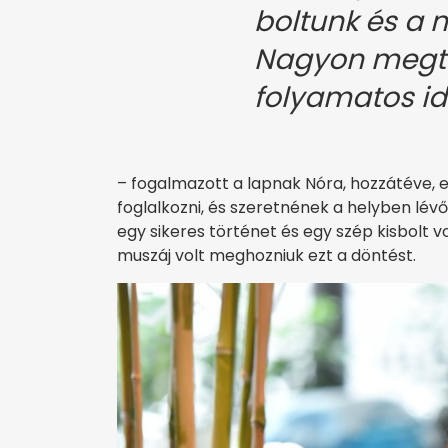
boltunk és a n
Nagyon megte
folyamatos i
– fogalmazott a lapnak Nóra, hozzátéve, e
foglalkozni, és szeretnének a helyben lév
egy sikeres történet és egy szép kisbolt vo
muszáj volt meghozniuk ezt a döntést.