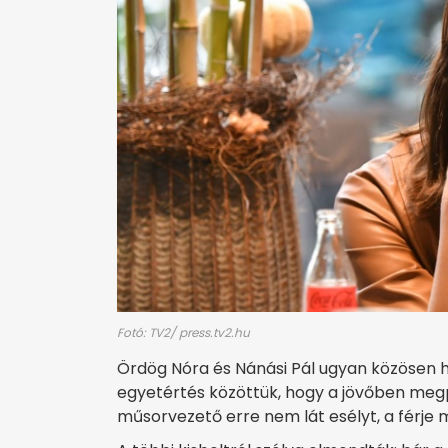
Fotó: TV2/ press.tv2.hu
Ördög Nóra és Nánási Pál ugyan közösen h
egyetértés közöttük, hogy a jövőben megp
műsorvezető erre nem lát esélyt, a férj