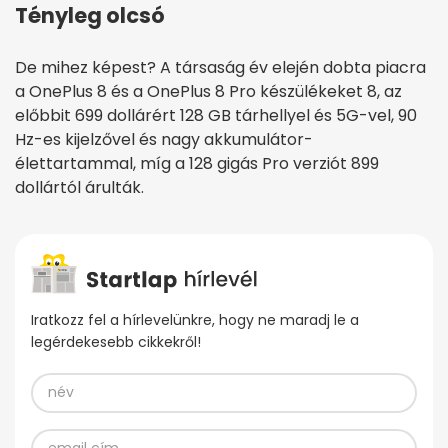
Tényleg olcsó
De mihez képest? A társaság év elején dobta piacra
a OnePlus 8 és a OnePlus 8 Pro készülékeket 8, az
előbbit 699 dollárért 128 GB tárhellyel és 5G-vel, 90
Hz-es kijelzővel és nagy akkumulátor-
élettartammal, míg a 128 gigás Pro verziót 899
dollártól árulták.
Iratkozz fel a hírlevelünkre, hogy ne maradj le a
legérdekesebb cikkekről!