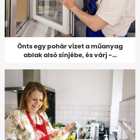
Önts egy pohár vizet a műanyag
ablak alsó sínjébe, és várj -...