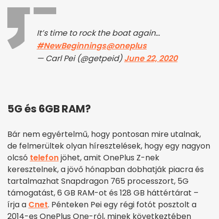
It’s time to rock the boat again…
#NewBeginnings
@oneplus
— Carl Pei (@getpeid)
June 22, 2020
5G és 6GB RAM?
Bár nem egyértelmű, hogy pontosan mire utalnak,
de felmerültek olyan híresztelések, hogy egy nagyon
olcsó
telefon
jöhet, amit OnePlus Z-nek
keresztelnek, a jövő hónapban dobhatják piacra és
tartalmazhat Snapdragon 765 processzort, 5G
támogatást, 6 GB RAM-ot és 128 GB háttértárat –
írja a
Cnet
. Pénteken Pei egy régi fotót posztolt a
2014-es OnePlus One-ról, minek következtében