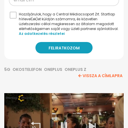
Hozzájárulok, hogy a Central Médiacsoport Zrt. Startlap
hírlevel(ek)et küldjön számomra, és közvetlen
üzletszerzési céllal megkeressen az általam megadott
elérhetőségeimen saját vagy üzleti partnerei ajánlatával.
Az adatkezelés részletei
5G
OKOSTELEFON
ONEPLUS
ONEPLUS Z
VISSZA A CÍMLAPRA