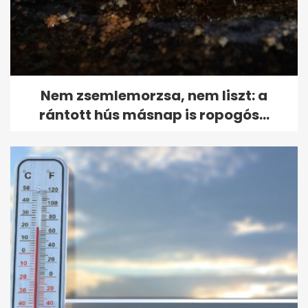
Nem zsemlemorzsa, nem liszt: a
rántott hús másnap is ropogós...