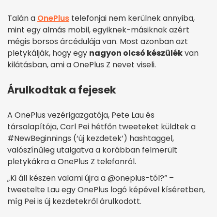
Talán a
OnePlus
telefonjai nem kerülnek annyiba,
mint egy almás mobil, egyiknek-másiknak azért
mégis borsos árcédulája van. Most azonban azt
pletykálják, hogy egy
nagyon olcsó készülék
van
kilátásban, ami a OnePlus Z nevet viseli.
Árulkodtak a fejesek
A OnePlus vezérigazgatója, Pete Lau és
társalapítója, Carl Pei hétfőn tweeteket küldtek a
#NewBeginnings (‘új kezdetek’) hashtaggel,
valószínűleg utalgatva a korábban felmerült
pletykákra a OnePlus Z telefonról.
„Ki áll készen valami újra a @oneplus-tól?” –
tweetelte Lau egy OnePlus logó képével kíséretben,
míg Pei is új kezdetekről árulkodott.