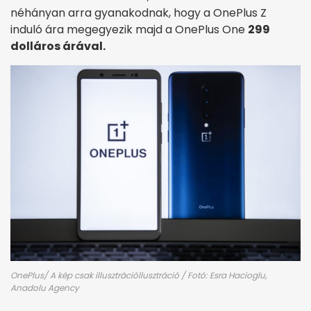
néhányan arra gyanakodnak, hogy a OnePlus Z
induló ára megegyezik majd a OnePlus One
299
dolláros árával.
OnePlus/ A kép csak illusztrációllusztráció / Fotó: Esra Hacioglu,
Anadolu Agency