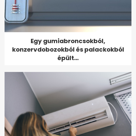
Egy gumiabroncsokból,
konzervdobozokból és palackokból
épült...