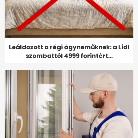
Leáldozott a régi ágyneműknek: a Lidl
szombattól 4999 forintért...