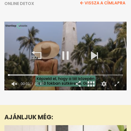
VISSZA A CÍMLAPRA
ONLINE DETOX
0
seconds
of
1
minute,
AJÁNLJUK MÉG:
47
seconds