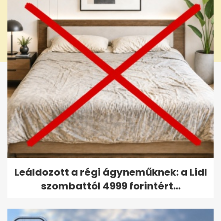
Leáldozott a régi ágyneműknek: a Lidl
szombattól 4999 forintért...