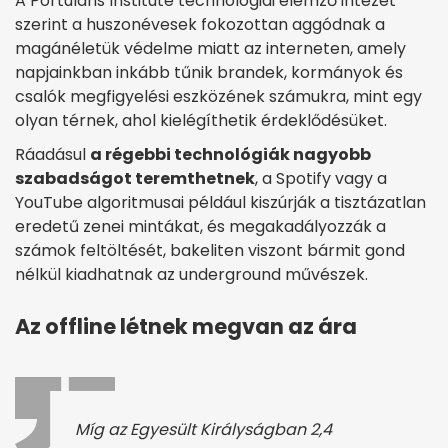
A Portulans Institute technológiai elemző intézet
szerint a huszonévesek fokozottan aggódnak a
magánéletük védelme miatt az interneten, amely
napjainkban inkább tűnik brandek, kormányok és
csalók megfigyelési eszközének számukra, mint egy
olyan térnek, ahol kielégíthetik érdeklődésüket.
Ráadásul
a régebbi technológiák nagyobb
szabadságot teremthetnek
, a Spotify vagy a
YouTube algoritmusai például kiszúrják a tisztázatlan
eredetű zenei mintákat, és megakadályozzák a
számok feltöltését, bakeliten viszont bármit gond
nélkül kiadhatnak az underground művészek.
Az offline létnek megvan az ára
Míg az Egyesült Királyságban 2,4