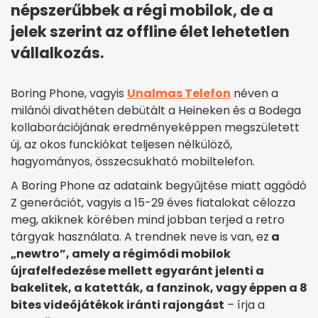
népszerűbbek a régi mobilok, de a
jelek szerint az offline élet lehetetlen
vállalkozás.
Boring Phone, vagyis
Unalmas Telefon
néven a
milánói divathéten debütált a Heineken és a Bodega
kollaborációjának eredményeképpen megszületett
új, az okos funckiókat teljesen nélkülöző,
hagyományos, összecsukható mobiltelefon.
A Boring Phone az adataink begyűjtése miatt aggódó
Z generációt, vagyis a 15-29 éves fiatalokat célozza
meg, akiknek körében mind jobban terjed a retro
tárgyak használata. A trendnek neve is van, ez
a
„newtro”, amely a régimódi mobilok
újrafelfedezése mellett egyaránt jelenti a
bakelitek, a katetták, a fanzinok, vagy éppen a 8
bites videójátékok iránti rajongást
– írja a