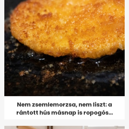
Nem zsemlemorzsa, nem liszt: a
rántott hús másnap is ropogós...