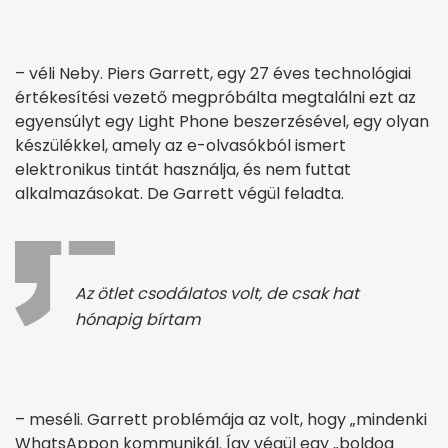
– véli Neby. Piers Garrett, egy 27 éves technológiai
értékesítési vezető megpróbálta megtalálni ezt az
egyensúlyt egy Light Phone beszerzésével, egy olyan
készülékkel, amely az e-olvasókból ismert
elektronikus tintát használja, és nem futtat
alkalmazásokat. De Garrett végül feladta.
Az ötlet csodálatos volt, de csak hat
hónapig bírtam
– meséli. Garrett problémája az volt, hogy „mindenki
WhatsAppon kommunikál. Így végül egy „boldog