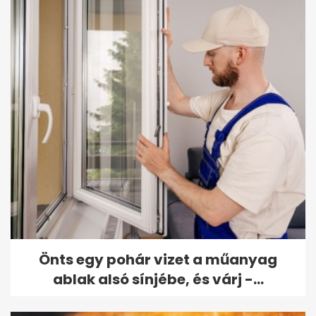
Önts egy pohár vizet a műanyag
ablak alsó sínjébe, és várj -...