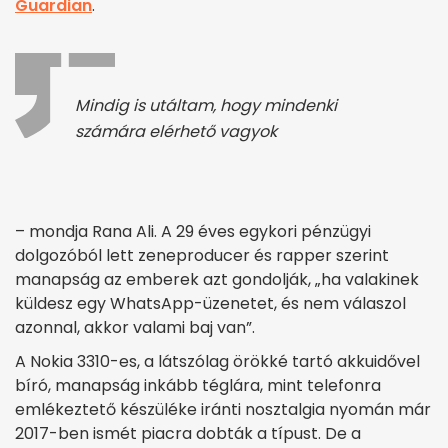
Guardian
.
Mindig is utáltam, hogy mindenki
számára elérhető vagyok
– mondja Rana Ali. A 29 éves egykori pénzügyi
dolgozóból lett zeneproducer és rapper szerint
manapság az emberek azt gondolják, „ha valakinek
küldesz egy WhatsApp-üzenetet, és nem válaszol
azonnal, akkor valami baj van”.
A Nokia 3310-es, a látszólag örökké tartó akkuidővel
bíró, manapság inkább téglára, mint telefonra
emlékeztető készüléke iránti nosztalgia nyomán már
2017-ben ismét piacra dobták a típust. De a