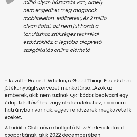
millió olyan háztartás van, amely
nem engedhet meg magának
mobiltelefon-előfizetést, és 2 millió
olyan fiatal, aki nem jut hozzá a
tanuláshoz szükséges technikai
eszközökhöz, a legtöbb alapvető
szolgáltatás online elérhető
– közölte Hannah Whelan, a Good Things Foundation
jótékonysági szervezet munkatársa. „Azok az
emberek, akik nem tudnak QR-kódot beolvasni egy
űrlap kitöltéséhez vagy ételrendeléshez, minimum
hátrányban vannak, egyes rendszerek megkövetelik
ezeket.
A Luddite Club névre hallgató New York-i iskolások
csoportjának, akik 2022 decemberében