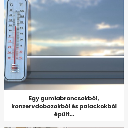
Egy gumiabroncsokból,
konzervdobozokból és palackokból
épült...