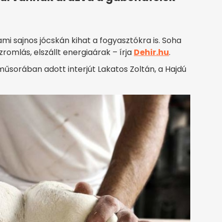
mi sajnos jócskán kihat a fogyasztókra is. Soha
romlás, elszállt energiaárak – írja
Dehir.hu
.
űsorában adott interjút Lakatos Zoltán, a Hajdú