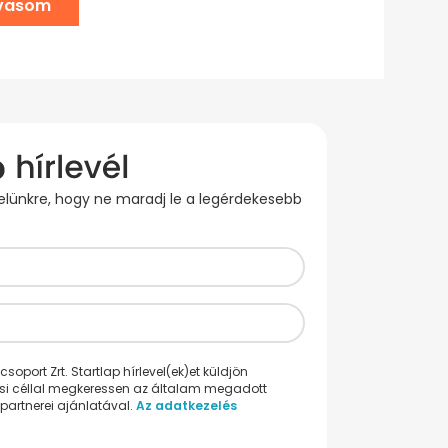
lvasom
evelünkre, hogy ne maradj le a legérdekesebb
oport Zrt. Startlap hírlevel(ek)et küldjön
ési céllal megkeressen az általam megadott
partnerei ajánlatával.
Az adatkezelés