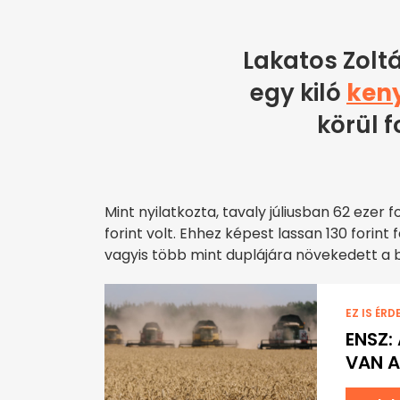
Lakatos Zoltá
egy kiló
ken
körül f
Mint nyilatkozta, tavaly júliusban 62 ezer 
forint volt. Ehhez képest lassan 130 forint 
vagyis több mint duplájára növekedett a 
EZ IS ÉRD
ENSZ:
VAN A