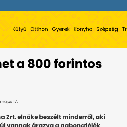
Kütyü
Otthon
Gyerek
Konyha
Szépség
T
t a 800 forintos
május 17.
 Zrt. elnöke beszélt minderről, aki
 túl vannak árazva a gabonafélék