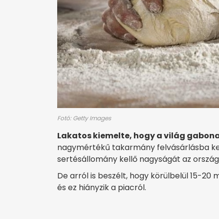
Fotó: Getty Images
Lakatos kiemelte, hogy a világ gabon
nagymértékű takarmány felvásárlásba kez
sertésállomány kellő nagyságát az orszá
De arról is beszélt, hogy körülbelül 15-20 
és ez hiányzik a piacról.