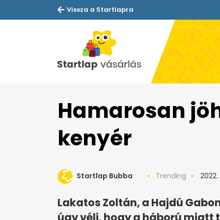
Vissza a Startlapra
Hamarosan jöhe
kenyér
Startlap Bubba
Trending
2022. 
Lakatos Zoltán, a Hajdú Gabona
úgy véli, hogy a háború miatt