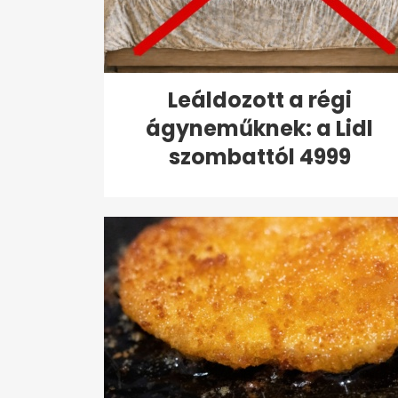
Leáldozott a régi
ágyneműknek: a Lidl
szombattól 4999
forintért...