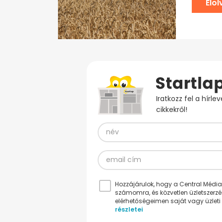
Elo
Iratkozz fel a hírl
cikkekről!
Hozzájárulok, hogy a Central Médiacs
számomra, és közvetlen üzletszerz
elérhetőségeimen saját vagy üzleti 
részletei