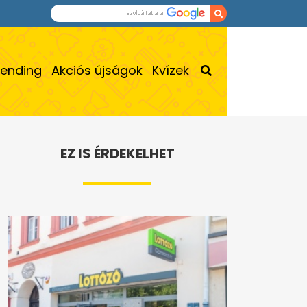
rending
Akciós újságok
Kvízek
EZ IS ÉRDEKELHET