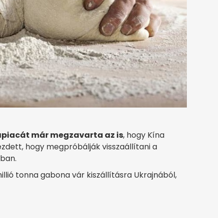
apiacát már megzavarta az is
, hogy Kína
dett, hogy megpróbálják visszaállítani a
gban.
millió tonna gabona vár kiszállításra Ukrajnából,