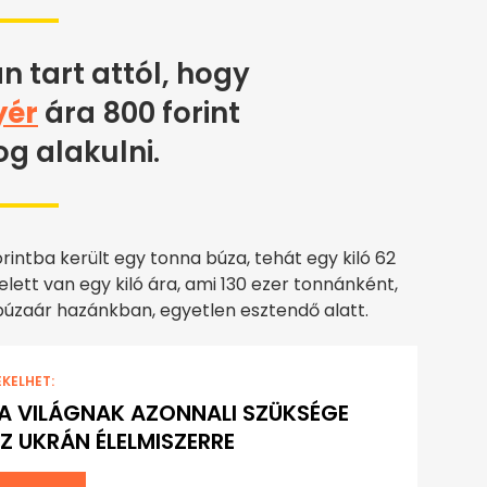
n tart attól, hogy
yér
ára 800 forint
og alakulni.
forintba került egy tonna búza, tehát egy kiló 62
felett van egy kiló ára, ami 130 ezer tonnánként,
búzaár hazánkban, egyetlen esztendő alatt.
EKELHET:
 A VILÁGNAK AZONNALI SZÜKSÉGE
Z UKRÁN ÉLELMISZERRE