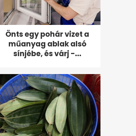
Önts egy pohár vizet a
műanyag ablak alsó
sínjébe, és várj -...