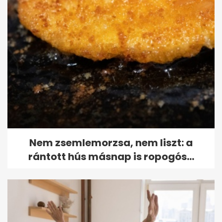
Nem zsemlemorzsa, nem liszt: a
rántott hús másnap is ropogós...