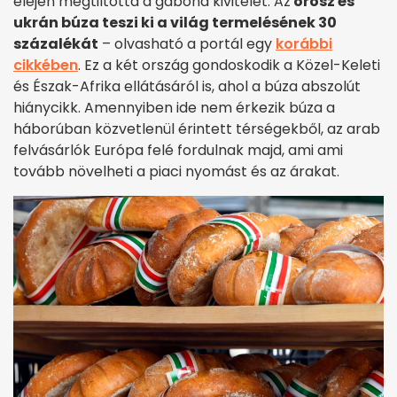
elején megtiltotta a gabona kivitelét. Az
orosz és
ukrán búza teszi ki a világ termelésének 30
százalékát
– olvasható a portál egy
korábbi
cikkében
. Ez a két ország gondoskodik a Közel-Keleti
és Észak-Afrika ellátásáról is, ahol a búza abszolút
hiánycikk. Amennyiben ide nem érkezik búza a
háborúban közvetlenül érintett térségekből, az arab
felvásárlók Európa felé fordulnak majd, ami ami
tovább növelheti a piaci nyomást és az árakat.