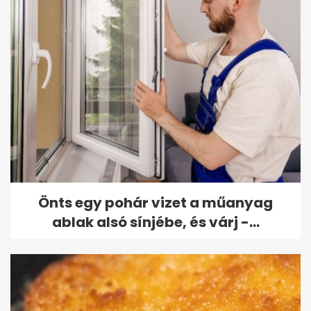
Önts egy pohár vizet a műanyag
ablak alsó sínjébe, és várj -...