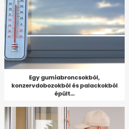
Egy gumiabroncsokból,
konzervdobozokból és palackokból
épült...