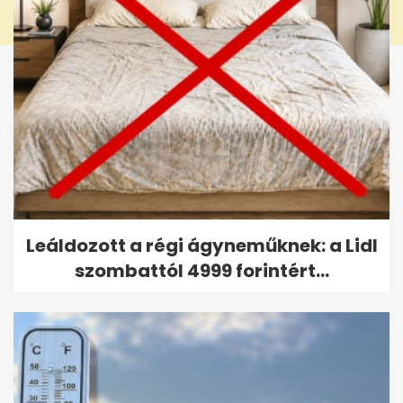
Leáldozott a régi ágyneműknek: a Lidl
szombattól 4999 forintért...