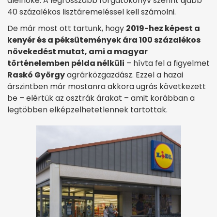
alelnöke. A legrosszabb forgatókönyv szerint újabb
40 százalékos lisztáremeléssel kell számolni.
De már most ott tartunk, hogy
2019-hez képest a
kenyér és a péksütemények ára 100 százalékos
növekedést mutat, ami a magyar
történelemben példa nélküli
– hívta fel a figyelmet
Raskó György
agrárközgazdász. Ezzel a hazai
árszintben már mostanra akkora ugrás következett
be – elértük az osztrák árakat – amit korábban a
legtöbben elképzelhetetlennek tartottak.