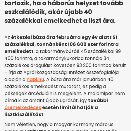
tartozik, ha a háborús helyzet tovább
eszkalálódik, akár újabb 40
százalékkal emelkedhet a liszt ára.
Az
étkezési búza ára februárra egy év alatt 51
százalékkal, tonnánként 106 600 ezer forintra
emelkedett
, a takarmánybúzáé 45 százalékkal 99
400 forintra, a takarmánykukorica tonnája 34
százalékos drágulást követően 93 200 forintba került
– írja az Agrárközgazdasági Intézet összefoglalója
alapján a
napi.hu
. A búza ára már januárban 40
százalékos emelkedést mutatott, ez pedig a
pékségek árcéduláin is megjelent. A malomipar nem
bírná ki az árszint újabb ugrását, így
további
áremelkedések
esetén limitálhatják a
lisztkiszállítást
.
Nem véletlen, hogy a magyar kormány március