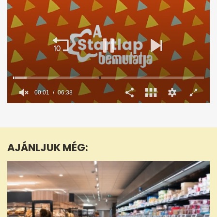
00:02
06:38
0
seconds
of
6
minutes,
AJÁNLJUK MÉG:
38
seconds