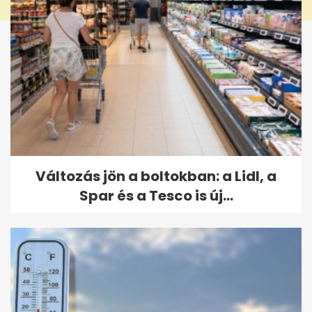
Változás jön a boltokban: a Lidl, a
Spar és a Tesco is új...