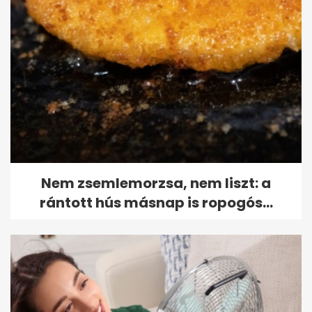
Nem zsemlemorzsa, nem liszt: a
rántott hús másnap is ropogós...