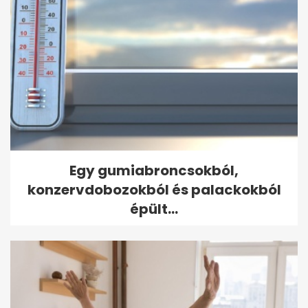
Egy gumiabroncsokból,
konzervdobozokból és palackokból
épült...