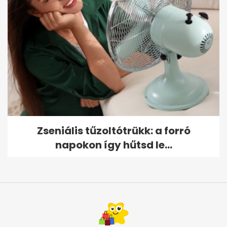
Zseniális tűzoltótrükk: a forró
napokon így hűtsd le...