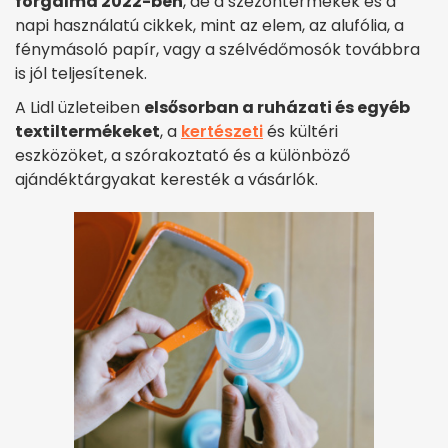
forgalma 2022-ben
, de a szezontermékek és a
napi használatú cikkek, mint az elem, az alufólia, a
fénymásoló papír, vagy a szélvédőmosók továbbra
is jól teljesítenek.
A Lidl üzleteiben
elsősorban a ruházati és egyéb
textiltermékeket
, a
kertészeti
és kültéri
eszközöket, a szórakoztató és a különböző
ajándéktárgyakat keresték a vásárlók.