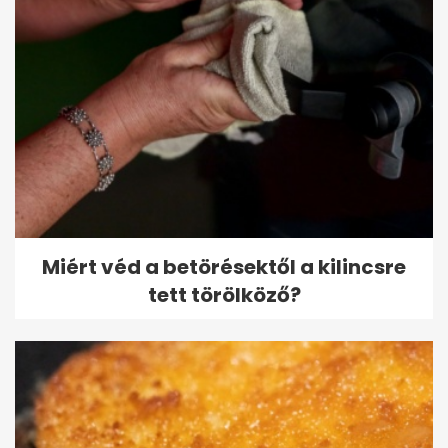
Miért véd a betörésektől a kilincsre
tett törölköző?