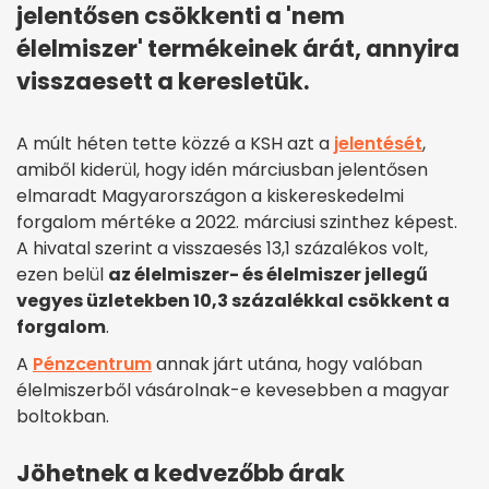
jelentősen csökkenti a 'nem
élelmiszer' termékeinek árát, annyira
visszaesett a keresletük.
A múlt héten tette közzé a KSH azt a
jelentését
,
amiből kiderül, hogy idén márciusban jelentősen
elmaradt Magyarországon a kiskereskedelmi
forgalom mértéke a 2022. márciusi szinthez képest.
A hivatal szerint a visszaesés 13,1 százalékos volt,
ezen belül
az élelmiszer- és élelmiszer jellegű
vegyes üzletekben 10,3 százalékkal csökkent a
forgalom
.
A
Pénzcentrum
annak járt utána, hogy valóban
élelmiszerből vásárolnak-e kevesebben a magyar
boltokban.
Jöhetnek a kedvezőbb árak