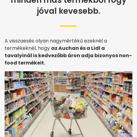
minden más termékből fogy
jóval kevesebb.
A visszaesés olyan nagymértékű ezeknél a
termékeknél, hogy
az Auchan és a Lidl a
tavalyinál is kedvezőbb áron adja bizonyos non-
food termékeit.