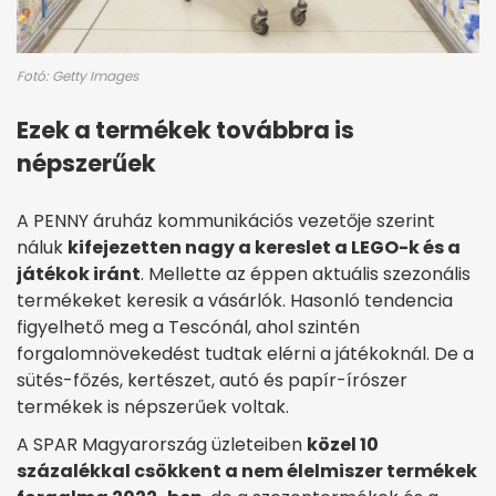
Fotó: Getty Images
Ezek a termékek továbbra is
népszerűek
A PENNY áruház kommunikációs vezetője szerint
náluk
kifejezetten nagy a kereslet a LEGO-k és a
játékok iránt
. Mellette az éppen aktuális szezonális
termékeket keresik a vásárlók. Hasonló tendencia
figyelhető meg a Tescónál, ahol szintén
forgalomnövekedést tudtak elérni a játékoknál. De a
sütés-főzés, kertészet, autó és papír-írószer
termékek is népszerűek voltak.
A SPAR Magyarország üzleteiben
közel 10
százalékkal csökkent a nem élelmiszer termékek