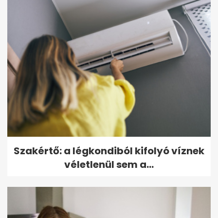
Szakértő: a légkondiból kifolyó víznek
véletlenül sem a...