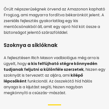
Őrült népszerűségnek örvend az Amazonon kapható
FrogLog, ami magyarra fordítva békarönköt jelent. A
zseniális fejlesztés gyakorlatilag egy kis
mentőcsónakból áll, amit egy apró híd köt össze a
biztonságot jelentő szárazfölddel.
Szoknya a siklóknak
A fejlesztésen Rich Mason vadbiológus még arra is
ügyelt, hogy
a kis felfújható stégre könnyedén
tudjanak feljutni a különféle szerzetek
, hiszen egy
szoknyát is tervezett az aljára, ami
kilépő
lépcsőként
funkcionál. Az összekötő híd hálós
anyaga is a kijutást segíti, hiszen nagyban
megkönnyíti a csúszás-mászást.