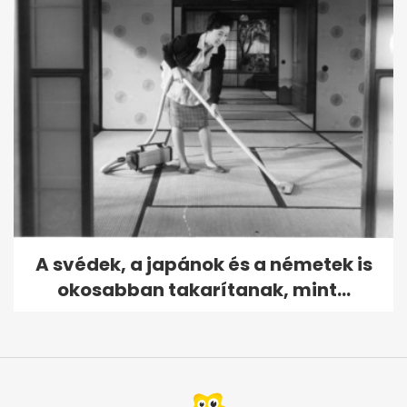
A svédek, a japánok és a németek is
okosabban takarítanak, mint...