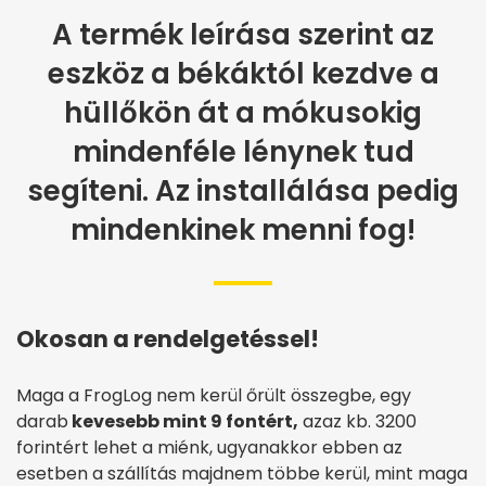
A termék leírása szerint az
eszköz a békáktól kezdve a
hüllőkön át a mókusokig
mindenféle lénynek tud
segíteni. Az installálása pedig
mindenkinek menni fog!
Okosan a rendelgetéssel!
Maga a FrogLog nem kerül őrült összegbe, egy
darab
kevesebb mint 9 fontért,
azaz kb. 3200
forintért lehet a miénk, ugyanakkor ebben az
esetben a szállítás majdnem többe kerül, mint maga