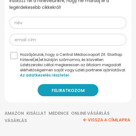
Iratkozz fel a hírlevelünkre, hogy ne maradj le a
legérdekesebb cikkekről!
Hozzájárulok, hogy a Central Médiacsoport Zrt. Startlap
hírlevel(ek)et küldjön számomra, és közvetlen
üzletszerzési céllal megkeressen az általam megadott
elérhetőségeimen saját vagy üzleti partnerei ajánlatával.
Az adatkezelés részletei
AMAZON
KISÁLLAT
MEDENCE
ONLINE VÁSÁRLÁS
VISSZA A CÍMLAPRA
VÁSÁRLÁS