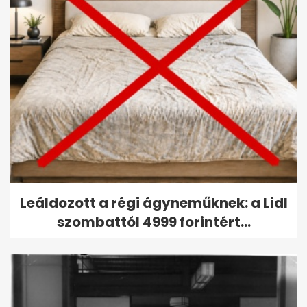
Leáldozott a régi ágyneműknek: a Lidl
szombattól 4999 forintért...