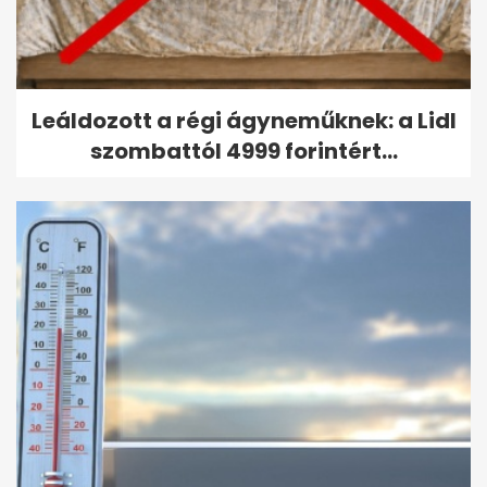
Leáldozott a régi ágyneműknek: a Lidl
szombattól 4999 forintért...