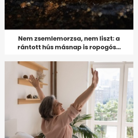
Nem zsemlemorzsa, nem liszt: a
rántott hús másnap is ropogós...