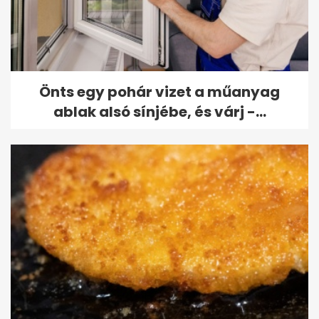
Önts egy pohár vizet a műanyag
ablak alsó sínjébe, és várj -...