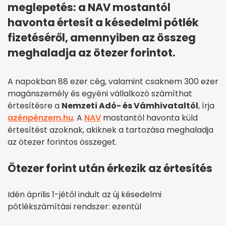
meglepetés: a NAV mostantól
havonta értesít a késedelmi pótlék
fizetéséről, amennyiben az összeg
meghaladja az ötezer forintot.
A napokban 88 ezer cég, valamint csaknem 300 ezer
magánszemély és egyéni vállalkozó számíthat
értesítésre a
Nemzeti Adó- és Vámhivataltól
, írja
azénpénzem.hu
. A
NAV
mostantól havonta küld
értesítést azoknak, akiknek a tartozása meghaladja
az ötezer forintos összeget.
Ötezer forint után érkezik az értesítés
Idén április 1-jétől indult az új késedelmi
pótlékszámítási rendszer: ezentúl