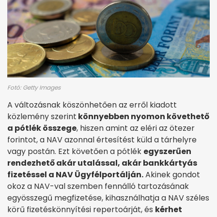
Fotó: Getty Images
A változásnak köszönhetően az erről kiadott
közlemény szerint
könnyebben nyomon követhető
a pótlék összege
, hiszen amint az eléri az ötezer
forintot, a NAV azonnal értesítést küld a tárhelyre
vagy postán. Ezt követően a pótlék
egyszerűen
rendezhető akár utalással, akár bankkártyás
fizetéssel a NAV Ügyfélportálján.
Akinek gondot
okoz a NAV-val szemben fennálló tartozásának
egyösszegű megfizetése, kihasználhatja a NAV széles
körű fizetéskönnyítési repertoárját, és
kérhet