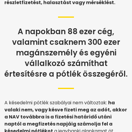
részletfizetést, halasztást vagy mérséklést.
A napokban 88 ezer cég,
valamint csaknem 300 ezer
magánszemély és egyéni
vállalkozó számíthat
értesítésre a pótlék összegéről.
A késedelmi pótlék szabályai nem változtak:
ha
valaki nem, vagy késve fizeti meg az adót, akkor
a NAV továbbra is a fizetési határidő utáni
naptól a megfizetés napjáig számolja fel a
késedelmi pótlékot
a jegybanki alapkamat öt