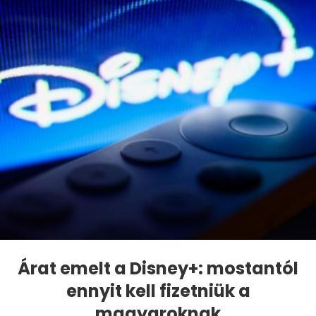
Árat emelt a Disney+: mostantól
ennyit kell fizetniük a
magyaroknak