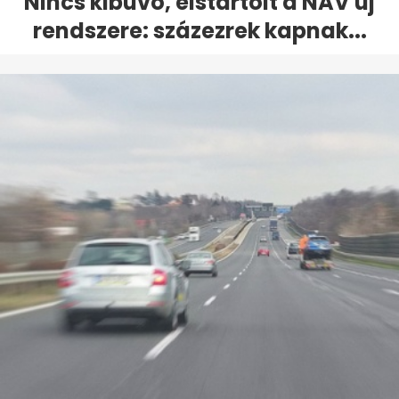
Nincs kibúvó, elstartolt a NAV új
rendszere: százezrek kapnak...