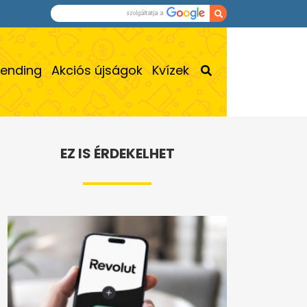
rending
Akciós újságok
Kvízek
EZ IS ÉRDEKELHET