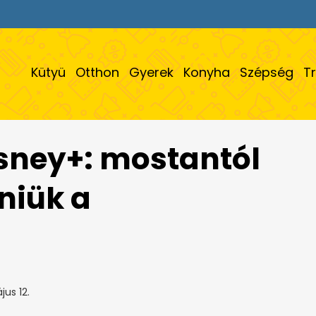
Kütyü
Otthon
Gyerek
Konyha
Szépség
T
isney+: mostantól
tniük a
us 12.