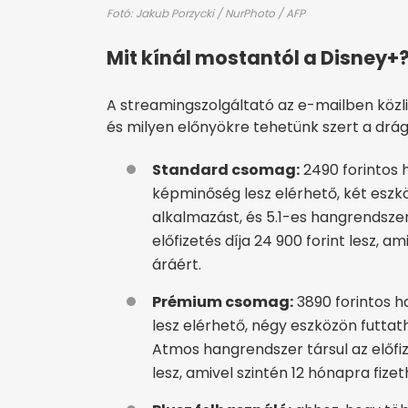
Fotó: Jakub Porzycki / NurPhoto / AFP
Mit kínál mostantól a Disney+
A streamingszolgáltató az e-mailben közli
és milyen előnyökre tehetünk szert a drág
Standard csomag:
2490 forintos h
képminőség lesz elérhető, két esz
alkalmazást, és 5.1-es hangrendszer
előfizetés díja 24 900 forint lesz, a
áráért.
Prémium csomag:
3890 forintos h
lesz elérhető, négy eszközön futta
Atmos hangrendszer társul az előfize
lesz, amivel szintén 12 hónapra fize