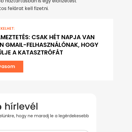
b háztartásban is egy előfizetést
s felárat kell fizetni.
EKELHET:
LMEZTETÉS: CSAK HÉT NAPJA VAN
N GMAIL-FELHASZNÁLÓNAK, HOGY
ÜLJE A KATASZTRÓFÁT
lvasom
evelünkre, hogy ne maradj le a legérdekesebb