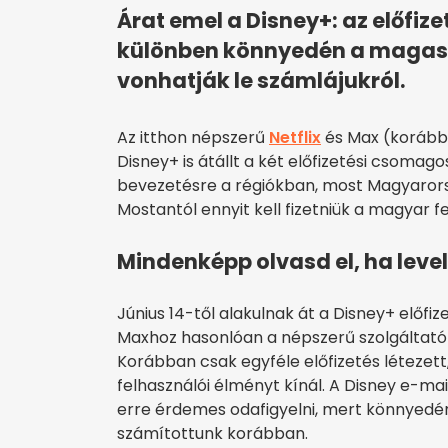
Árat emel a Disney+: az előfiz
különben könnyedén a magasab
vonhatják le számlájukról.
Az itthon népszerű
Netflix
és Max (korább
Disney+ is átállt a két előfizetési csomag
bevezetésre a régiókban, most Magyarors
Mostantól ennyit kell fizetniük a magyar 
Mindenképp olvasd el, ha level
Június 14-től alakulnak át a Disney+ előfiz
Maxhoz hasonlóan a népszerű szolgáltató i
Korábban csak egyféle előfizetés léteze
felhasználói élményt kínál. A Disney e-mai
erre érdemes odafigyelni, mert könnyedén
számítottunk korábban.