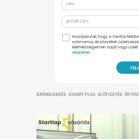
Hozzájárulok, hogy a Central Médiacs
számomra, és közvetlen üzletszerz
elérhetőségeimen saját vagy üzleti 
részletei
ÁREMELKEDÉS
DISNEY PLUS
ELŐFIZETÉS
ÉRTES