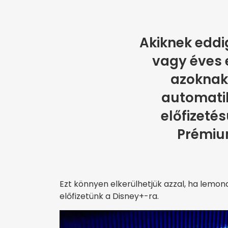
Akiknek eddi
vagy éves e
azoknak 
automatik
előfizeté
Prémiu
Ezt könnyen elkerülhetjük azzal, ha lemond
előfizetünk a Disney+-ra.