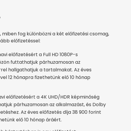
?
, miben fog különbözni a két előfizetési csomag,
ább előfizetéssel:
avi előfizetésért a Full HD 1080P-s
közön futtathatjuk párhuzamosan az
rel hallgathatjuk a tartalmakat. Az éves
mivel 12 hónapra fizethetünk elő 10 hónap
avi előfizetésért a 4K UHD/HDR képminőség
thatjuk párhuzamosan az alkalmazást, és Dolby
téshez. Az éves előfizetés díja 38 900 forint
thetünk elő 10 hónap áráért.