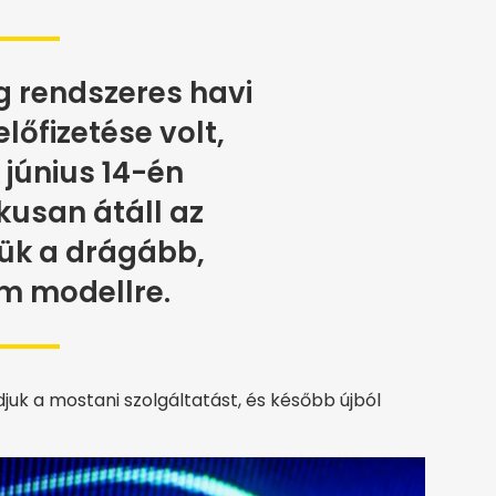
g rendszeres havi
lőfizetése volt,
június 14-én
usan átáll az
sük a drágább,
m modellre.
juk a mostani szolgáltatást, és később újból