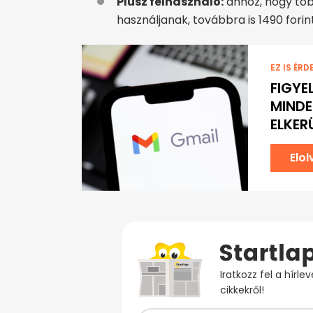
Plusz felhasználó:
ahhoz, hogy töb
használjanak, továbbra is 1490 forinto
EZ IS ÉRD
FIGYE
MINDE
ELKER
Elo
Iratkozz fel a hírl
cikkekről!