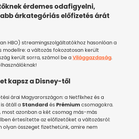
etőknek érdemes odafigyelni,
b árkategóriás előfizetés árát
an HBO) streamingszolgáltatókhoz hasonlóan a
os modellre: a változás fokozatosan került
zág került sorra, számol be a
Világgazdaság
.
felhasználóknak!
et kapsz a Disney-től
etési árai Magyarországon: a Netflixhez és a
s átáll a
Standard
és
Prémium
csomagokra.
tt, most azonban a két csomag más-más
lben értesítette az előfizetőket a változásról:
 olyan összeget fizethetünk, amire nem