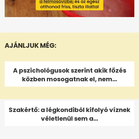
0
seconds
of
50
seconds
AJÁNLJUK MÉG:
A pszichológusok szerint akik főzés
közben mosogatnak el, nem...
Szakértő: a légkondiból kifolyó víznek
véletlenül sem a...