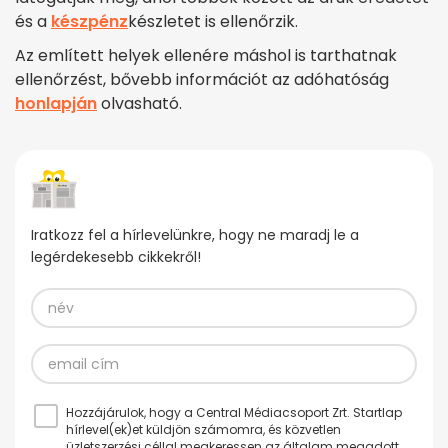
és a
készpénz
készletet is ellenőrzik.
Az említett helyek ellenére máshol is tarthatnak
ellenőrzést, bővebb információt az adóhatóság
honlapján
olvasható.
Iratkozz fel a hírlevelünkre, hogy ne maradj le a
legérdekesebb cikkekről!
Hozzájárulok, hogy a Central Médiacsoport Zrt. Startlap
hírlevel(ek)et küldjön számomra, és közvetlen
üzletszerzési céllal megkeressen az általam megadott