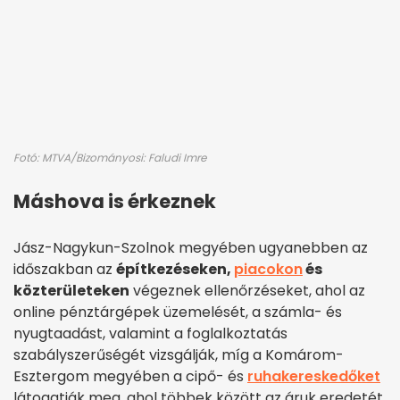
Fotó: MTVA/Bizományosi: Faludi Imre
Máshova is érkeznek
Jász-Nagykun-Szolnok megyében ugyanebben az
időszakban az
építkezéseken,
piacokon
és
közterületeken
végeznek ellenőrzéseket, ahol az
online pénztárgépek üzemelését, a számla- és
nyugtaadást, valamint a foglalkoztatás
szabályszerűségét vizsgálják, míg a Komárom-
Esztergom megyében a cipő- és
ruhakereskedőket
látogatják meg, ahol többek között az áruk eredetét