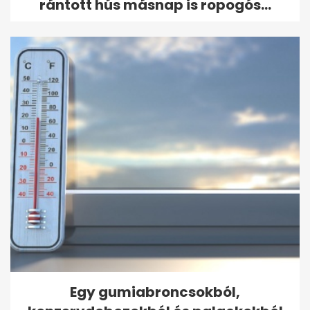
rántott hús másnap is ropogós...
Egy gumiabroncsokból,