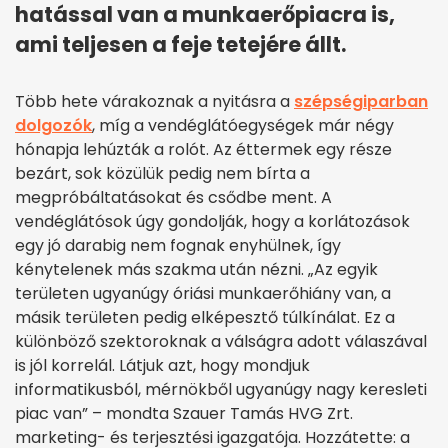
hatással van a munkaerőpiacra is,
ami teljesen a feje tetejére állt.
Több hete várakoznak a nyitásra a
szépségiparban
dolgozók
, míg a vendéglátóegységek már négy
hónapja lehúzták a rolót. Az éttermek egy része
bezárt, sok közülük pedig nem bírta a
megpróbáltatásokat és csődbe ment. A
vendéglátósok úgy gondolják, hogy a korlátozások
egy jó darabig nem fognak enyhülnek, így
kénytelenek más szakma után nézni. „Az egyik
területen ugyanúgy óriási munkaerőhiány van, a
másik területen pedig elképesztő túlkínálat. Ez a
különböző szektoroknak a válságra adott válaszával
is jól korrelál. Látjuk azt, hogy mondjuk
informatikusból, mérnökből ugyanúgy nagy keresleti
piac van” – mondta Szauer Tamás HVG Zrt.
marketing- és terjesztési igazgatója. Hozzátette: a