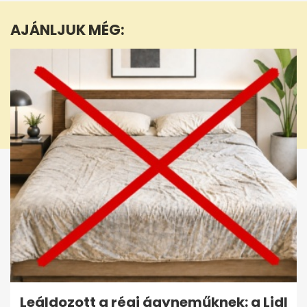
47
seconds
AJÁNLJUK MÉG:
Leáldozott a régi ágyneműknek: a Lidl