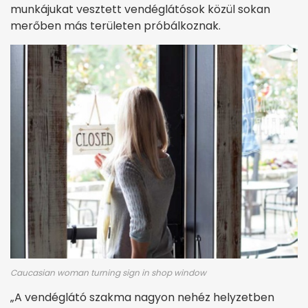
munkájukat vesztett vendéglátósok közül sokan
merőben más területen próbálkoznak.
Caucasian woman turning sign in shop window
„A vendéglátó szakma nagyon nehéz helyzetben