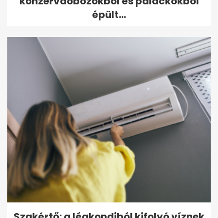
konzervdobozokból és palackokból
épült...
Szakértő: a légkondiból kifolyó víznek